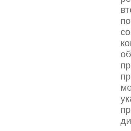
вт
по
со
ко
о
пр
пр
ме
ук
пр
ди