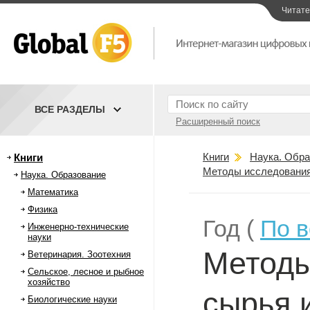
Читат
ВСЕ РАЗДЕЛЫ
Расширенный поиск
Книги
Наука. Обра
Книги
Методы исследования 
Наука. Образование
Математика
Физика
Год (
По 
Инженерно-технические
науки
Методы
Ветеринария. Зоотехния
Сельское, лесное и рыбное
хозяйство
сырья 
Биологические науки