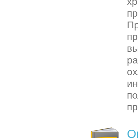
хр
пр
П
пр
в
ра
ох
ин
по
пр
О