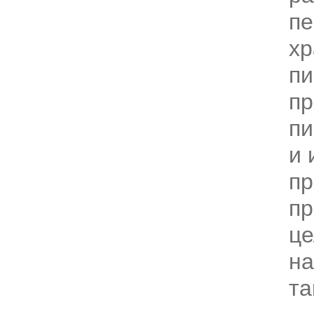
пе
хр
пи
пр
пи
и 
пр
пр
це
на
та