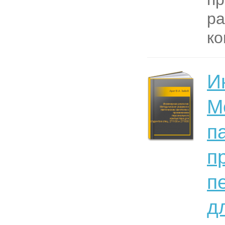
ра
ко
И
М
п
п
п
д