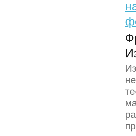
н
ф
Ф
И
И
н
те
ма
ра
пр