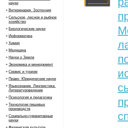
р
науки
Ветеринария. Зоотехния
п
Сельское, лесное и рыбное
хозяйство
М
Биологические науки
Информатика
л
Химия
Медицина
п
Науки о Земле
Экономика и менеджмент
и
Сервис и туризм
Право. Юридические науки
с
Языкознание. Лингвистика.
Литературоведение
Психология и педагогика
п
Технологии пищевых
производств
с
Социально-гуманитарные
науки
Физическая культура