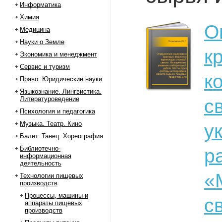
Информатика
Химия
О
Медицина
Науки о Земле
к
Экономика и менеджмент
Сервис и туризм
к
Право. Юридические науки
Языкознание. Лингвистика.
Литературоведение
с
Психология и педагогика
Музыка. Театр. Кино
у
Балет. Танец. Хореография
Библиотечно-
р
информационная
деятельность
«
Технологии пищевых
производств
Процессы, машины и
с
аппараты пищевых
производств