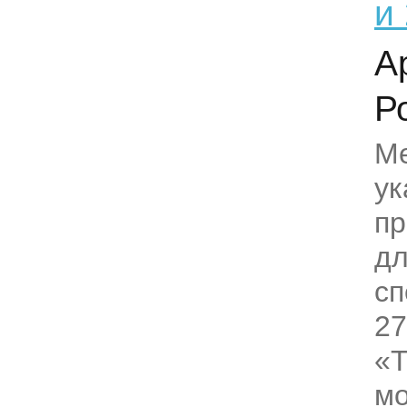
и
А
Р
Ме
ук
пр
дл
сп
27
«Т
мо