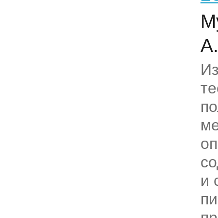
М
А
И
те
по
м
оп
со
и 
п
пр