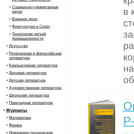
кр
Социально-гуманитарные
в 
науки
Военное дело
ст
Физкультура и Спорт
за
Технологии легкой
промышленности
ра
Искусство
Религиозная и философская
ко
литература
Компьютерная литература
на
Деловая литература
об
Детская литература
Художественная литература
Школьная литература
О
Прикладная литература
Журналы
Р
Математика
Физика
Инженерно-технические