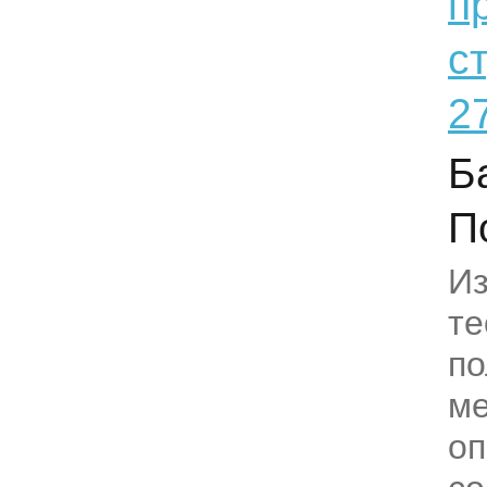
п
с
2
Б
П
И
те
по
м
оп