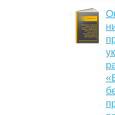
О
н
п
у
р
«
б
п