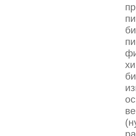
пр
пи
б
п
фи
хи
би
из
ос
в
(н
ра