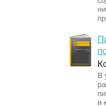
со
ни
пр
П
п
К
В 
р
пи
и 