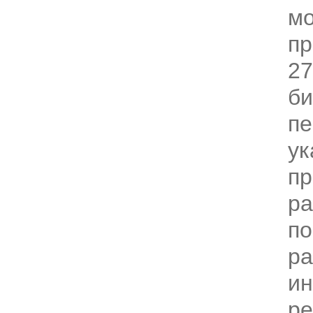
м
пр
2
би
пе
ук
п
ра
по
р
и
ре