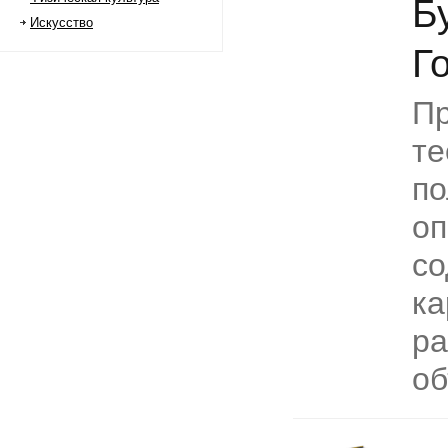
Б
Искусство
Г
П
те
по
оп
со
ка
ра
об