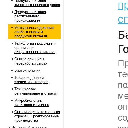
Продукты питания
п
животного происхождения
Продукты питания
с
растительного
происхождения
Методы исследования
Б
свойств сырья и
продуктов питания
Технология продукции и
Г
организация
общественного питания
Общие принципы
П
переработки сырья
Биотехнологии
те
Товароведение и
экспертиза товаров
по
Техническое
м
регулирование в отрасли
Микробиология,
оп
санитария и гигиена
Организация и технология
со
отрасли. Проектирование
производства
История. Археология