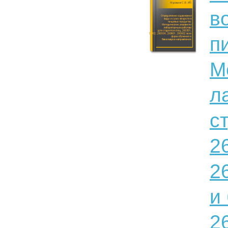
в
п
М
л
с
2
2
и
2