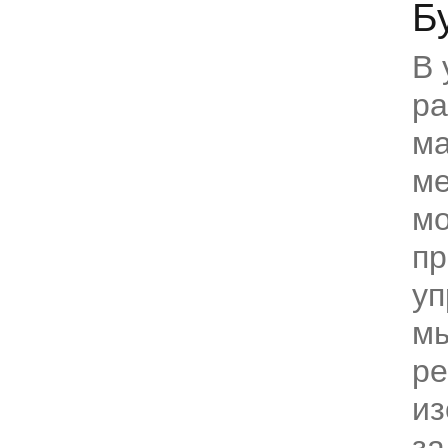
Б
В 
р
ма
м
м
пр
уп
м
р
из
за