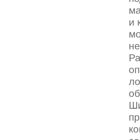
ма
и 
м
не
Р
оп
ло
об
Ш
пр
ко