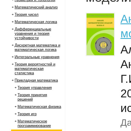
Математический анализ
Теория чисел
А
Математическая логика
Дифференциальные
м
уравнения и теория
устойчивости
Дискретная математика и
А
математическая логика
Интегральные уравнения
А
Теория вероятностей и
математическая
статистика
Г
Прикладная математика
Теория управления
2
Теория принятия
решений
и
Математическая физика
Теория игр
Да
Математическое
программирование