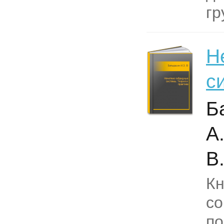
гр
Н
с
Б
А
В
Кн
с
по