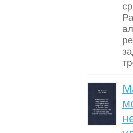
ср
Ра
ал
ре
за
тр
М
м
н