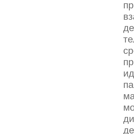
пр
вз
д
те
ср
пр
и
па
ма
м
ди
д