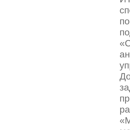
с
по
по
«
ан
уп
Д
за
пр
ра
«М