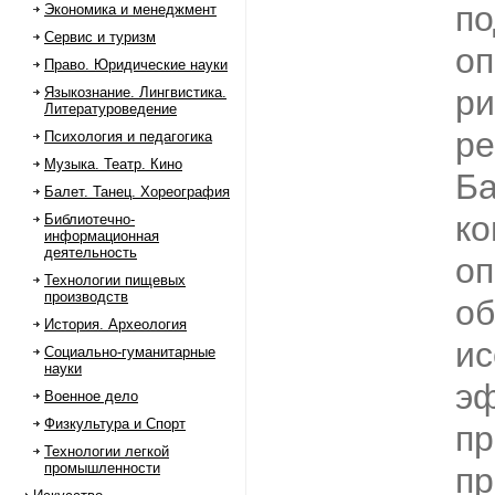
по
Экономика и менеджмент
Сервис и туризм
оп
Право. Юридические науки
ри
Языкознание. Лингвистика.
Литературоведение
р
Психология и педагогика
Музыка. Театр. Кино
Ба
Балет. Танец. Хореография
ко
Библиотечно-
информационная
деятельность
оп
Технологии пищевых
производств
об
История. Археология
ис
Социально-гуманитарные
науки
э
Военное дело
Физкультура и Спорт
п
Технологии легкой
промышленности
пр