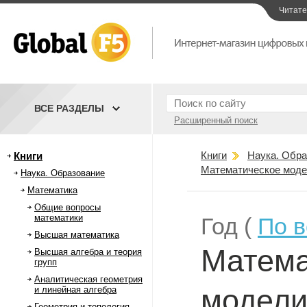
Читат
ВСЕ РАЗДЕЛЫ
Расширенный поиск
Книги
Наука. Обра
Книги
Математическое моде
Наука. Образование
Математика
Общие вопросы
математики
Год (
По 
Высшая математика
Матема
Высшая алгебра и теория
групп
Аналитическая геометрия
модели
и линейная алгебра
Геометрия и топология