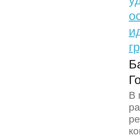
у
о
и
г
Б
Г
В 
ра
р
ко