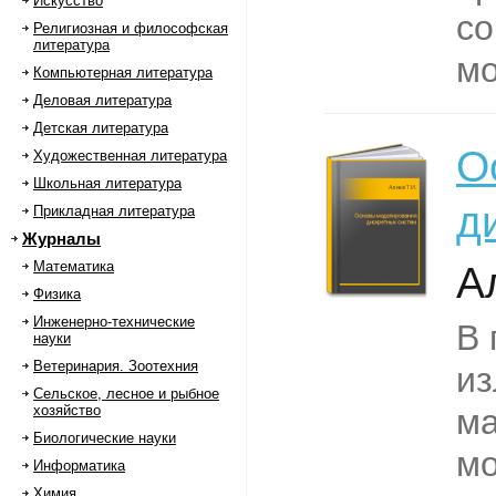
Искусство
со
Религиозная и философская
литература
мо
Компьютерная литература
Деловая литература
Детская литература
О
Художественная литература
Школьная литература
д
Прикладная литература
Журналы
Математика
А
Физика
Инженерно-технические
В 
науки
Ветеринария. Зоотехния
из
Сельское, лесное и рыбное
хозяйство
ма
Биологические науки
мо
Информатика
Химия