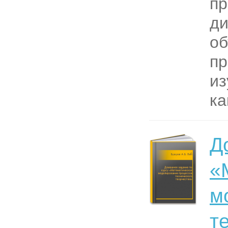
пр
ди
об
п
из
ка
Д
«
м
т