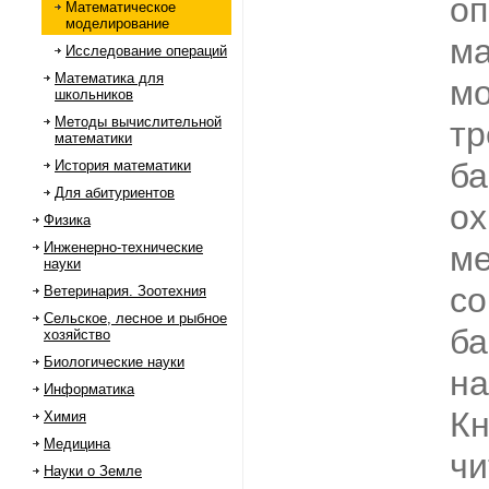
оп
Математическое
моделирование
ма
Исследование операций
Математика для
мо
школьников
Методы вычислительной
тр
математики
ба
История математики
Для абитуриентов
о
Физика
Инженерно-технические
м
науки
со
Ветеринария. Зоотехния
Сельское, лесное и рыбное
ба
хозяйство
Биологические науки
на
Информатика
Кн
Химия
Медицина
чи
Науки о Земле