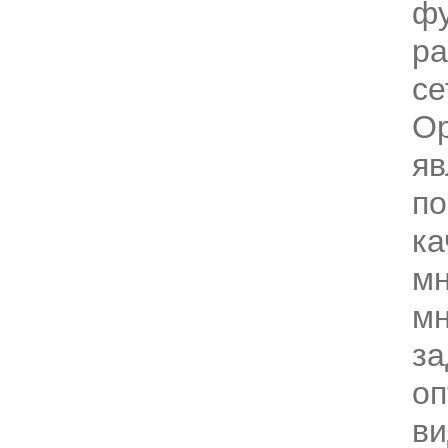
фу
р
се
О
яв
по
ка
мн
мн
за
оп
ви