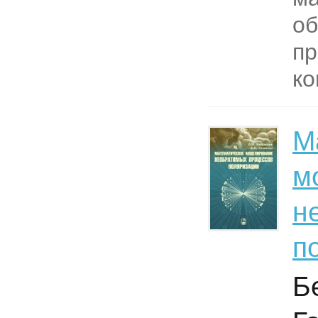
об
пр
ко
М
м
н
п
Б