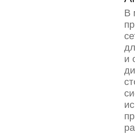
В 
пр
се
дл
и 
ди
ст
си
и
п
ра