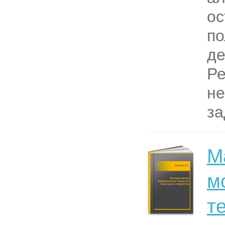
ос
по
д
Р
не
за
М
м
т