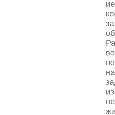
ие
ко
за
об
Р
в
по
на
за
из
н
жи