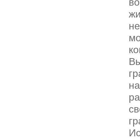
во
жи
не
м
ко
В
гр
на
ра
св
гр
И