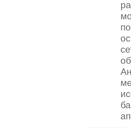
ра
мо
по
ос
се
об
Ан
м
ис
ба
ап