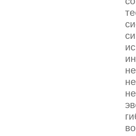
с
те
си
си
ис
ин
не
не
не
э
ги
во