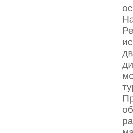
ос
На
Ре
ис
дв
д
м
ту
П
о
ра
ма