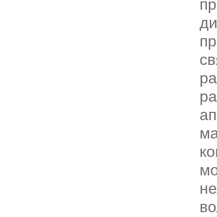
п
ди
пр
св
ра
ра
ап
ма
ко
м
н
в