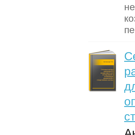
н
к
пе
С
р
д
о
с
А