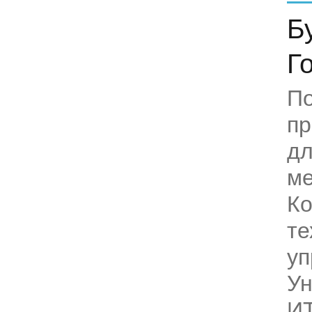
Б
Г
П
пр
дл
ме
К
те
уп
Ун
И