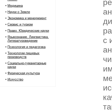
ре
Медицина
ан
Науки о Земле
Экономика и менеджмент
ди
Сервис и туризм
ра
Право. Юридические науки
Языкознание. Лингвистика.
с 
Литературоведение
Психология и педагогика
ан
Технологии пищевых
чи
производств
Социально-гуманитарные
и
науки
Физическая культура
ме
Искусство
ис
ка
та