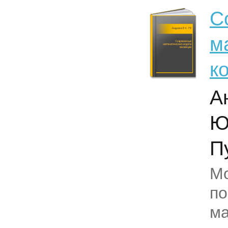
С
м
к
А
Ю
П
М
п
ма