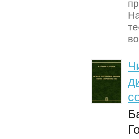
пр
На
те
во
Ч
д
с
Б
Г