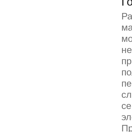
Г
Р
ма
м
н
пр
по
пе
с
се
эл
П