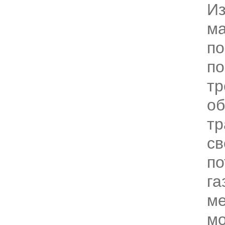
И
ма
по
по
тр
об
тр
св
по
га
ме
мо