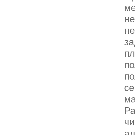
м
не
н
за
пл
по
по
се
ма
Р
ч
ал