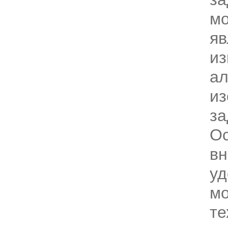
м
яв
из
ал
из
за
О
в
уд
м
те