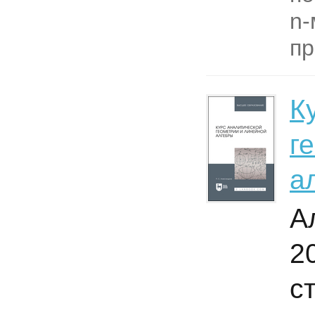
n-
пр
К
г
а
А
2
с