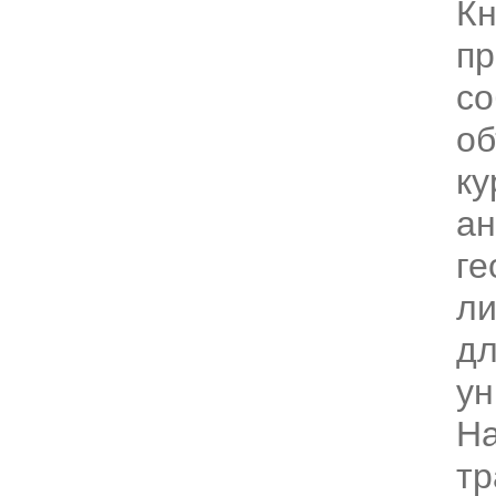
Кн
пр
со
о
ку
ан
ге
ли
д
ун
На
тр