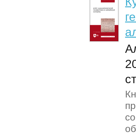
К
г
а
А
2
с
Кн
пр
со
о