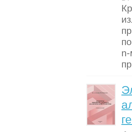
Кр
из
п
по
n-
пр
Э
а
г