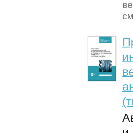
ве
см
П
и
в
а
(
А
и