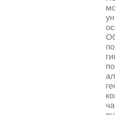
мо
ун
ос
Об
по
ги
по
ал
ге
ко
ча