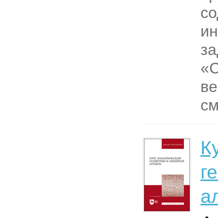
со
и
за
«С
ве
см
К
г
а