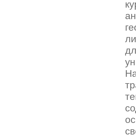
ку
ан
ге
ли
д
ун
На
тр
те
со
о
св