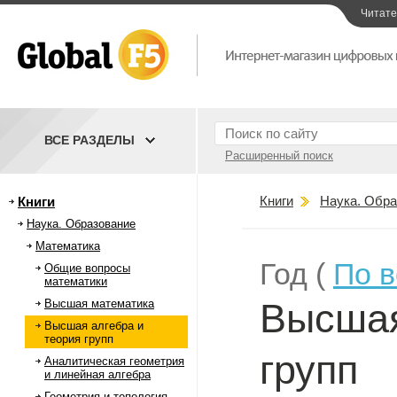
Читат
ВСЕ РАЗДЕЛЫ
Расширенный поиск
Книги
Наука. Обра
Книги
Наука. Образование
Математика
Год (
По 
Общие вопросы
математики
Высшая
Высшая математика
Высшая алгебра и
теория групп
групп
Аналитическая геометрия
и линейная алгебра
Геометрия и топология