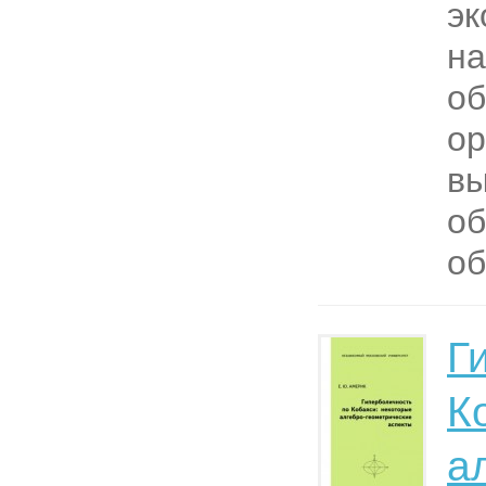
эк
на
об
ор
в
об
об
Г
К
а