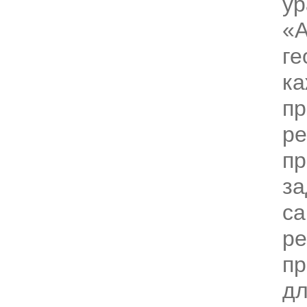
ур
«А
ге
ка
п
ре
пр
за
са
ре
пр
дл