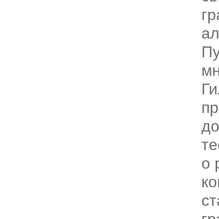
гр
ал
Пу
мн
Ги
пр
до
т
о 
ко
ст