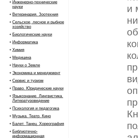
Инженерно-технические
и 
науки
Ветеринария. Зоотехния
ни
Сельское, лесное и рыбное
хозяйство
об
Биологические науки
ко
Информатика
Химия
ко
Медицина
пр
Науки о Земле
Экономика и менеджмент
ви
Сервис и туризм
оп
Право. Юридические науки
Языкознание. Лингвистика.
пр
Литературоведение
Психология и педагогика
Кн
Музыка. Театр. Кино
по
Балет. Танец. Хореография
Библиотечно-
ал
информационная