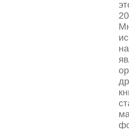
эт
20
Мн
ис
на
яв
ор
др
кн
ст
ма
фо