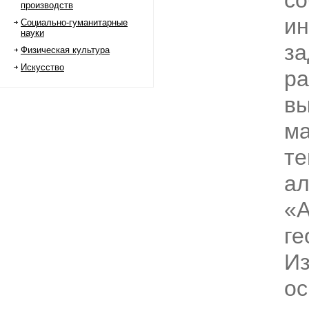
со
производств
и
Социально-гуманитарные
науки
за
Физическая культура
Искусство
ра
в
ма
те
ал
«А
ге
И
ос