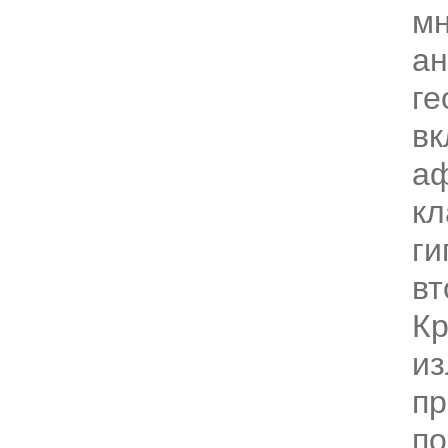
м
ан
ге
вк
а
к
ги
вт
Кр
из
п
по