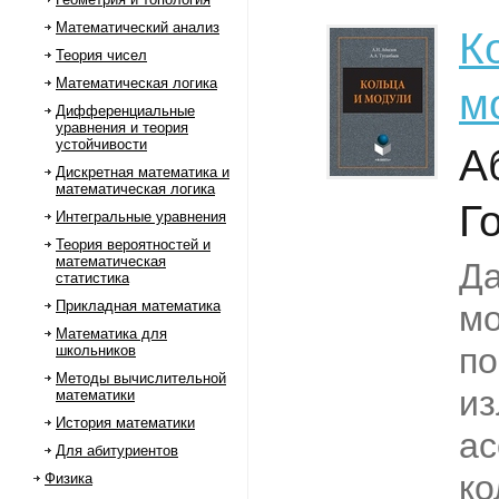
Математический анализ
К
Теория чисел
Математическая логика
м
Дифференциальные
уравнения и теория
устойчивости
А
Дискретная математика и
математическая логика
Г
Интегральные уравнения
Теория вероятностей и
математическая
Д
статистика
Прикладная математика
м
Математика для
п
школьников
Методы вычислительной
из
математики
История математики
ас
Для абитуриентов
ко
Физика