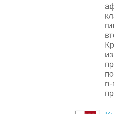
а
к
ги
вт
Кр
из
п
по
n-
пр