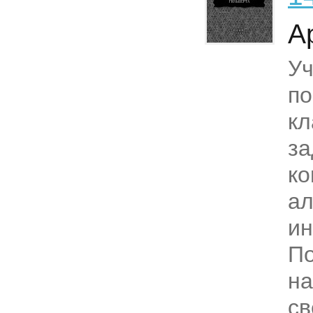
А
Уч
п
кл
за
ко
ал
ин
П
н
св