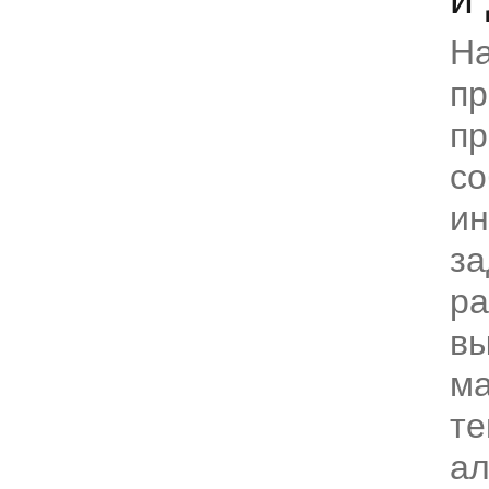
Н
пр
пр
со
и
за
ра
в
ма
те
ал