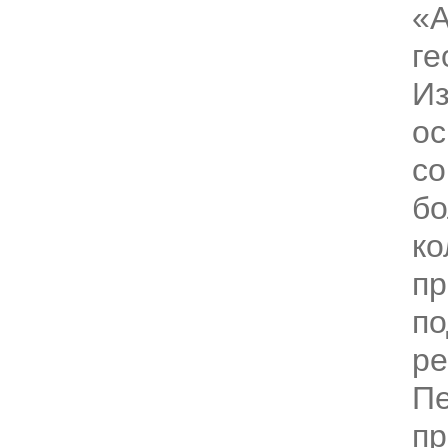
«А
ге
И
ос
со
б
ко
пр
п
р
Пе
пр