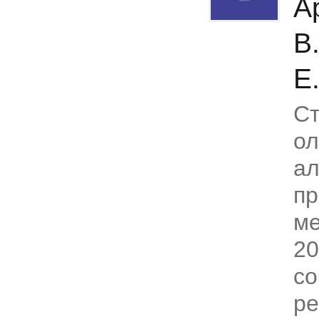
А
В
Е
Ст
ол
ал
пр
ме
20
со
ре