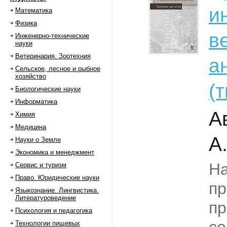
и
Математика
Физика
в
Инженерно-технические
науки
Ветеринария. Зоотехния
а
Сельское, лесное и рыбное
хозяйство
(
Биологические науки
Информатика
А
Химия
Медицина
А
Науки о Земле
Экономика и менеджмент
Н
Сервис и туризм
Право. Юридические науки
пр
Языкознание. Лингвистика.
Литературоведение
пр
Психология и педагогика
Технологии пищевых