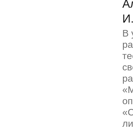
А
И
В 
р
те
св
р
«
оп
«
л