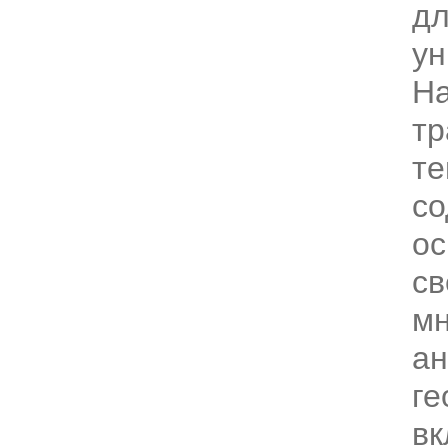
д
ун
На
тр
те
со
о
св
м
ан
ге
вк