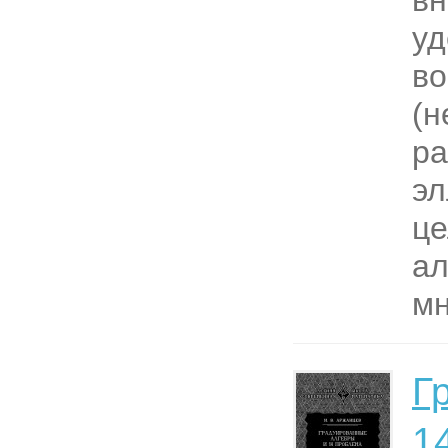
в
уд
во
(н
ра
эл
це
ал
мн
Г
1