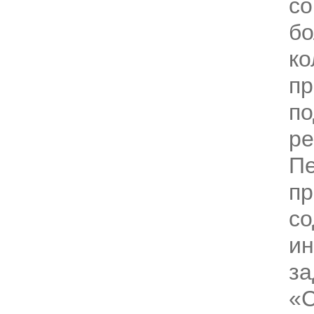
со
б
ко
пр
п
р
Пе
пр
со
и
за
«С