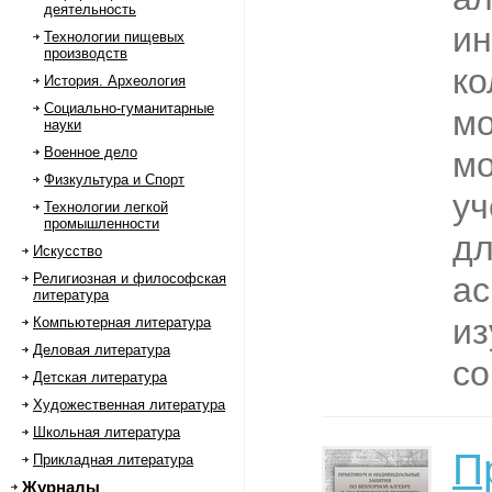
деятельность
и
Технологии пищевых
производств
ко
История. Археология
Социально-гуманитарные
мо
науки
Военное дело
мо
Физкультура и Спорт
уч
Технологии легкой
промышленности
дл
Искусство
Религиозная и философская
ас
литература
и
Компьютерная литература
Деловая литература
со
Детская литература
Художественная литература
Школьная литература
П
Прикладная литература
Журналы