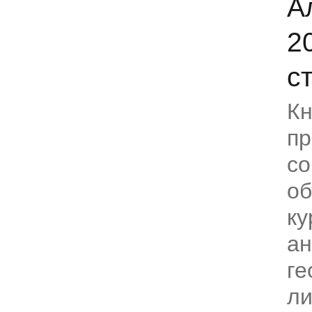
А
2
с
Кн
пр
со
о
ку
ан
ге
ли