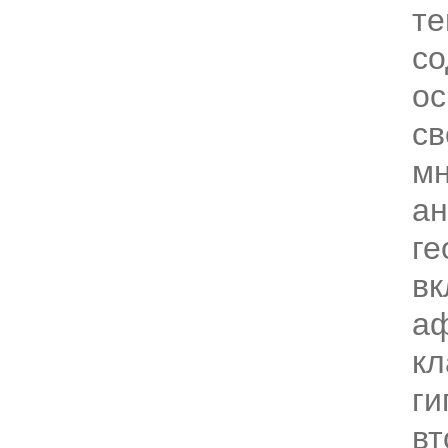
те
со
о
св
м
ан
ге
вк
а
к
ги
вт