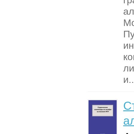
гр
ал
Мо
Пу
ин
ко
ли
и..
С
а