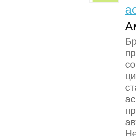
а
А
Б
пр
со
ци
ст
ас
пр
ав
Н