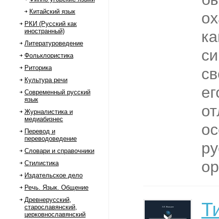
Китайский язык
ох
РКИ (Русский как
иностранный)
ка
Литературоведение
си
Фольклористика
Риторика
св
Культура речи
ег
Современный русский
язык
от
Журналистика и
медиабизнес
ос
Перевод и
переводоведение
ру
Словари и справочники
ор
Стилистика
Издательское дело
Речь. Язык. Общение
Древнерусский,
Т
старославянский,
церковнославянский