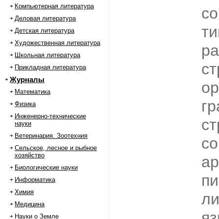
Компьютерная литература
со
Деловая литература
ти
Детская литература
Художественная литература
ра
Школьная литература
ст
Прикладная литература
Журналы
ор
Математика
гр
Физика
Инженерно-технические
ст
науки
Ветеринария. Зоотехния
с
Сельское, лесное и рыбное
хозяйство
ар
Биологические науки
пи
Информатика
Химия
ли
Медицина
яз
Науки о Земле