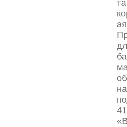
та
ко
ая
Пр
дл
ба
ма
об
н
по
41
«В