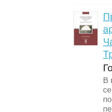
П
а
Ч
Т
Г
В 
се
по
пе