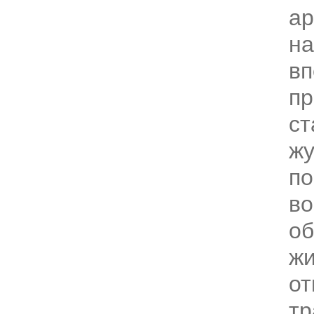
ар
на
в
пр
ст
жу
п
во
о
жи
от
тр