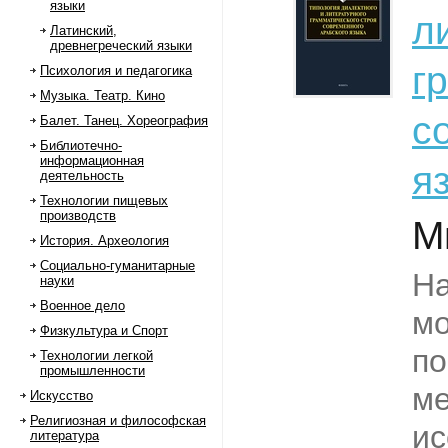
языки
л
Латинский,
древнегреческий языки
г
Психология и педагогика
Музыка. Театр. Кино
с
Балет. Танец. Хореография
Библиотечно-
информационная
я
деятельность
Технологии пищевых
производств
М
История. Археология
Социально-гуманитарные
Н
науки
Военное дело
м
Физкультура и Спорт
п
Технологии легкой
промышленности
м
Искусство
Религиозная и философская
ис
литература