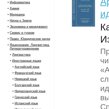
А
Информатика
Химия
и
Медицина
Науки о Земле
К
Экономика и менеджмент
Сервис и туризм
И
Право. Юридические науки
Языкознание. Лингвистика.
Литературоведение
П
Лингвистика
чи
Иностранные языки
Английский язык
«А
Французский язык
сл
Немецкий язык
Болгарский язык
ид
Нидерландский язык
вы
Греческий язык
Испанский язык
Сп