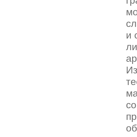
гр
мо
сл
и 
ли
ар
И
те
м
со
пр
об