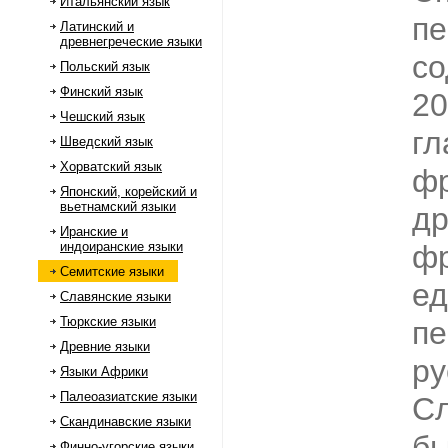
Итальянский язык
пе
Латинский и
древнегреческие языки
со
Польский язык
Финский язык
20
Чешский язык
гл
Шведский язык
Хорватский язык
фр
Японский, корейский и
вьетнамский языки
др
Иранские и
индоиранские языки
фр
Семитские языки
ед
Славянские языки
Тюркские языки
пе
Древние языки
ру
Языки Африки
Палеоазиатские языки
Сл
Скандинавские языки
б
Финно-угорские языки