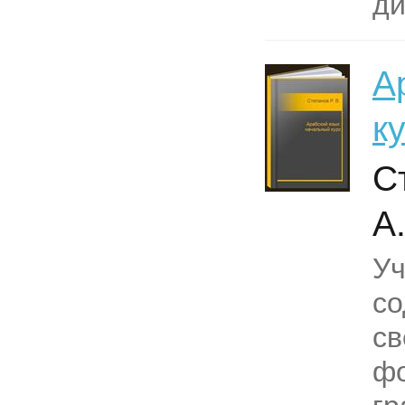
ди
А
к
С
А
Уч
со
св
фо