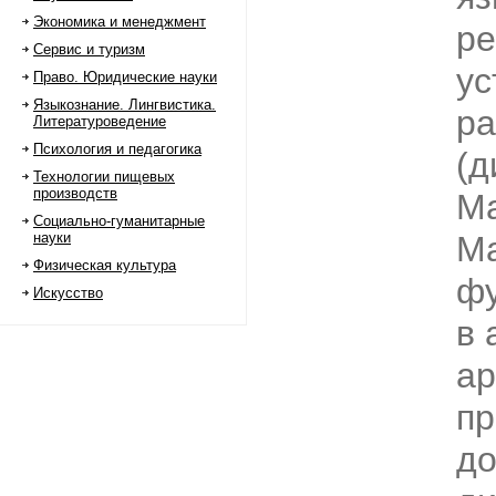
Экономика и менеджмент
ре
Сервис и туризм
ус
Право. Юридические науки
Языкознание. Лингвистика.
ра
Литературоведение
Психология и педагогика
(д
Технологии пищевых
производств
М
Социально-гуманитарные
науки
Ма
Физическая культура
ф
Искусство
в 
ар
пр
до