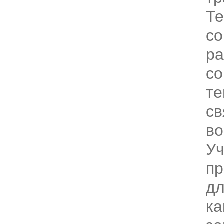
Те
со
ра
со
те
св
во
Уч
пр
дл
ка