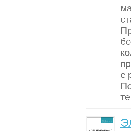
ма
ст
П
б
ко
пр
с 
По
те
Э