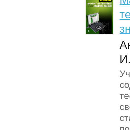
т
з
А
И
Уч
со
те
св
ст
по