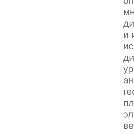
оп
мн
д
и 
ис
д
ур
ан
ге
пл
эл
ве