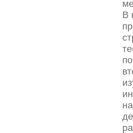
ме
В 
п
ст
те
по
вт
из
ин
на
д
ра