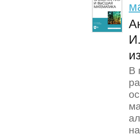
м
А
И
из
В 
р
ос
ма
ал
на