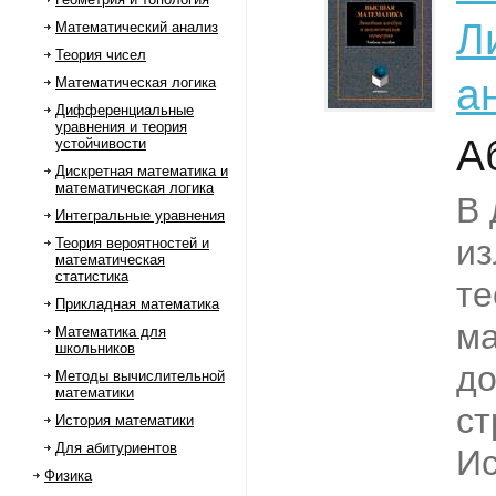
Л
Математический анализ
Теория чисел
а
Математическая логика
Дифференциальные
уравнения и теория
А
устойчивости
Дискретная математика и
математическая логика
В 
Интегральные уравнения
и
Теория вероятностей и
математическая
статистика
те
Прикладная математика
м
Математика для
школьников
до
Методы вычислительной
математики
ст
История математики
Для абитуриентов
И
Физика