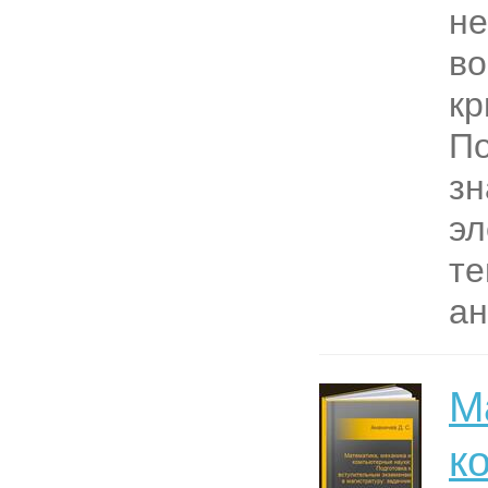
не
в
кр
По
зн
э
те
ан
М
к