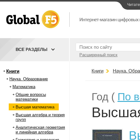
Читат
ВСЕ РАЗДЕЛЫ
Расширенный поиск
Книги
Наука. Обра
Книги
Наука. Образование
Математика
Год (
По 
Общие вопросы
математики
Высшая
Высшая математика
Высшая алгебра и теория
групп
Аналитическая геометрия
В
и линейная алгебра
Геометрия и топология