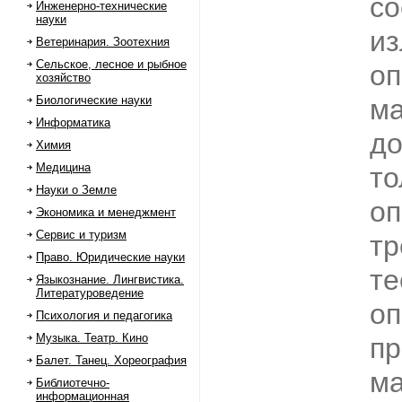
со
Инженерно-технические
науки
из
Ветеринария. Зоотехния
Сельское, лесное и рыбное
оп
хозяйство
Биологические науки
ма
Информатика
до
Химия
Медицина
то
Науки о Земле
оп
Экономика и менеджмент
Сервис и туризм
тр
Право. Юридические науки
те
Языкознание. Лингвистика.
Литературоведение
оп
Психология и педагогика
Музыка. Театр. Кино
пр
Балет. Танец. Хореография
ма
Библиотечно-
информационная