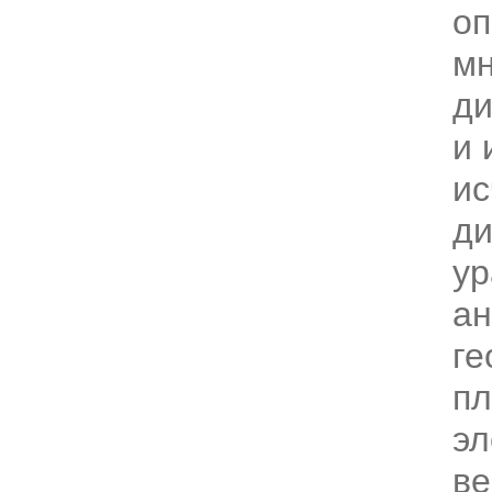
оп
мн
д
и 
ис
д
ур
ан
ге
пл
эл
ве