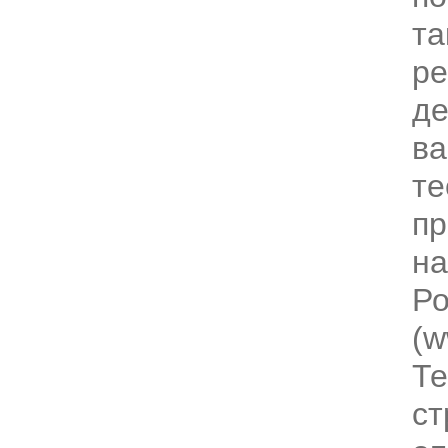
та
р
д
ва
те
пр
на
Ро
(w
Те
ст