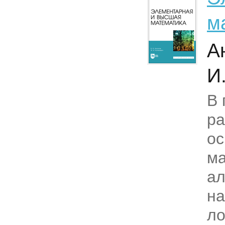
м
А
И
В 
р
ос
ма
ал
на
ло