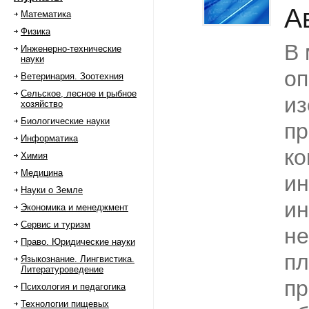
А
Математика
Физика
В 
Инженерно-технические
науки
о
Ветеринария. Зоотехния
Сельское, лесное и рыбное
из
хозяйство
Биологические науки
пр
Информатика
к
Химия
Медицина
и
Науки о Земле
ин
Экономика и менеджмент
Сервис и туризм
не
Право. Юридические науки
пл
Языкознание. Лингвистика.
Литературоведение
пр
Психология и педагогика
Технологии пищевых