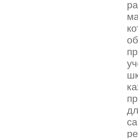
р
ма
ко
об
пр
уч
шк
ка
пр
д
са
ре