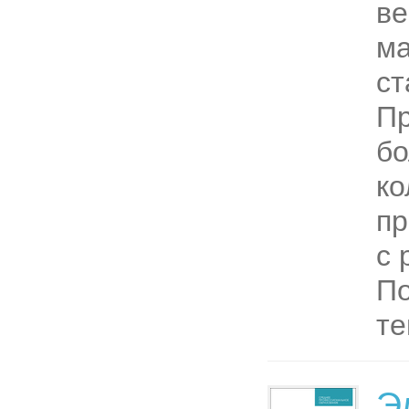
ве
ма
ст
П
б
ко
пр
с 
По
те
Э