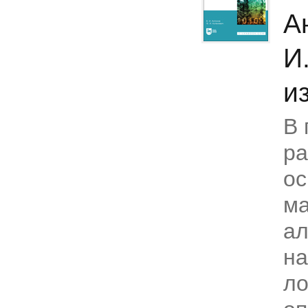
А
И
из
В 
р
ос
ма
ал
на
ло