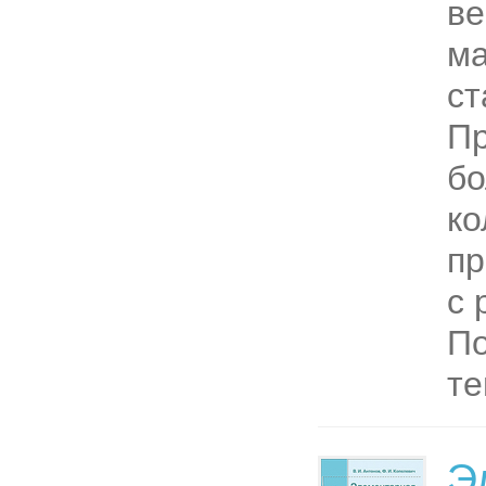
ве
ма
ст
П
б
ко
пр
с 
По
те
Э