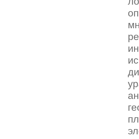
ло
оп
мн
ре
ин
ис
д
ур
ан
ге
пл
эл