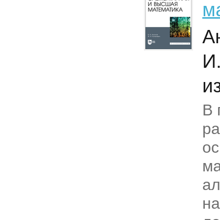
м
А
И
из
В 
р
ос
ма
ал
на