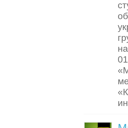
ст
об
ук
гр
на
01
«М
ме
«
ин
М