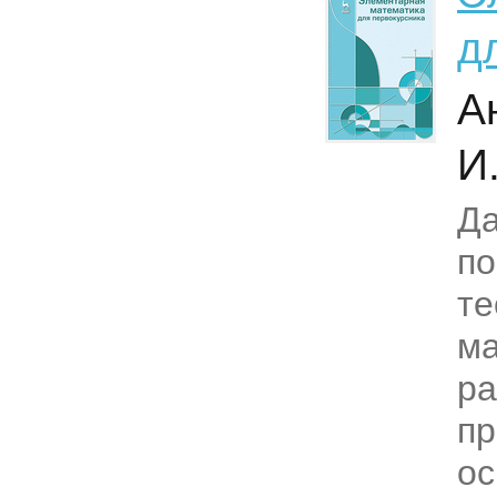
д
А
И
Да
по
те
ма
р
пр
о