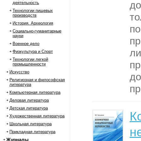
до
деятельность
Технологии пищевых
то
производств
История. Археология
по
Социально-гуманитарные
науки
пр
Военное дело
ли
Физкультура и Спорт
Технологии легкой
пр
промышленности
Искусство
до
Религиозная и философская
литература
пр
Компьютерная литература
Деловая литература
Детская литература
К
Художественная литература
Школьная литература
н
Прикладная литература
Журналы