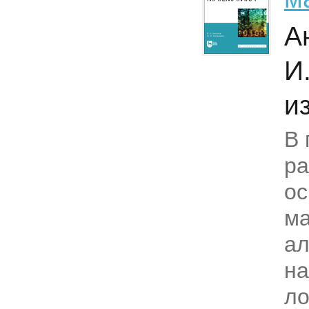
А
И
из
В 
р
ос
ма
ал
на
ло