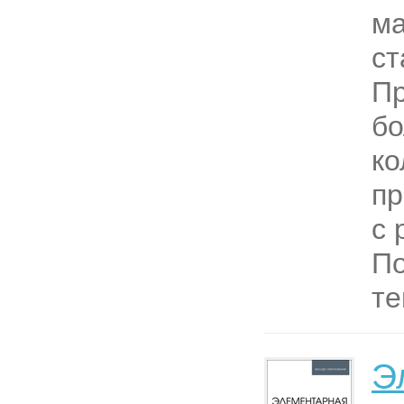
ма
ст
П
б
ко
пр
с 
По
те
Э