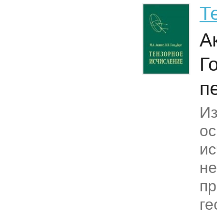
Т
А
Г
п
Из
ос
ис
не
пр
ге