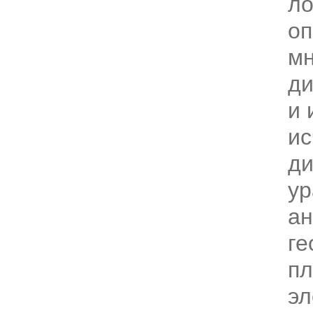
ло
оп
мн
д
и 
ис
д
ур
ан
ге
пл
эл