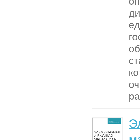
оп
ди
е
го
об
ст
ко
оч
ра
Э
м