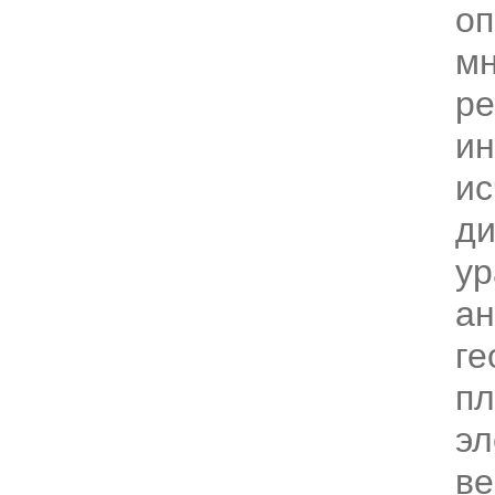
оп
мн
ре
ин
ис
д
ур
ан
ге
пл
эл
ве