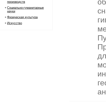
об
производств
Социально-гуманитарные
с
науки
Физическая культура
ги
Искусство
ме
Пу
Пр
дл
мо
и
ге
ан