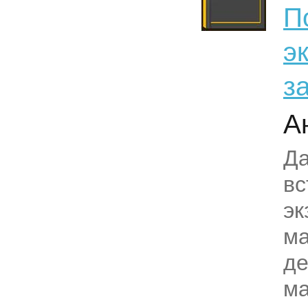
П
э
з
А
Да
вс
эк
ма
де
ма