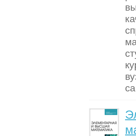
вы
ка
сп
ма
ст
ку
ву
са
Э
м