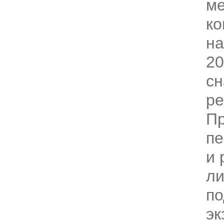
ме
к
на
20
с
р
Пр
пе
и 
ли
по
эк