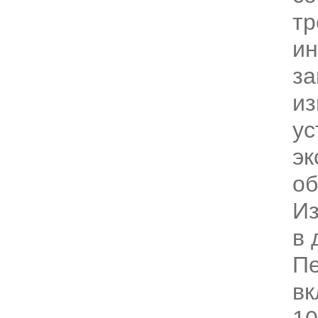
тр
ин
за
из
ус
эк
об
Из
в 
Пе
вк