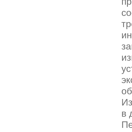
пр
со
тр
ин
за
из
ус
эк
об
Из
в 
Пе