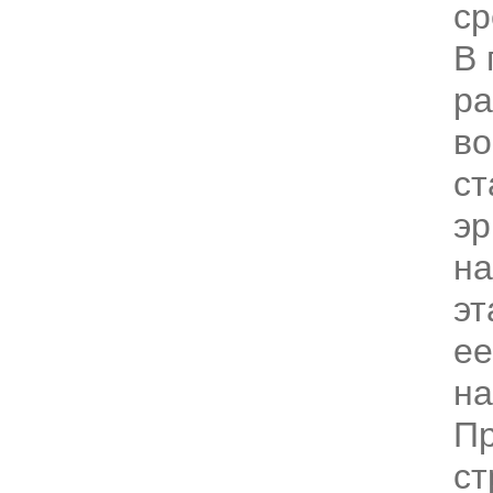
ср
В 
ра
в
ст
эр
на
эт
ее
на
Пр
ст