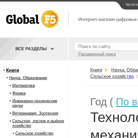
Читат
ВСЕ РАЗДЕЛЫ
Расширенный поиск
Книги
Наука. Обра
Книги
Сельское хозяйство
Наука. Образование
Математика
Физика
Год (
По 
Инженерно-технические
науки
Технол
Ветеринария. Зоотехния
Сельское, лесное и рыбное
хозяйство
механи
Сельское хозяйство