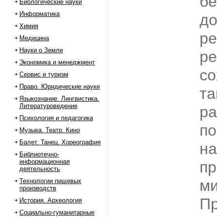
бе
Биологические науки
Информатика
до
Химия
ре
Медицина
Науки о Земле
ре
Экономика и менеджмент
со
Сервис и туризм
Право. Юридические науки
та
Языкознание. Лингвистика.
Литературоведение
ра
Психология и педагогика
по
Музыка. Театр. Кино
Балет. Танец. Хореография
на
Библиотечно-
информационная
пр
деятельность
ми
Технологии пищевых
производств
П
История. Археология
Социально-гуманитарные