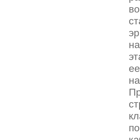
в
ст
эр
на
эт
ее
на
Пр
ст
кл
по
ка