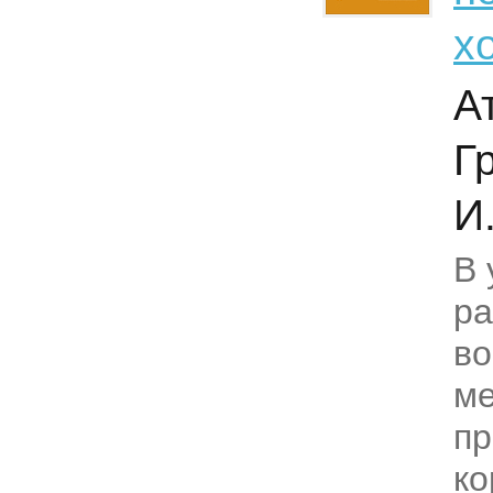
х
А
Г
И
В 
р
в
ме
пр
ко