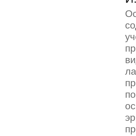
О
с
уч
пр
ви
ла
пр
п
о
эр
пр