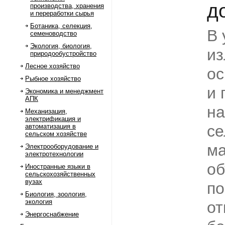
д
производства, хранения
и переработки сырья
Ботаника, селекция,
В 
семеноводство
Экология, биология,
и
природообустройство
Лесное хозяйство
ос
Рыбное хозяйство
и 
Экономика и менеджмент
АПК
на
Механизация,
электрификация и
се
автоматизация в
сельском хозяйстве
ма
Электрооборудование и
электротехнологии
об
Иностранные языки в
сельскохозяйственных
вузах
по
Биология, зоология,
экология
от
Энергоснабжение