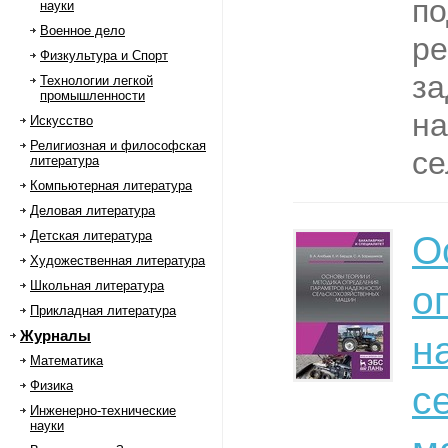
п
науки
Военное дело
ре
Физкультура и Спорт
за
Технологии легкой
промышленности
на
Искусство
Религиозная и философская
се
литература
Компьютерная литература
Деловая литература
Детская литература
О
Художественная литература
Школьная литература
о
Прикладная литература
Журналы
н
Математика
Физика
с
Инженерно-технические
науки