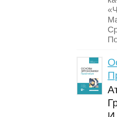
«
М
Ср
По
О
П
А
Г
И