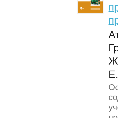
п
п
А
Г
Ж
Е.
О
с
уч
пр