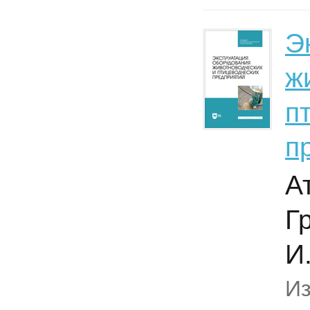
Э
ж
п
п
А
Г
И
И