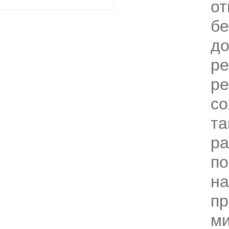
от
бе
до
ре
ре
со
та
ра
по
на
пр
ми