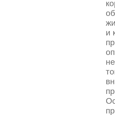
ко
об
жи
и 
пр
оп
не
то
в
пр
О
пр