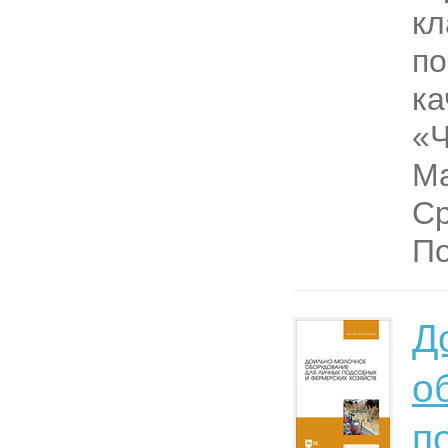
кл
по
ка
«
М
Ср
По
Д
о
п