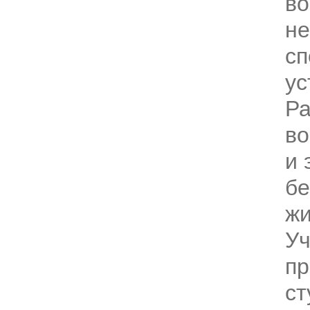
в
не
сп
ус
Р
во
и 
бе
жи
Уч
пр
ст