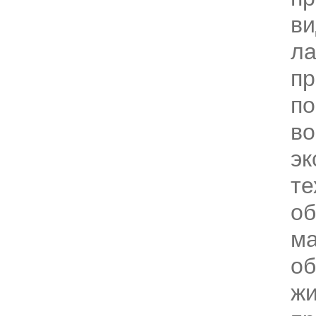
ви
ла
пр
п
во
эк
те
об
м
об
жи