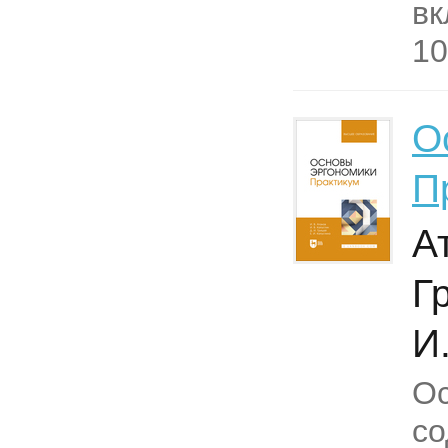
вк
10
О
П
А
Г
И
О
с