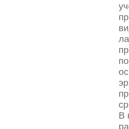
уч
пр
ви
ла
пр
п
о
эр
пр
ср
В 
ра