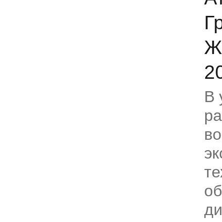
Г
Ж
2
В 
ра
в
эк
те
об
ди