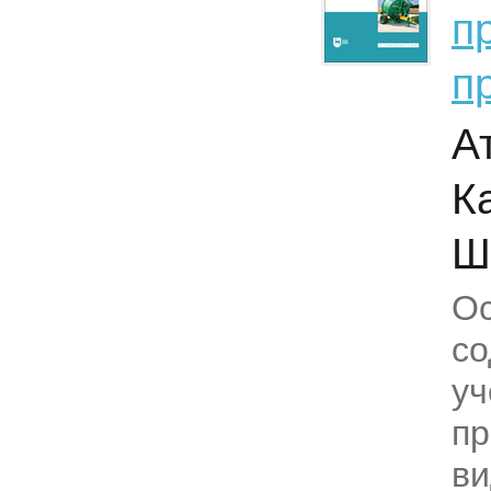
п
п
А
К
Ш
О
с
уч
пр
ви