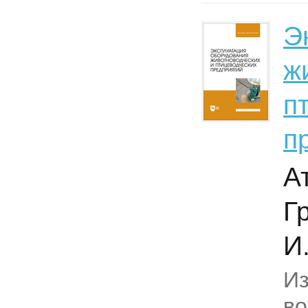
Э
ж
п
п
А
Г
И
И
в