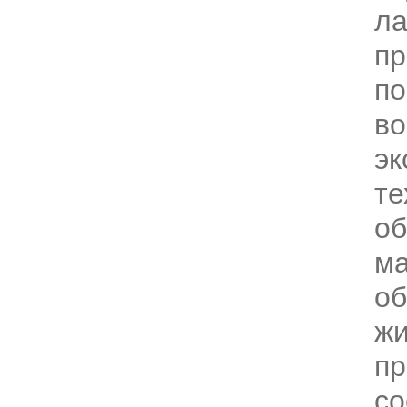
ла
пр
п
во
эк
те
об
м
об
жи
пр
со