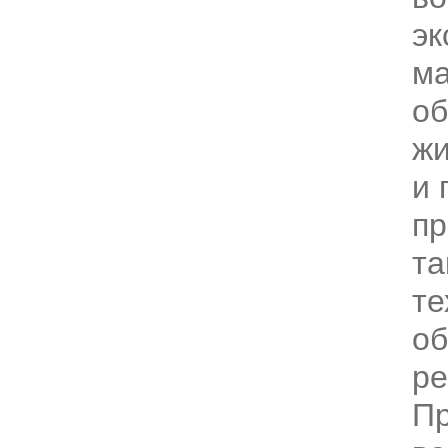
эк
м
об
жи
и 
пр
та
те
об
ре
П