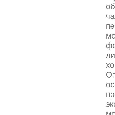
об
ча
пе
мо
фе
ли
хо
О
ос
пр
эк
м