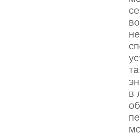
се
в
не
сп
ус
та
эн
в 
об
пе
мо