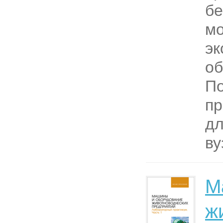
бе
мо
эк
об
П
пр
дл
ву
М
ж