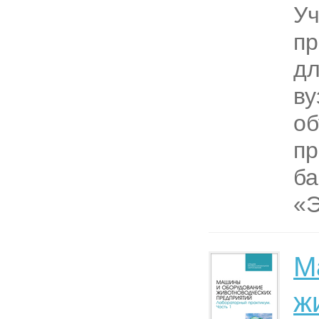
Уч
пр
дл
ву
об
п
ба
«Э
М
ж