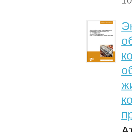
10
Э
о
к
о
ж
к
п
А