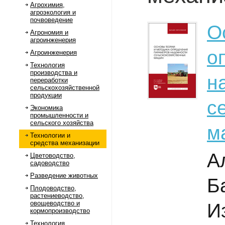
Агрохимия,
агроэкология и
почвоведение
О
Агрономия и
агроинженерия
о
Агроинженерия
Технология
производства и
н
переработки
сельскохозяйственной
продукции
с
Экономика
промышленности и
сельского хозяйства
м
Технологии и
средства механизации
А
Цветоводство,
садоводство
Разведение животных
Б
Плодоводство,
растениеводство,
овощеводство и
И
кормопроизводство
Технология