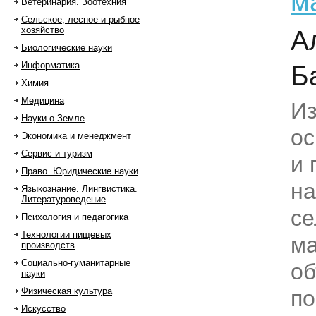
м
Ветеринария. Зоотехния
Сельское, лесное и рыбное
хозяйство
А
Биологические науки
Информатика
Б
Химия
Медицина
И
Науки о Земле
ос
Экономика и менеджмент
Сервис и туризм
и 
Право. Юридические науки
на
Языкознание. Лингвистика.
Литературоведение
се
Психология и педагогика
Технологии пищевых
ма
производств
Социально-гуманитарные
об
науки
Физическая культура
по
Искусство