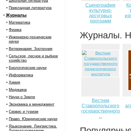
Школьная литература
Сценография
К
Прикладная литература
культурно-
Журналы
досуговых
из
программ
Математика
Физика
Журналы. Н
Инженерно-технические
науки
Ветеринария. Зоотехния
Сельское, лесное и рыбное
хозяйство
Биологические науки
Информатика
Химия
Медицина
Науки о Земле
Вестник
Экономика и менеджмент
Ставропольского
аг
государственного
Сервис и туризм
...
Право. Юридические науки
Языкознание. Лингвистика.
Популярны
Литературоведение