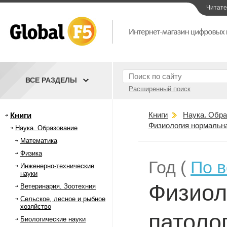
Читат
ВСЕ РАЗДЕЛЫ
Расширенный поиск
Книги
Наука. Обра
Книги
Физиология нормальна
Наука. Образование
Математика
Физика
Год (
По 
Инженерно-технические
науки
Физиол
Ветеринария. Зоотехния
Сельское, лесное и рыбное
хозяйство
патоло
Биологические науки