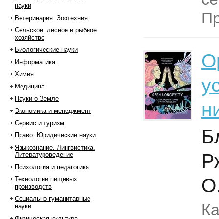
науки
Пр
Ветеринария. Зоотехния
Сельское, лесное и рыбное
хозяйство
Биологические науки
O
Информатика
Химия
у
Медицина
Науки о Земле
н
Экономика и менеджмент
Сервис и туризм
Б
Право. Юридические науки
Языкознание. Лингвистика.
Р
Литературоведение
Психология и педагогика
О
Технологии пищевых
производств
Социально-гуманитарные
Ка
науки
Физическая культура