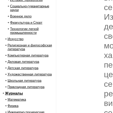
се
Социально-гуманитарные
науки
И
Военное дело
Физкультура и Спорт
д
Технологии легкой
промышленности
св
Искусство
м
Религиозная и философская
литература
ха
Компьютерная литература
Деловая литература
пе
Детская литература
це
Художественная литература
Школьная литература
се
Прикладная литература
ре
Журналы
Математика
ви
Физика
се
Инженерно-технические