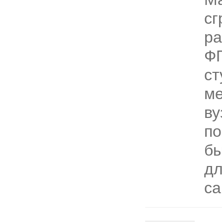
сг
ра
Ф
ст
ме
ву
по
бы
д
са