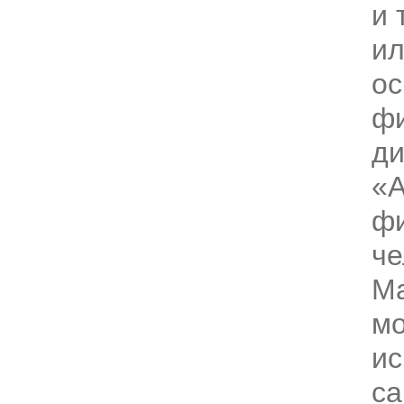
и 
и
ос
фи
ди
«А
фи
че
Ма
мо
ис
са