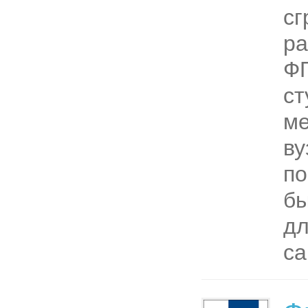
сг
ра
Ф
ст
ме
ву
по
бы
д
са