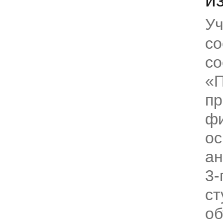
Уч
со
со
«
пр
фи
о
а
3-
ст
об