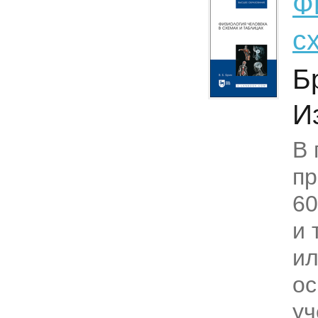
Ф
с
Б
И
В 
пр
60
и 
и
ос
уч