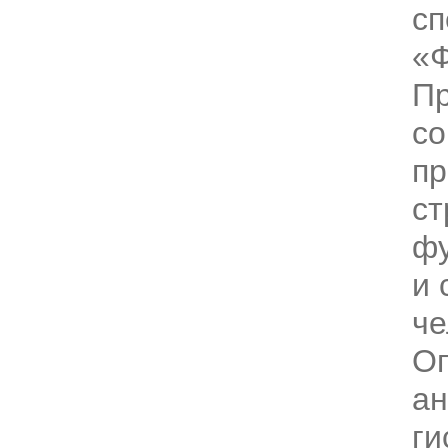
сп
«Ф
П
с
пр
ст
фу
и 
че
О
ан
ги