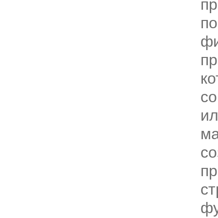
пр
по
фи
пр
ко
со
и
ма
со
пр
ст
фу