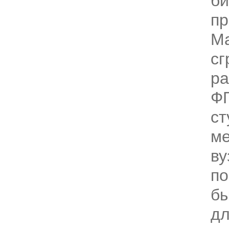
би
пр
Ма
сг
ра
Ф
ст
ме
ву
по
бы
д