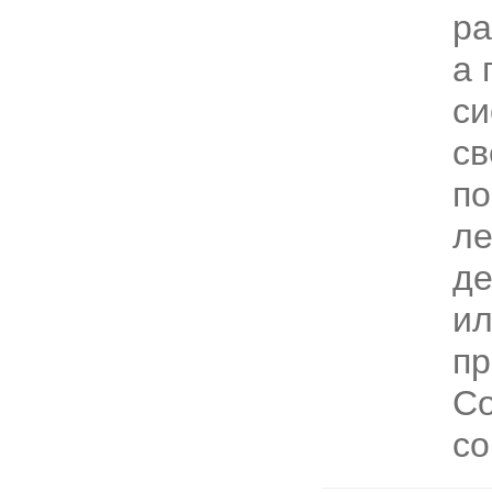
ра
а 
си
св
по
ле
де
и
пр
Со
со