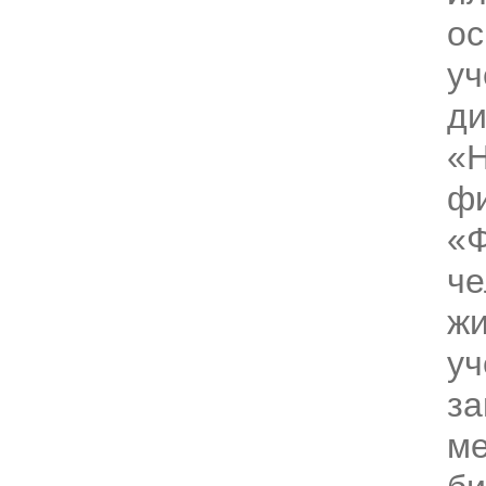
ос
уч
ди
«
фи
«Ф
че
жи
уч
за
ме