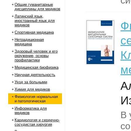
си
Общие гуманитарные
дисциплины для медиков
Латинский язык,
иностранный язык для
Ф
медиков
Спортивная медицина
с
Нетрадиционная
медицина
К
Здоровый человек и его
окружение, основы
профилактики
м
Медицинская биофизика
Научная деятельность
А
Уход за больными
Химия для медиков
И
Физиология нормальная
и патологическая
Информатика для
В 
медиков
Кардиология и сердечно-
с
сосудистая хирургия