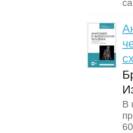
са
А
ч
с
Б
И
В 
пр
60