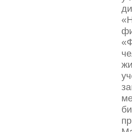
ди
«
фи
«Ф
че
жи
уч
за
ме
би
пр
Ма