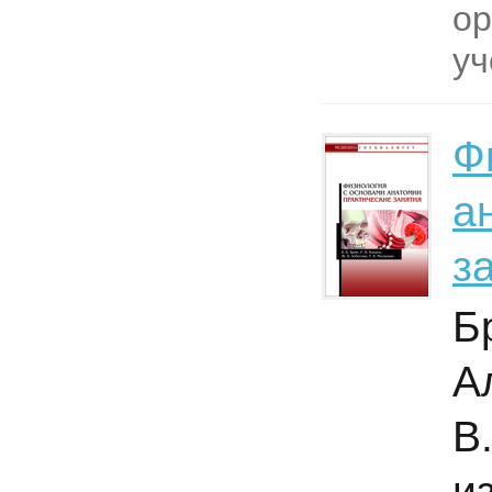
ор
уч
Ф
а
з
Бр
А
В
из