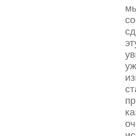
мы
со
сд
эт
ув
уж
из
ст
пр
ка
о
ис