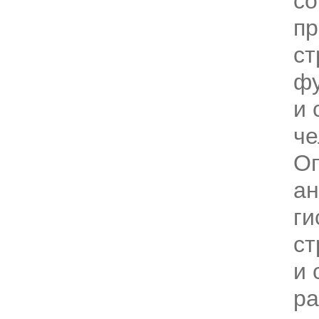
с
пр
ст
фу
и 
че
О
ан
ги
ст
и 
ра