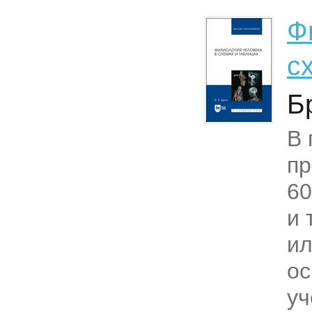
Ф
с
Б
В 
пр
60
и 
и
ос
уч