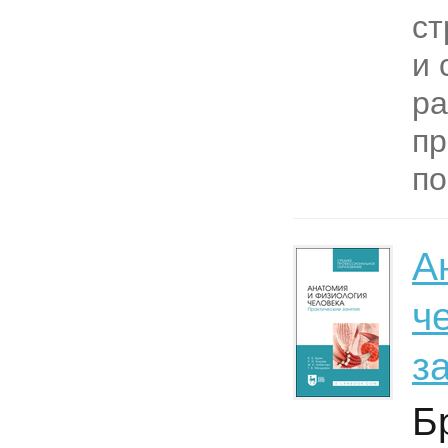
ст
и 
ра
пр
по
А
ч
з
Бр