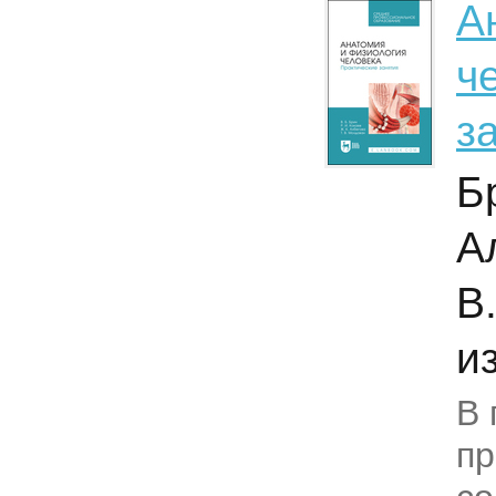
А
ч
з
Бр
А
В
из
В 
п