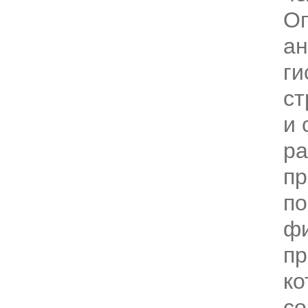
О
ан
ги
ст
и 
ра
пр
по
фи
пр
ко
со