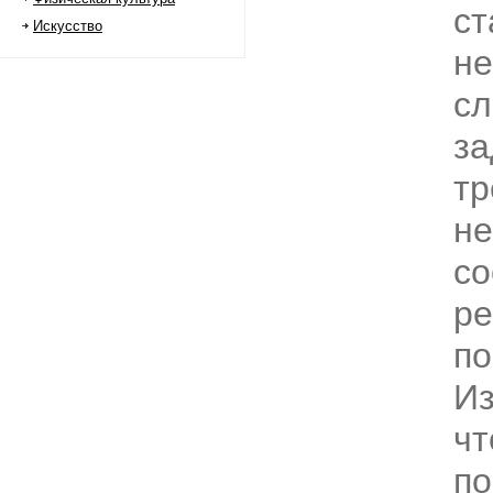
ст
Искусство
не
сл
за
тр
не
со
ре
по
Из
чт
по