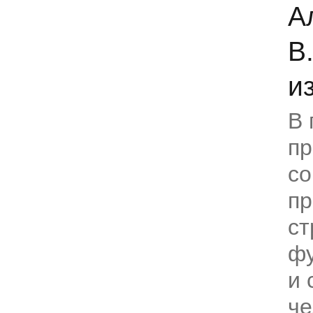
А
В
из
В 
п
с
пр
ст
фу
и 
че