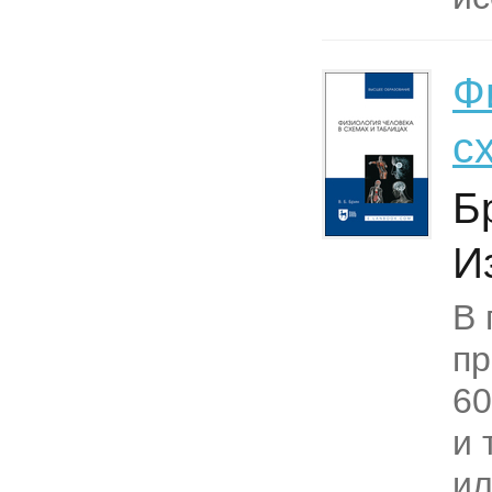
Ф
с
Б
И
В 
пр
60
и 
и