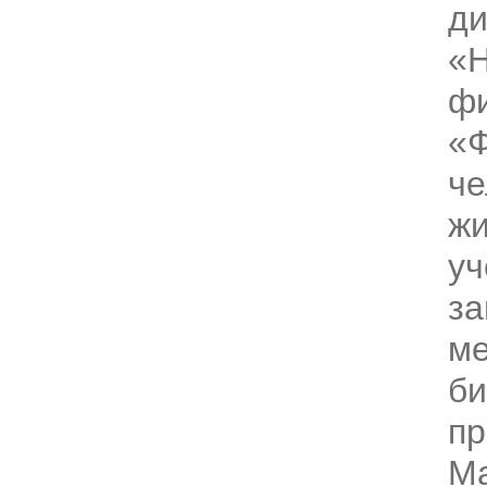
ди
«
фи
«Ф
че
жи
уч
за
ме
би
пр
Ма