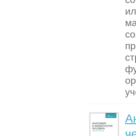
и
ма
со
пр
ст
фу
ор
уч
А
ч