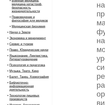
Военная медицина,
на
медицина катастроф,
безопасность
жизнедеятельности
пр
Правоведение и
ма
философия для медиков
Медицинская биохимия
ф
Науки о Земле
Экономика и менеджмент
на
Сервис и туризм
м
Право. Юридические науки
Языкознание. Лингвистика.
ур
Литературоведение
си
Психология и педагогика
Музыка. Театр. Кино
р
Балет. Танец. Хореография
Библиотечно-
ра
информационная
деятельность
ор
Технологии пищевых
производств
ви
История. Археология