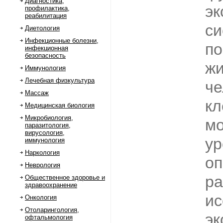
Диагностика,
эк
профилактика,
реабилитация
си
Диетология
Инфекционные болезни,
по
инфекционная
безопасность
жи
Иммунология
Лечебная физкультура
че
Массаж
кл
Медицинская биология
Микробиология,
м
паразитология,
вирусология,
ур
иммунология
Наркология
оп
Неврология
ра
Общественное здоровье и
здравоохранение
ис
Онкология
Отоларингология,
эк
офтальмология