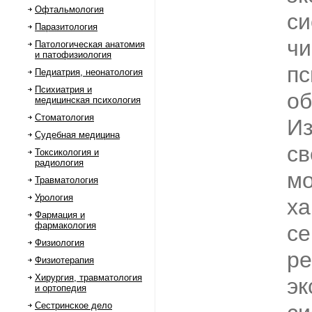
Офтальмология
си
Паразитология
чи
Патологическая анатомия
и патофизиология
пс
Педиатрия, неонатология
Психиатрия и
об
медицинская психология
Стоматология
И
Судебная медицина
св
Токсикология и
радиология
м
Травматология
Урология
ха
Фармация и
фармакология
се
Физиология
ре
Физиотерапия
Хирургия, травматология
эк
и ортопедия
Сестринское дело