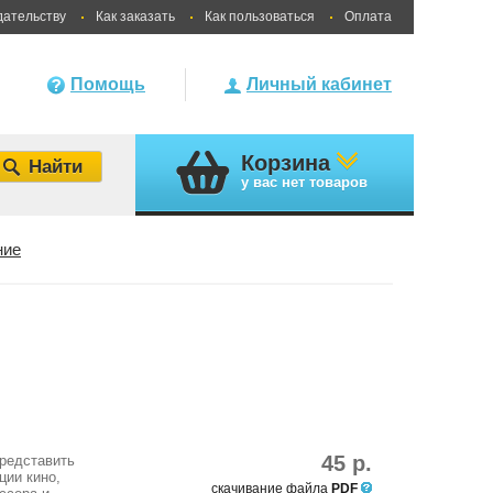
дательству
Как заказать
Как пользоваться
Оплата
Помощь
Личный кабинет
Корзина
у вас
нет товаров
ние
45 р.
представить
ции кино,
скачивание файла
PDF