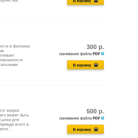
ворчества:
В корзину
300 р.
екста в фильмах
ак
скачивание файла
PDF
тлевает
ловленности
рсальными
В корзину
500 р.
тот вопрос
него может быть
скачивание файла
PDF
осылки для
прежде всего в
пте...
В корзину