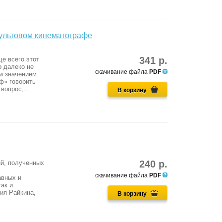
культовом кинематографе
341 р.
е всего этот
о далеко не
скачивание файла
PDF
м значением.
ф» говорить
вопрос,...
В корзину
240 р.
й, полученных
скачивание файла
PDF
авных и
ак и
ия Райкина,
В корзину