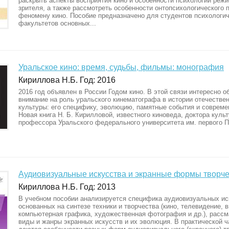
раскрыть аспекты восприятия кино и особенности психологии режи
зрителя, а также рассмотреть особенности онтопсихологического 
феномену кино. Пособие предназначено для студентов психологи
факультетов основных...
Уральское кино: время, судьбы, фильмы: монография
Кириллова Н.Б. Год: 2016
2016 год объявлен в России Годом кино. В этой связи интересно о
внимание на роль уральского кинематографа в истории отечестве
культуры: его специфику, эволюцию, памятные события и совреме
Новая книга Н. Б. Кирилловой, известного киноведа, доктора куль
профессора Уральского федерального университета им. первого П
Аудиовизуальные искусства и экранные формы творче
Кириллова Н.Б. Год: 2013
В учебном пособии анализируется специфика аудиовизуальных ис
основанных на синтезе техники и творчества (кино, телевидение, в
компьютерная графика, художественная фотография и др.), расс
виды и жанры экранных искусств и их эволюция. В практической ч