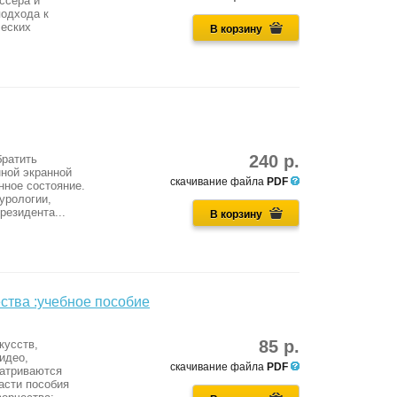
ссера и
подхода к
ческих
В корзину
240 р.
братить
нной экранной
скачивание файла
PDF
нное состояние.
турологии,
резидента...
В корзину
ства :учебное пособие
85 р.
кусств,
идео,
скачивание файла
PDF
матриваются
асти пособия