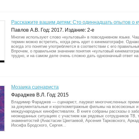
Расскажите вашим детям: Сто одиннадцать опытов о 
Павлов А.В. Год: 2017. Издание: 2-е
Многие используют слово «культовый» в повседневном языке. Чащ
термин можно встретить, когда речь идет о кинематографе. Однак
всегда это понятие употребляется в соответствии с его правильны
Впрочем, о правильном значении понятия «культовый кинематогра
трудно, и на самом деле очень сложно дать однозначный ответ на 
Мозаика сценариста
Фараджев В.Л. Год: 2015
Владимир Фараджев — сценарист, лауреат многочисленных преми
за документальные и короткометражные фильмы на всесоюзных и
международных кинофестивалях. В книге собраны рассказы о заб
неожиданных ситуациях с участием как рядовых сотрудников ТВ, т
знаменитостей (Анастасии Цветаевой, Арсения Тарковского, Аркад
Иосифа Бродского, Сергея...