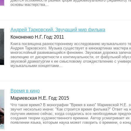
даются особенности разных форм аудиовизуального (экранного) т
основы мастерства...
Андрей Тарковский. Звучащий мир фильма
Кононенко Н.Г. Год: 2011
Книга посвящена разностороннему исследованию музыкального т
Андрея Тарковского. Музыка существует в кинокартинах мастера к
многослойный развивающийся феномен. Звуковая дорожка запеча
эволюцию от дискретности к континуальности, от фабульной обус
звуковой драматургии к ее смысловому отождествлению с униве
музыкальными концептами...
Время в кино
Мариевская Н.Е. Год: 2015
Что такое время? В монографии "Время в кино" Мариевской Н.Е. э
звучит несколько иначе: "Как строится время фильма?" Ответ на 
получен именно сейчас, когда создались все необходимые предп
создания теории художественного времени. Автор усматривает их 
появлении языка, которым наука может говорить о времени, о конце