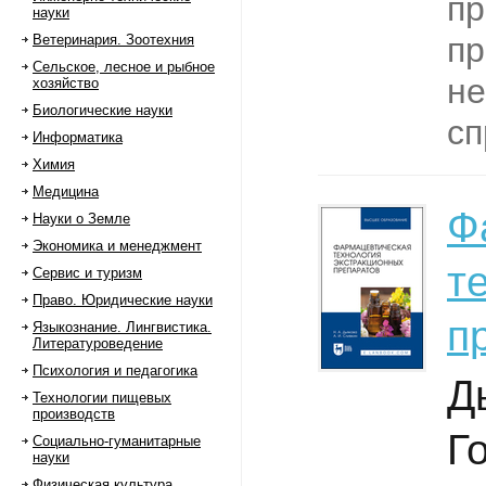
пр
науки
пр
Ветеринария. Зоотехния
Сельское, лесное и рыбное
н
хозяйство
Биологические науки
сп
Информатика
Химия
Медицина
Ф
Науки о Земле
Экономика и менеджмент
т
Сервис и туризм
Право. Юридические науки
п
Языкознание. Лингвистика.
Литературоведение
Психология и педагогика
Д
Технологии пищевых
производств
Г
Социально-гуманитарные
науки
Физическая культура