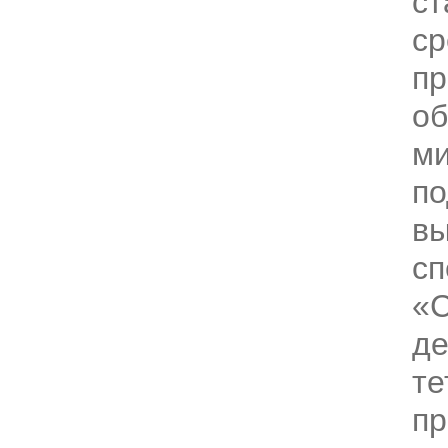
ст
ср
пр
об
ми
по
вы
сп
«С
де
те
пр