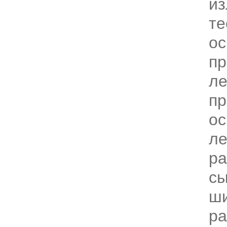
и
те
ос
пр
ле
пр
ос
ле
ра
сы
ш
ра