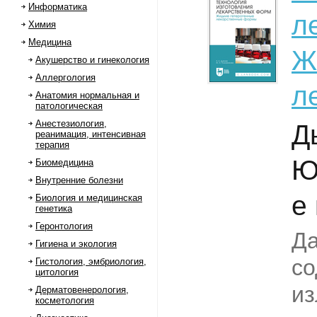
Информатика
л
Химия
Медицина
Ж
Акушерство и гинекология
Аллергология
л
Анатомия нормальная и
патологическая
Анестезиология,
Д
реанимация, интенсивная
терапия
Ю
Биомедицина
Внутренние болезни
е 
Биология и медицинская
генетика
Геронтология
Да
Гигиена и экология
со
Гистология, эмбриология,
цитология
и
Дерматовенерология,
косметология