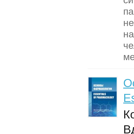
си
па
не
на
че
ме
О
E
К
В