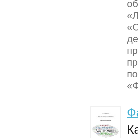
об
«Л
«С
де
п
пр
по
«Ф
Ф
Ка