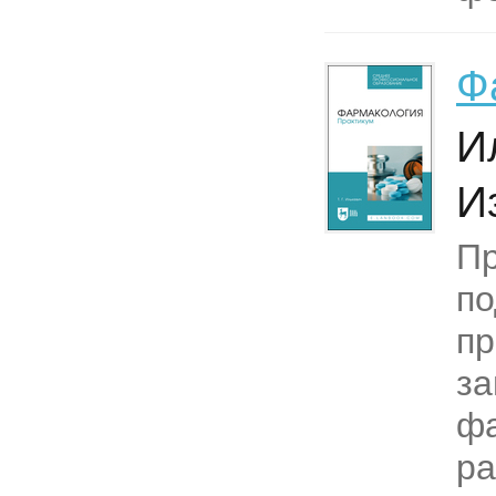
Ф
Ил
И
Пр
по
пр
за
ф
ра