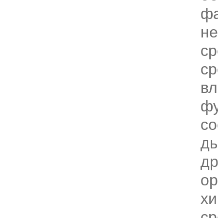
фа
н
ср
ср
в
фу
со
ды
др
ор
хи
ср