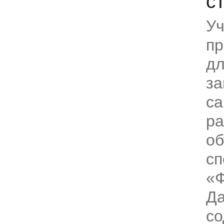
с
Уч
пр
дл
за
са
ра
об
сп
«Ф
Да
со