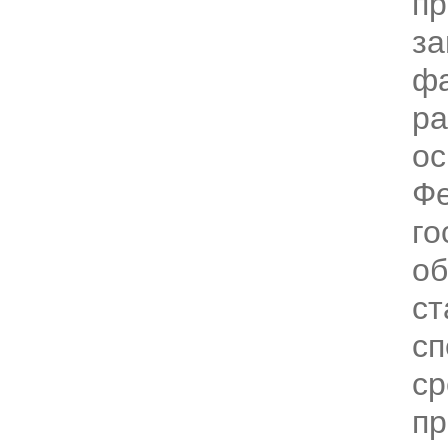
пр
за
ф
ра
ос
Фе
го
об
ст
сп
ср
пр