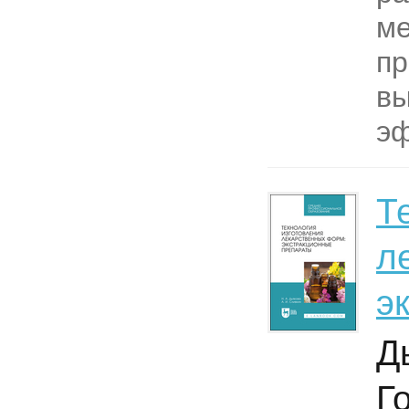
ме
пр
вы
эф
Т
л
э
Д
Г