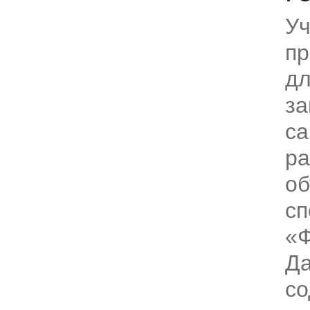
Уч
пр
дл
за
са
ра
об
сп
«Ф
Да
со