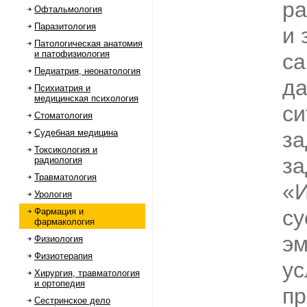
ра
Офтальмология
Паразитология
и 
Патологическая анатомия
и патофизиология
са
Педиатрия, неонатология
д
Психиатрия и
медицинская психология
си
Стоматология
Судебная медицина
за
Токсикология и
за
радиология
Травматология
«И
Урология
су
Фармация и
фармакология
эм
Физиология
Физиотерапия
ус
Хирургия, травматология
и ортопедия
пр
Сестринское дело