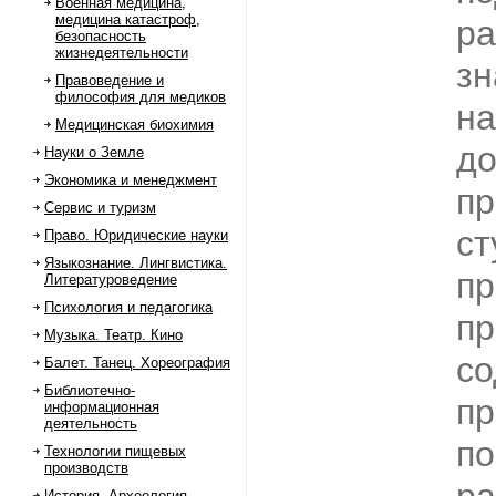
Военная медицина,
медицина катастроф,
р
безопасность
жизнедеятельности
зн
Правоведение и
философия для медиков
на
Медицинская биохимия
д
Науки о Земле
Экономика и менеджмент
пр
Сервис и туризм
ст
Право. Юридические науки
Языкознание. Лингвистика.
пр
Литературоведение
Психология и педагогика
пр
Музыка. Театр. Кино
с
Балет. Танец. Хореография
Библиотечно-
пр
информационная
деятельность
по
Технологии пищевых
производств
История. Археология