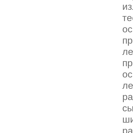
и
те
ос
пр
ле
пр
ос
ле
ра
сы
ш
ра