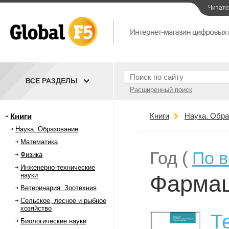
Читат
ВСЕ РАЗДЕЛЫ
Расширенный поиск
Книги
Наука. Обра
Книги
Наука. Образование
Математика
Год (
По 
Физика
Инженерно-технические
Фармац
науки
Ветеринария. Зоотехния
Сельское, лесное и рыбное
хозяйство
Т
Биологические науки