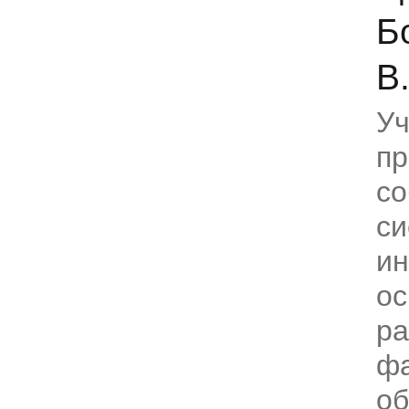
Б
В
Уч
пр
со
си
и
о
р
фа
о