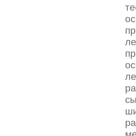
те
ос
пр
ле
пр
ос
ле
ра
сы
ш
ра
ме