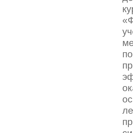
ку
«Ф
уч
ме
по
пр
э
о
о
л
пр