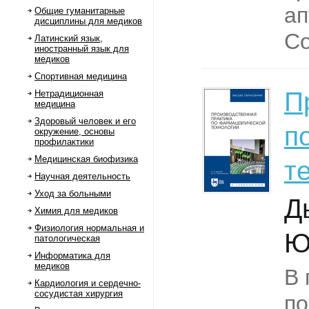
ап
Общие гуманитарные
дисциплины для медиков
Со
Латинский язык,
иностранный язык для
медиков
Спортивная медицина
П
Нетрадиционная
медицина
Здоровый человек и его
п
окружение, основы
профилактики
Медицинская биофизика
т
Научная деятельность
Уход за больными
Д
Химия для медиков
Физиология нормальная и
Ю
патологическая
Информатика для
медиков
В 
Кардиология и сердечно-
сосудистая хирургия
по