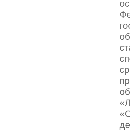
ос
Фе
го
об
ст
сп
ср
пр
об
«Л
«С
де