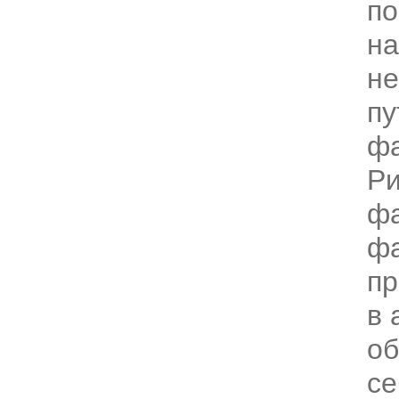
по
на
н
пу
фа
Ри
фа
фа
пр
в 
об
се