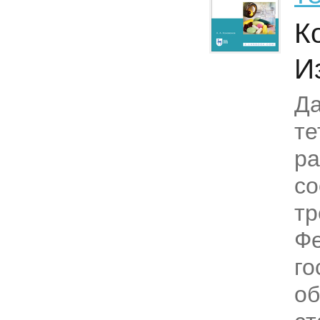
К
И
Да
те
ра
со
тр
Фе
го
об