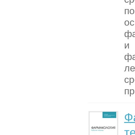
по
ос
ф
и
фа
ле
ср
пр
Ф
т