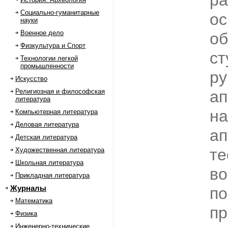
ра
Социально-гуманитарные
ос
науки
Военное дело
об
Физкультура и Спорт
ст
Технологии легкой
промышленности
ру
Искусство
Религиозная и философская
ап
литература
на
Компьютерная литература
Деловая литература
ап
Детская литература
те
Художественная литература
Школьная литература
во
Прикладная литература
Журналы
по
Математика
пр
Физика
Инженерно-технические