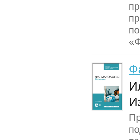
п
пр
по
«Ф
Ф
Ил
И
Пр
по