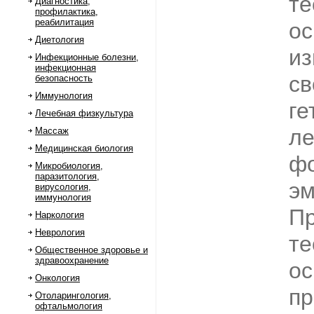
те
Диагностика,
профилактика,
реабилитация
ос
Диетология
из
Инфекционные болезни,
инфекционная
св
безопасность
Иммунология
ге
Лечебная физкультура
ле
Массаж
Медицинская биология
фо
Микробиология,
паразитология,
эм
вирусология,
иммунология
П
Наркология
Неврология
те
Общественное здоровье и
здравоохранение
ос
Онкология
п
Отоларингология,
офтальмология