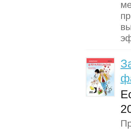
ме
пр
вы
эф
З
ф
Е
2
Пр