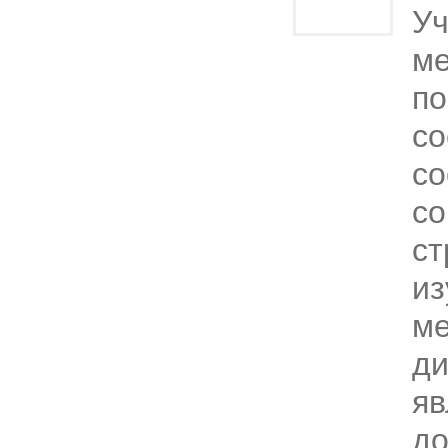
Уч
ме
по
со
со
с
ст
из
ме
ди
яв
до