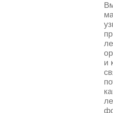
Вм
ма
уз
пр
ле
ор
и 
св
по
ка
ле
фо