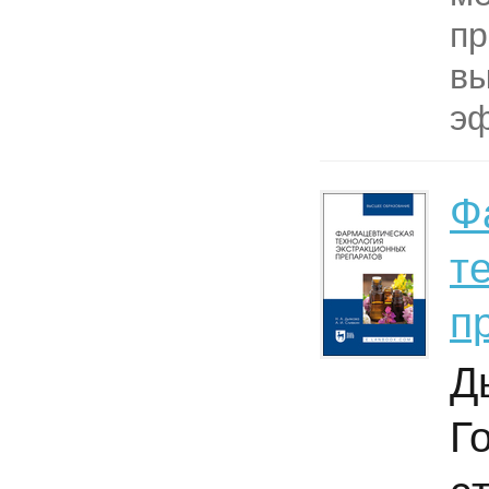
пр
вы
эф
Ф
т
п
Д
Г