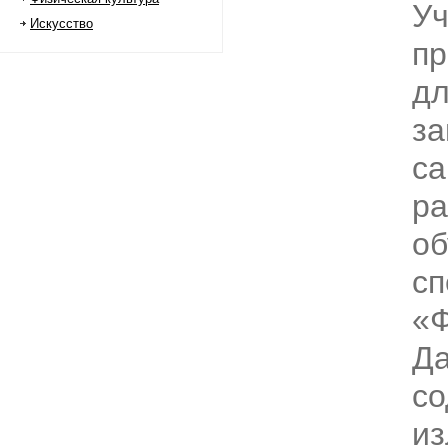
Уч
Искусство
пр
дл
за
са
ра
об
сп
«Ф
Да
со
и