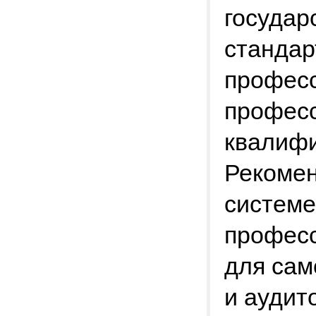
государ
стандар
професс
профес
квалиф
Рекомен
системе
професс
для сам
и аудит