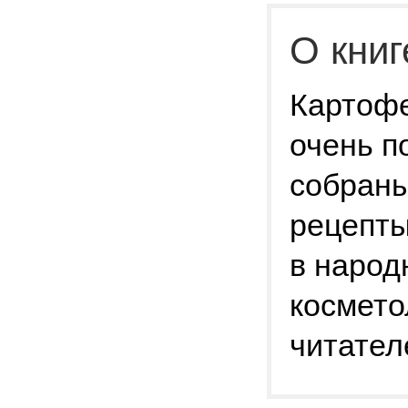
О книг
Картофе
очень п
собраны
рецепты
в народ
космето
читател