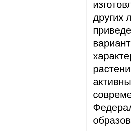
изготов
других 
приведе
вариант
характе
растени
активны
соврем
Федерал
образов