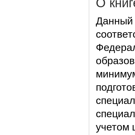
О книг
Данный 
соответ
Федерал
образов
минимум
подгото
специал
специал
учетом 