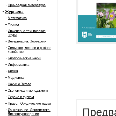
Прикладная литература
Журналы
Математика
Физика
Инженерно-технические
науки
Ветеринария. Зоотехния
Сельское, лесное и рыбное
хозяйство
Биологические науки
Информатика
Химия
Медицина
Науки о Земле
Экономика и менеджмент
Сервис и туризм
Право. Юридические науки
Предв
Языкознание. Лингвистика.
Литературоведение