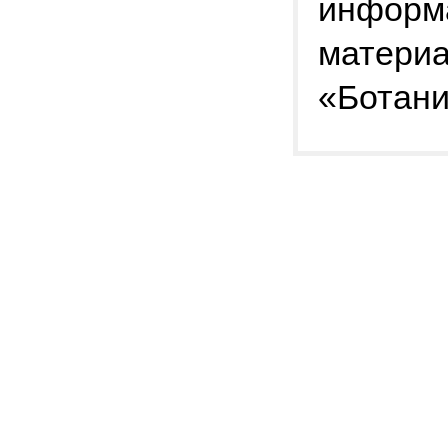
информа
материа
«Ботани