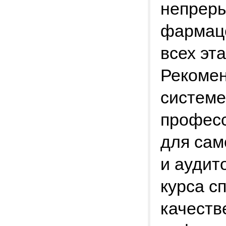
непреры
фармаце
всех эт
Рекомен
системе
професс
для сам
и аудит
курса с
качеств