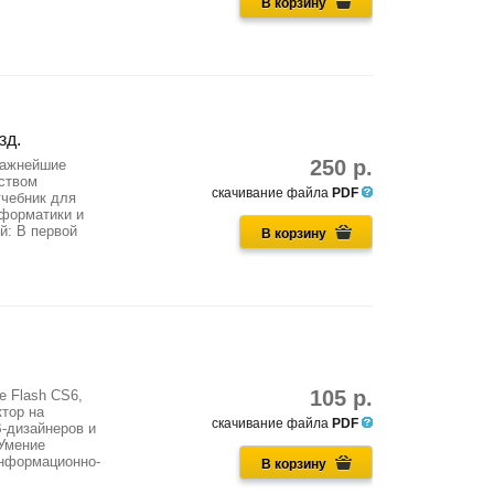
В корзину
зд.
250 р.
важнейшие
ством
скачивание файла
PDF
учебник для
нформатики и
й: В первой
В корзину
105 р.
e Flash CS6,
тор на
скачивание файла
PDF
-дизайнеров и
Умение
информационно-
В корзину