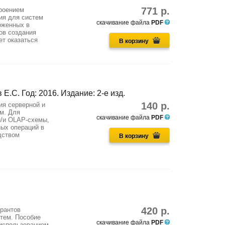
771 р.
троением
ия для систем
скачивание файла
PDF
оженных в
ов создания
ет оказаться
В корзину
Е.С. Год: 2016. Издание: 2-е изд.
140 р.
ия серверной и
м. Для
скачивание файла
PDF
и/и OLAP-схемы,
ных операций в
дством
В корзину
420 р.
ирантов
тем. Пособие
скачивание файла
PDF
 использованием