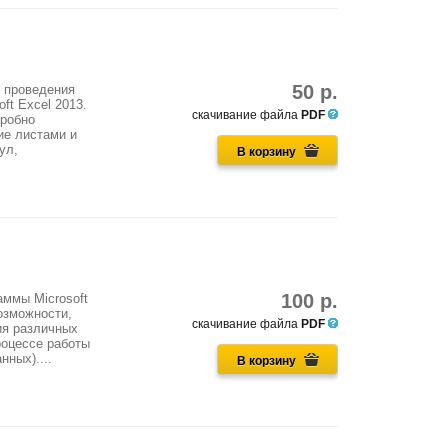
50 р.
 проведения
ft Excel 2013.
скачивание файла
PDF
дробно
ие листами и
ул,
В корзину
100 р.
аммы Microsoft
озможности,
скачивание файла
PDF
ия различных
роцессе работы
ных)....
В корзину