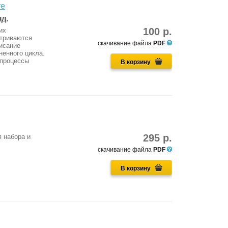
re
зд.
100 р.
их
атриваются
скачивание файла
PDF
исание
ненного цикла.
 процессы
В корзину
295 р.
 набора и
скачивание файла
PDF
В корзину