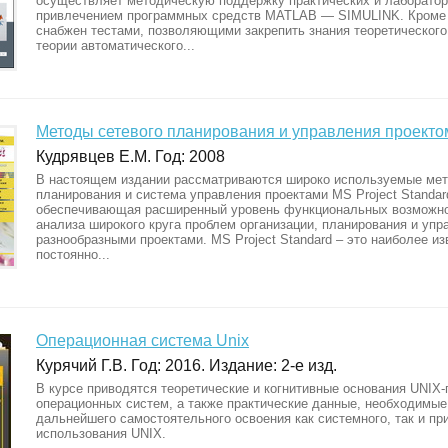
осуществляет методическую поддержку практических и лаборатор
привлечением программных средств MATLAB — SIMULINK. Кроме т
снабжен тестами, позволяющими закрепить знания теоретического
теории автоматического...
Методы сетевого планирования и управления проекто
Кудрявцев Е.М. Год: 2008
В настоящем издании рассматриваются широко используемые мет
планирования и система управления проектами MS Project Standar
обеспечивающая расширенный уровень функциональных возможно
анализа широкого круга проблем организации, планирования и уп
разнообразными проектами. MS Project Standard – это наиболее из
постоянно...
Операционная система Unix
Курячий Г.В. Год: 2016. Издание: 2-е изд.
В курсе приводятся теоретические и когнитивные основания UNIX
операционных систем, а также практические данные, необходимые
дальнейшего самостоятельного освоения как системного, так и пр
использования UNIX.