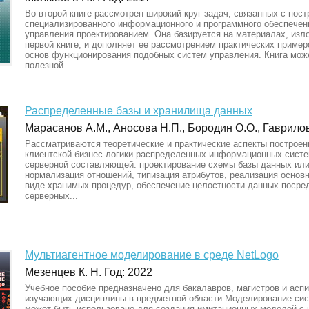
Во второй книге рассмотрен широкий круг задач, связанных с пос
специализированного информационного и программного обеспечен
управления проектированием. Она базируется на материалах, изл
первой книге, и дополняет ее рассмотрением практических пример
основ функционирования подобных систем управления. Книга мож
полезной...
Распределенные базы и хранилища данных
Марасанов А.М., Аносова Н.П., Бородин О.О., Гаврилов 
Рассматриваются теоретические и практические аспекты построен
клиентской бизнес-логики распределенных информационных систе
серверной составляющей: проектирование схемы базы данных ил
нормализация отношений, типизация атрибутов, реализация основ
виде хранимых процедур, обеспечение целостности данных посре
серверных...
Мультиагентное моделирование в среде NetLogo
Мезенцев К. Н. Год: 2022
Учебное пособие предназначено для бакалавров, магистров и асп
изучающих дисциплины в предметной области Моделирование сис
может быть использовано для создания имитационных моделей с