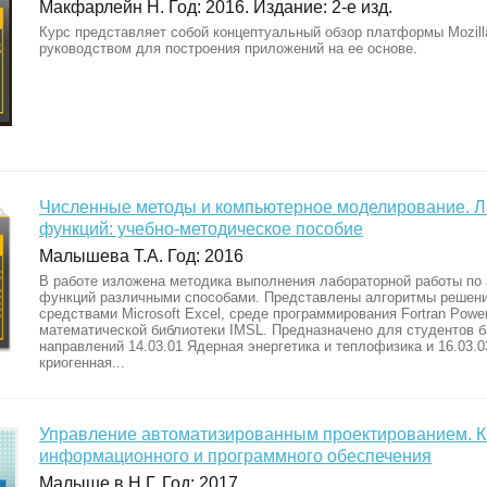
Макфарлейн Н. Год: 2016. Издание: 2-е изд.
Курс представляет собой концептуальный обзор платформы Mozill
руководством для построения приложений на ее основе.
Численные методы и компьютерное моделирование. Л
функций: учебно-методическое пособие
Малышева Т.А. Год: 2016
В работе изложена методика выполнения лабораторной работы по
функций различными способами. Представлены алгоритмы решени
средствами Microsoft Excel, среде программирования Fortran Power
математической библиотеки IMSL. Предназначено для студентов 
направлений 14.03.01 Ядерная энергетика и теплофизика и 16.03.
криогенная...
Управление автоматизированным проектированием. Кн
информационного и программного обеспечения
Малыше в Н.Г. Год: 2017