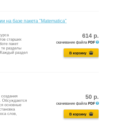
и на базе пакета "Matematica"
614 р.
курса
тов старших
скачивание файла
PDF
боте пакет
 те разделы
. Каждый раздел
В корзину
50 р.
 создания
3. Обсуждаются
скачивание файла
PDF
ся основные
становка
оса слов,
В корзину