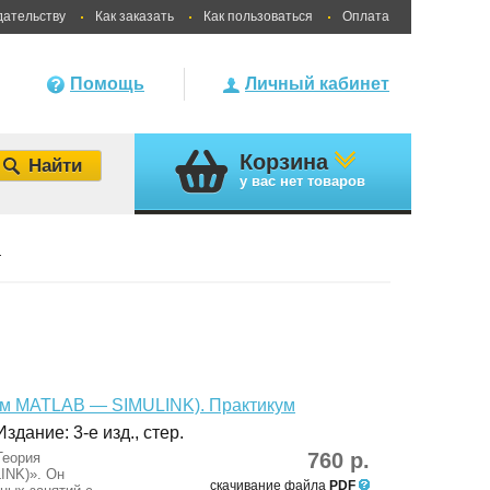
дательству
Как заказать
Как пользоваться
Оплата
Помощь
Личный кабинет
Корзина
у вас
нет товаров
ы
ием MATLAB — SIMULINK). Практикум
здание: 3-е изд., стер.
760 р.
Теория
INK)». Он
скачивание файла
PDF