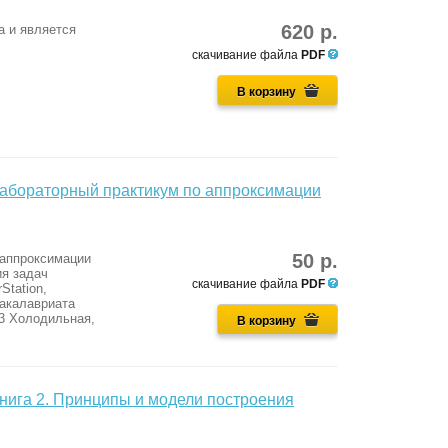
620 р.
a и является
скачивание файла
PDF
В корзину
абораторный практикум по аппроксимации
50 р.
 аппроксимации
я задач
скачивание файла
PDF
Station,
бакалавриата
03 Холодильная,
В корзину
ига 2. Принципы и модели построения