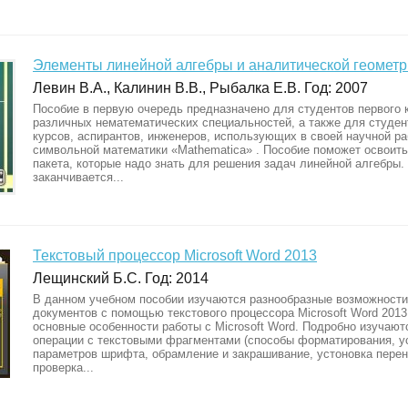
Элементы линейной алгебры и аналитической геометри
Левин В.А., Калинин В.В., Рыбалка Е.В. Год: 2007
Пособие в первую очередь предназначено для студентов первого 
различных нематематических специальностей, а также для студен
курсов, аспирантов, инженеров, использующих в своей научной ра
символьной математики «Mathematica» . Пособие поможет освоить
пакета, которые надо знать для решения задач линейной алгебры
заканчивается...
Текстовый процессор Microsoft Word 2013
Лещинский Б.С. Год: 2014
В данном учебном пособии изучаются разнообразные возможности
документов с помощью текстового процессора Microsoft Word 201
основные особенности работы с Microsoft Word. Подробно изучают
операции с текстовыми фрагментами (способы форматирования, у
параметров шрифта, обрамление и закрашивание, устоновка перен
проверка...