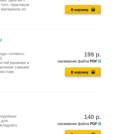
ных занятий с
ого, практикум
 материала по
В корзину
м
199 р.
оды сетевого
d,
скачивание файла
PDF
стей решения и
равления самыми
вестная,
В корзину
140 р.
-подобных
 для
скачивание файла
PDF
икладного