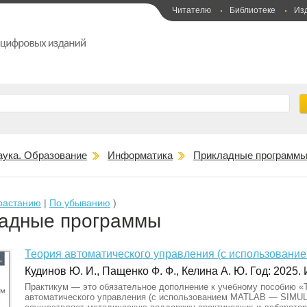
Читателю
Библиотеке
Из
аука. Образование
Информатика
Прикладные программ
растанию
|
По убыванию
)
адные программы
Теория автоматического управления (с использован
Кудинов Ю. И., Пащенко Ф. Ф., Келина А. Ю. Год: 2025. И
Практикум — это обязательное дополнение к учебному пособию «
автоматического управления (с использованием MATLAB — SIMUL