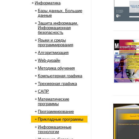
Информатика
Базы данных. Большие
данные
Защита информации.
Информационная
безопасность
Языки и среды
программирования
Алгоритмизация
Web-дизайн
Методика обучения
Компьютерная графика
Трехмерная графика
САПР
Математические
программы
Программирование
Прикладные программы
Информационные
технологии