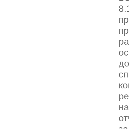
8.
пр
п
р
ос
до
сп
ко
ре
на
от