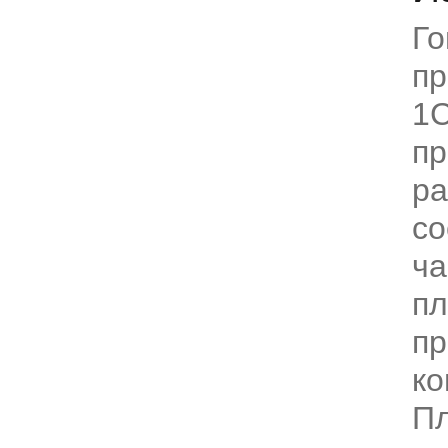
Го
п
1С
пр
ра
со
ча
п
пр
ко
Пл