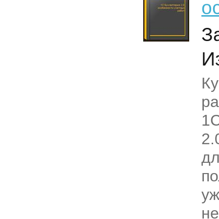
о
З
И
Ку
ра
1С
2.
д
по
у
не