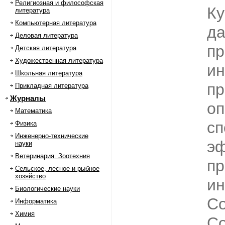
Религиозная и философская
Ку
литература
Компьютерная литература
да
Деловая литература
пр
Детская литература
Художественная литература
и
Школьная литература
пр
Прикладная литература
Журналы
оп
Математика
сп
Физика
Инженерно-технические
эф
науки
Ветеринария. Зоотехния
п
Сельское, лесное и рыбное
хозяйство
ин
Биологические науки
C
Информатика
Химия
Co