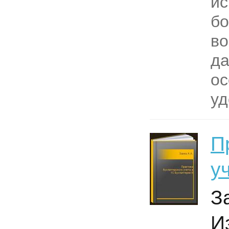
и
бо
во
да
ос
уд
П
у
З
И