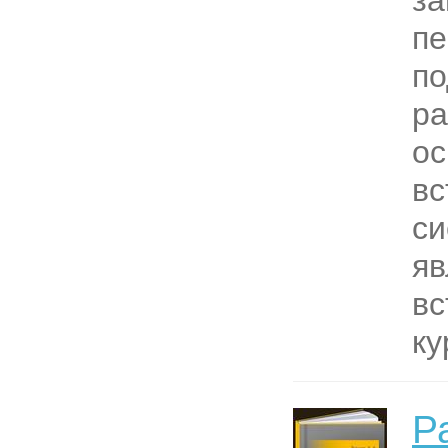
за
пе
по
р
о
вс
си
яв
вс
ку
Р