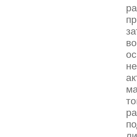
ра
пр
за
во
ос
н
ак
ма
то
ра
по
ли