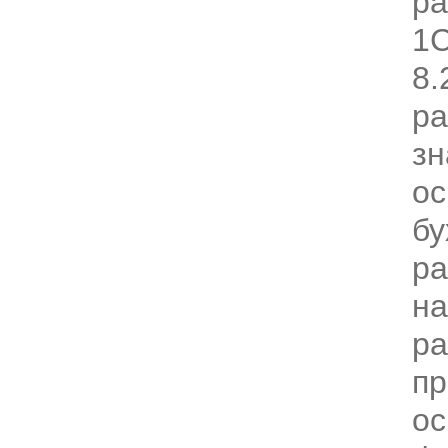
ра
1С
8.
ра
зн
ос
бу
ра
н
ра
пр
ос