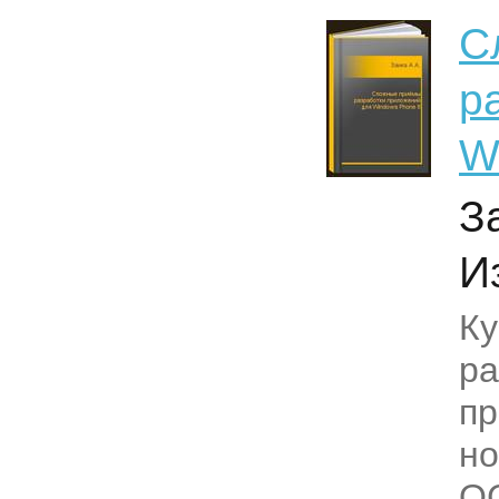
С
р
W
З
И
Ку
ра
пр
но
ОС