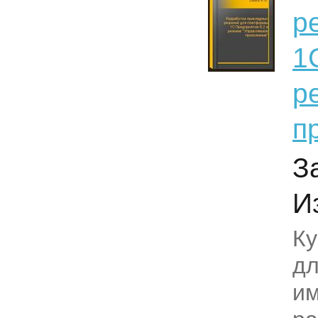
р
1
р
п
З
И
Ку
дл
и