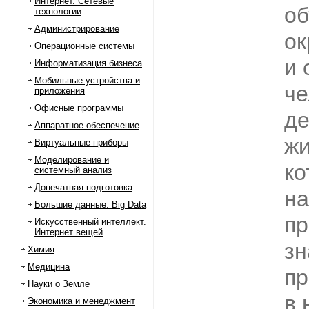
Интернет. Сетевые
об
технологии
Администрирование
ок
Операционные системы
и 
Информатизация бизнеса
Мобильные устройства и
че
приложения
Офисные программы
де
Аппаратное обеспечение
жи
Виртуальные приборы
Моделирование и
ко
системный анализ
Допечатная подготовка
на
Большие данные. Big Data
пр
Искусственный интеллект.
Интернет вещей
зн
Химия
Медицина
пр
Науки о Земле
в 
Экономика и менеджмент