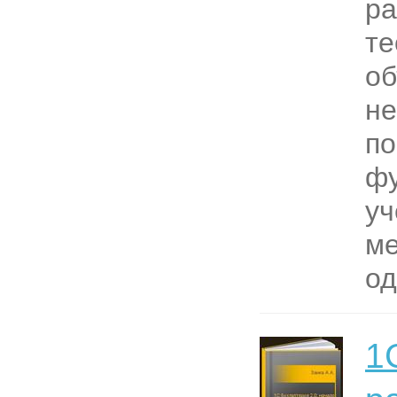
ра
те
об
не
п
фу
уч
ме
од
1