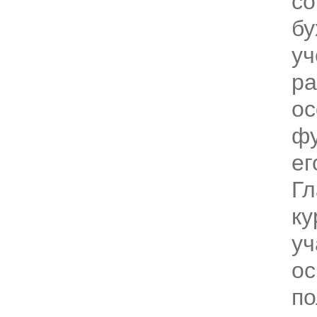
со
бу
уч
ра
ос
фу
ег
Гл
ку
уч
о
по