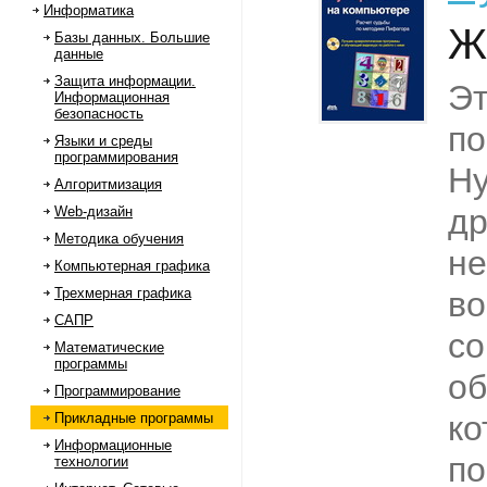
Информатика
Ж
Базы данных. Большие
данные
Защита информации.
Эт
Информационная
безопасность
п
Языки и среды
программирования
Ну
Алгоритмизация
др
Web-дизайн
Методика обучения
не
Компьютерная графика
Трехмерная графика
в
САПР
с
Математические
программы
об
Программирование
ко
Прикладные программы
Информационные
п
технологии