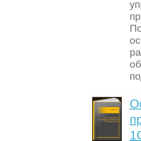
уп
пр
По
ос
ра
об
по
О
п
1