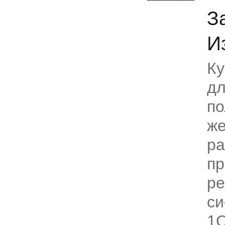
З
И
Ку
д
по
же
ра
пр
ре
си
1С