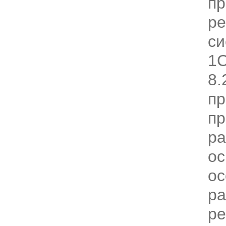
пр
ре
си
1С
8.
пр
п
р
о
ос
ра
р