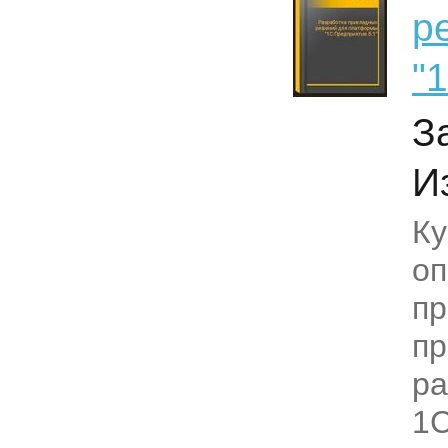
р
"
З
И
Ку
о
пр
п
ра
1С