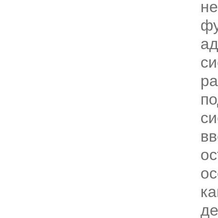
не
ф
ад
си
ра
по
си
вв
ос
ос
ка
де