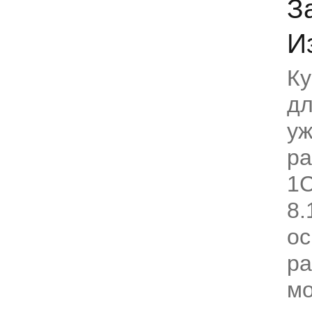
З
И
Ку
дл
уж
ра
1С
8.
ос
ра
м