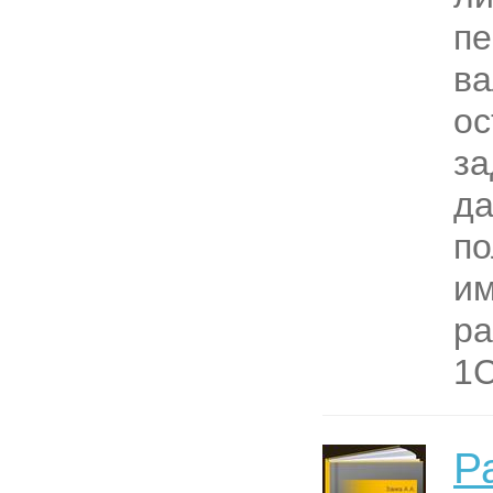
пе
в
ос
за
да
по
и
ра
1С
Р