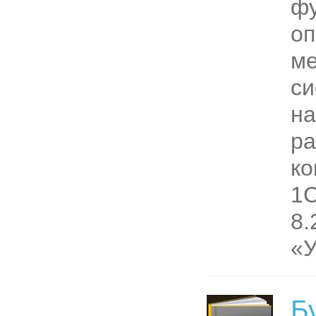
ф
оп
м
си
на
ра
ко
1С
8.
«У
Б