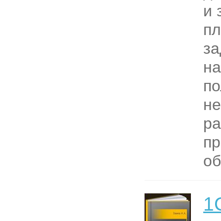
и 
пл
за
на
по
не
ра
п
об
1