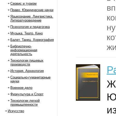
Сервис и туризм
вп
Право. Юридические науки
ко
Языкознание. Лингвистика.
Литературоведение
ну
Психология и педагогика
Музыка. Театр. Кино
ко
Балет. Танец. Хореография
жи
Библиотечно-
информационная
деятельность
Технологии пищевых
производств
Р
История. Археология
Социально-гуманитарные
Ж
науки
Военное дело
Ю
Физкультура и Спорт
Технологии легкой
промышленности
и
Искусство