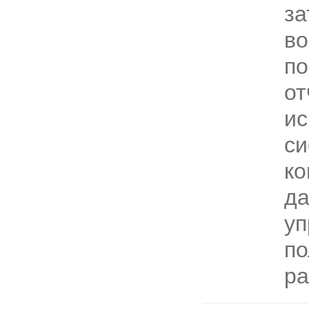
за
в
по
от
ис
с
ко
да
уп
по
ра