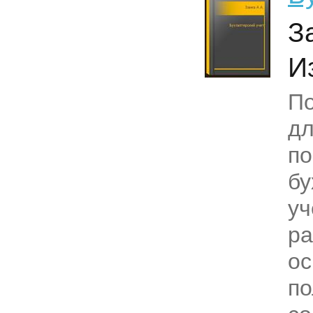
З
И
По
д
по
бу
уч
р
о
п