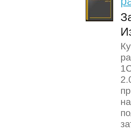
р
З
И
Ку
ра
1С
2.
пр
н
по
за