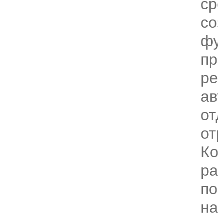
ср
со
ф
п
ре
ав
от
от
Ко
ра
по
на