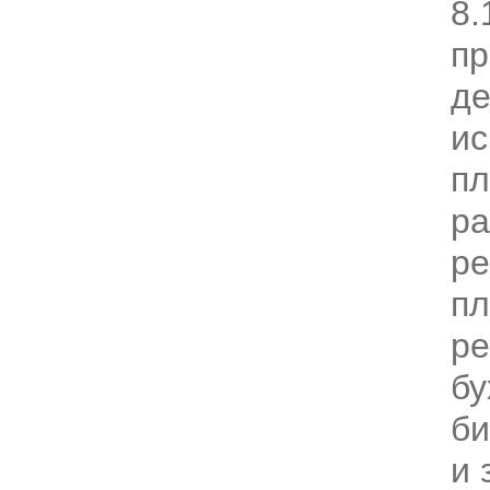
8.
пр
д
ис
пл
ра
ре
пл
ре
бу
би
и 