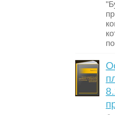
"Б
пр
ко
ко
по
О
п
8
п