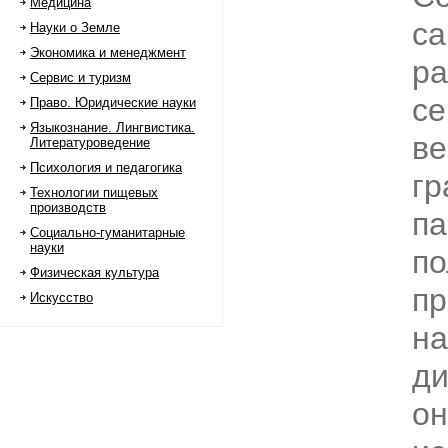
Медицина
с
Науки о Земле
Экономика и менеджмент
ра
Сервис и туризм
се
Право. Юридические науки
Языкознание. Лингвистика.
ве
Литературоведение
Психология и педагогика
гр
Технологии пищевых
производств
па
Социально-гуманитарные
науки
по
Физическая культура
пр
Искусство
н
ди
он