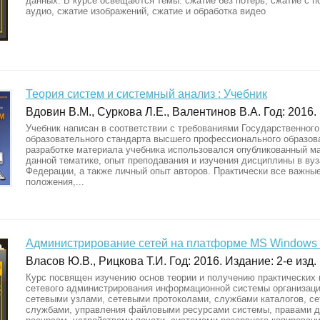
данных. В курсе освещаются темы: сжатие без потерь, сжатие с п
аудио, сжатие изображений, сжатие и обработка видео
Теория систем и системный анализ : Учебник
Вдовин В.М., Суркова Л.Е., Валентинов В.А. Год: 2016.
Учебник написан в соответствии с требованиями Государственного
образовательного стандарта высшего профессионального образов
разработке материала учебника использовался опубликованный м
данной тематике, опыт преподавания и изучения дисциплины в ву
Федерации, а также личный опыт авторов. Практически все важны
положения,...
Администрирование сетей на платформе MS Windows 
Власов Ю.В., Рицкова Т.И. Год: 2016. Издание: 2-е изд.
Курс посвящен изучению основ теории и получению практических
сетевого администрирования информационной системы организаци
сетевыми узлами, сетевыми протоколами, службами каталогов, с
службами, управления файловыми ресурсами системы, правами д