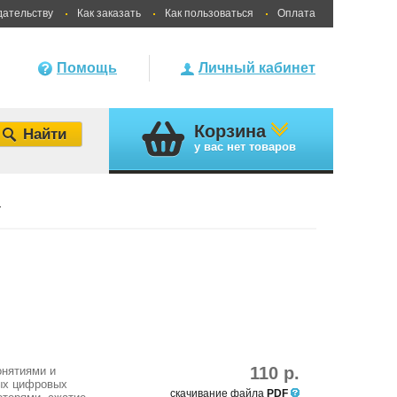
дательству
Как заказать
Как пользоваться
Оплата
Помощь
Личный кабинет
Корзина
у вас
нет товаров
ы
110 р.
онятиями и
ных цифровых
скачивание файла
PDF