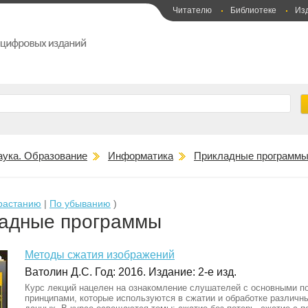
Читателю
Библиотеке
Из
аука. Образование
Информатика
Прикладные программ
растанию
|
По убыванию
)
адные программы
Методы сжатия изображений
Ватолин Д.С. Год: 2016. Издание: 2-е изд.
Курс лекций нацелен на ознакомление слушателей с основными п
принципами, которые используются в сжатии и обработке различ