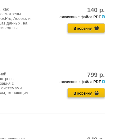
140 р.
, как
ассмотрены
скачивание файла
PDF
oxPro, Access и
баз данных, на
Приведены
В корзину
799 р.
ений
мотрены
скачивание файла
PDF
зация с
и системами.
орам, желающим
В корзину
оделированию