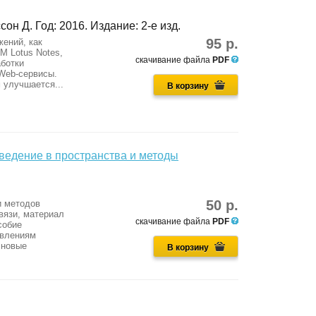
он Д. Год: 2016. Издание: 2-е изд.
95 р.
жений, как
M Lotus Notes,
скачивание файла
PDF
аботки
 Web-сервисы.
 улучшается...
В корзину
ведение в пространства и методы
50 р.
и методов
вязи, материал
скачивание файла
PDF
собие
авлениям
лновые
В корзину