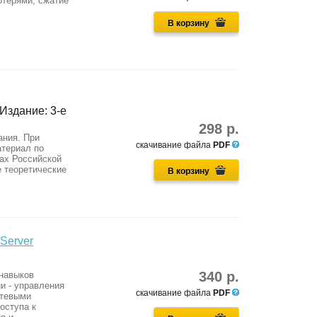
отерями, сжатие
В корзину
 Издание: 3-е
298 р.
ания. При
скачивание файла
PDF
атериал по
зах Российской
е теоретические
В корзину
Server
340 р.
 навыков
и - управления
скачивание файла
PDF
етевыми
оступа к