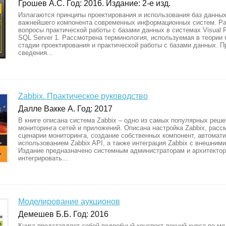
Грошев А.С. Год: 2016. Издание: 2-е изд.
Излагаются принципы проектирования и использования баз данных
важнейшего компонента современных информационных систем. Р
вопросы практической работы с базами данных в системах Visual F
SQL Server 1. Рассмотрена терминология, используемая в теории 
стадии проектирования и практической работы с базами данных. 
сведения...
Zabbix. Практическое руководство
Далле Вакке А. Год: 2017
В книге описана система Zabbix – одно из самых популярных реш
мониторинга сетей и приложений. Описана настройка Zabbix, расс
сценарии мониторинга, создание собственных компонент, автомати
использованием Zabbix API, а также интеграция Zabbix с внешним
Издание предназначено системным администраторам и архитект
интегрировать...
Моделирование аукционов
Демешев Б.Б. Год: 2016
Книга представляет собой подробный конспект лекций курса по м