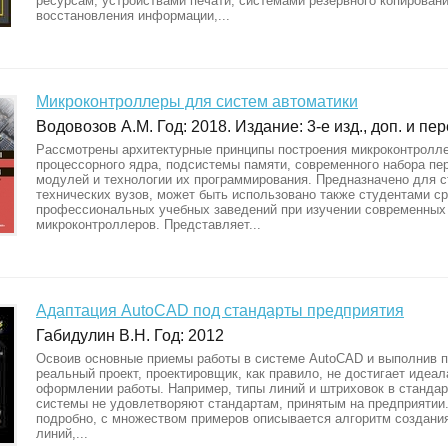
ресурсам, устройствами печати, системами резервного копировани
восстановления информации,...
Микроконтроллеры для систем автоматики
Водовозов А.М. Год: 2018. Издание: 3-е изд., доп. и пе
Рассмотрены архитектурные принципы построения микроконтролле
процессорного ядра, подсистемы памяти, современного набора п
модулей и технологии их программирования. Предназначено для с
технических вузов, может быть использовано также студентами с
профессиональных учебных заведений при изучении современных
микроконтроллеров. Представляет...
Адаптация AutoCAD под стандарты предприятия
Габидулин В.Н. Год: 2012
Освоив основные приемы работы в системе AutoCAD и выполнив 
реальный проект, проектировщик, как правило, не достигает идеал
оформлении работы. Например, типы линий и штриховок в стандар
системы не удовлетворяют стандартам, принятым на предприятии.
подробно, с множеством примеров описывается алгоритм создани
линий,...