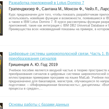
Разработка приложений в Lotus Domino 7
Грапенджизер Ф., Сантана М., Монсон Ф., Чейз Л., Ларсс
Курс предназначен для того, чтобы показать разработчикам прило
использовать новейшие функции и возможности, появившиеся в IB
а также в IBM Lotus Domino 7. В курсе рассмотрены функции разр
приложений, такие как интеграция с IBM DB2 Universal Database и
Преимущества всех нововведений показаны на примере, в котором
Цифровые системы широкополосной связи. Часть 1. В
преобразования сигналов
Гришенцев А. Ю. Год: 2019
Учебное пособие является вводной частью в теорию пространств 
преобразования сигналов в цифровых системах широкополосной с
иллюстрирован примерами программ на языке MatLab. Учебное по
предназначено для бакалавров, магистров, обучающихся по напр
подготовки: – «Информационная безопасность»; дисциплины: «Во
процессы в средах»,...
Основы работы с базами данных