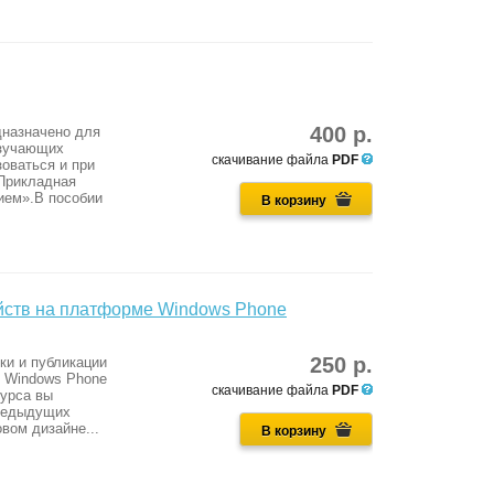
400 р.
дназначено для
изучающих
скачивание файла
PDF
оваться и при
«Прикладная
ием».В пособии
В корзину
йств на платформе Windows Phone
250 р.
ки и публикации
 Windows Phone
скачивание файла
PDF
курса вы
предыдущих
вом дизайне...
В корзину