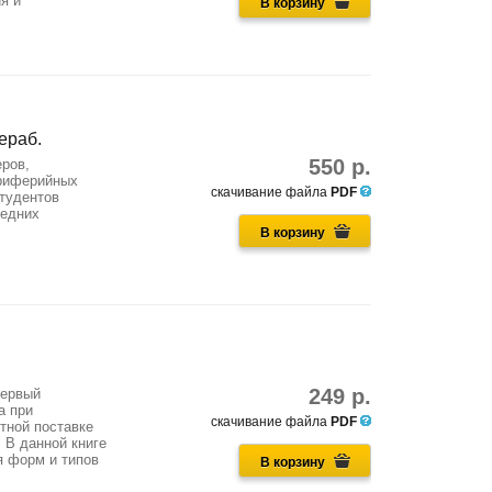
я и
В корзину
рераб.
550 р.
ров,
ериферийных
скачивание файла
PDF
тудентов
редних
В корзину
249 р.
первый
а при
скачивание файла
PDF
тной поставке
 В данной книге
я форм и типов
В корзину