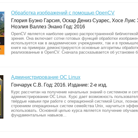
Обработка изображений с помощью OpenCV
Глория Буэно Гарсия, Оскар Дениз Суарес, Хосе Луис
Ноэлия Валлез Энано Год: 2016
OpenCV является наиболее широко распространенной библиотекой
зрения. Она включает сотни готовых функций обработки изображе
используется как в академических учреждениях, так и в промышле
книге на примерах демонстрируются основные алгоритмы обработ
реализованные в OpenCV. Сначала рассказывается об установке би
Администрирование ОС Linux
Гончарук С.В. Год: 2016. Издание: 2-е изд.
Курс рассчитан на получение начальных знаний о системном и се
администрировании ОС Linux. Курс дает возможность пользовате
твёрдые навыки при работе с операционной системой Linux, позна
строением операционных систем семейства Unix, научиться эффе
использовать. Основной целью курса является получение обучае
фундаментальных навыков...