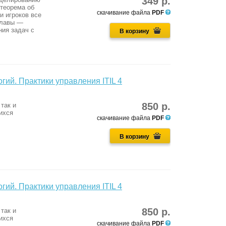
349 р.
 теорема об
скачивание файла
PDF
и игроков все
главы —
ния задач с
В корзину
ий. Практики управления ITIL 4
850 р.
так и
ихся
скачивание файла
PDF
В корзину
ий. Практики управления ITIL 4
850 р.
так и
ихся
скачивание файла
PDF