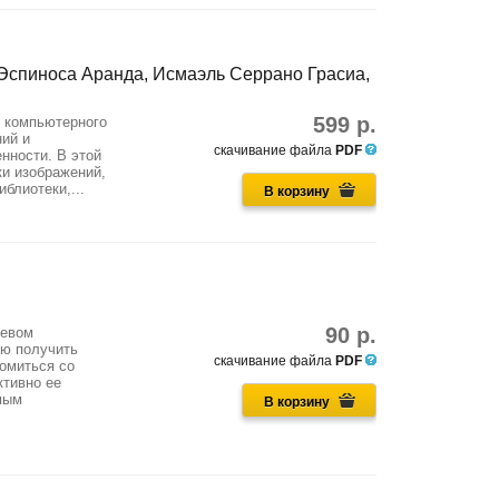
 Эспиноса Аранда, Исмаэль Серрано Грасиа,
599 р.
 компьютерного
ний и
скачивание файла
PDF
нности. В этой
ки изображений,
блиотеки,...
В корзину
90 р.
тевом
лю получить
скачивание файла
PDF
комиться со
ктивно ее
мым
В корзину