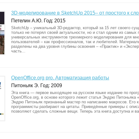
3D-моделирование в SketchUр 2015– от простого к сл
Петелин А.Ю. Год: 2015
SketchUp – уникальный 3D-редактор, который за 15 лет своего су
только не потерял своей актуальности, но и стал одним из самых
универсальных инструментов трехмерного моделирования для мн
пользователей – как профессионалов, так и любителей. Материал
разделены на два уровня глубины освоения – «Практик» и «Экспер
часть...
OpenOffice.org pro. Автоматизация работы
Питоньяк Э. Год: 2009
Эта книга — первое выходящее на русском языке издание по про
OpenOffice.org, в основе которого лежит статья Эндрю Питоньяка
Эндрю Питоньяк признанный мастер по написанию макросов. Его к
программисты разбирают на цитаты. Приведённые примеры с опис
позволяют сделать сложные вещи. Теперь эта книга доступна и ва