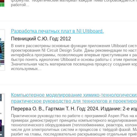
формулы. Теоретический материал каждой темы сопровождается 
работой...
Разработка печатных плат в NI Ultiboard.
Певницкий С.Ю. Год: 2012
В книге рассмотрены основные функции приложения Ultiboard сис
проектирования NI Circuit Design Suite. Даны рекомендации по нас
интерфейса программы, позволяющие впервые приступившим к ра
быстро понять идеологию Ultiboard и основы работы с этим прило
Значительная часть материалов посвящена процессу создания ко
используемых...
Компьютерное моделирование химико-технологических
практическое руководство для технологов и проектир
Перерва О. В., Гартман Т. Н. Год: 2024. Издание: 2-е изд
Практическое руководство по работе с программой Aspen Plus на 
примерах демонстрирует принципы компьютерного моделирования
технологического оборудования (теплообменники, реактора, колонны
числе для электролитных систем и процессов с твёрдой фазой. М
разбит на главы, последовательно раскрывающие отдельные приё