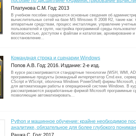
пособие по дисциплине «Администрирование вычисли
Платунова С.М. Год: 2013
В учебном пособии содержатся основные сведения об администри
вычислительных сетей на базе MS Winsows ® 2008 R2, такие как: 
аппаратным средствам, процесс инсталляции, управление учетны
пользователей и групп, настройка программной среды пользовате
безопасностью, доступом к файлам и каталогам, архивирование и
восстановление...
Командная строка и сценарии Windows
Попов А.В. Год: 2016. Издание: 2-е изд.
В курсе рассматриваются стандартные технологии (WSH, WMI, ADS
программные продукты (командный интерпретатор Cmd.exe, серве
CScript и WScript, оболочка Windows PowerShell) фирмы Microsoft,
для автоматизации работы в операционной системе Windows. В ку
рассматриваются разработанные фирмой Microsoft программные с
позволяющие автоматизировать...
Python и машинное обучение: крайне необходимое по
аналитике, обязательное для более глубокого понима
Рашка С. Год: 2017