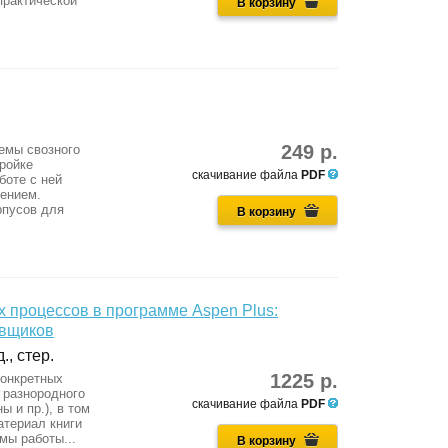
практической
В корзину
249 р.
темы свозного
тройке
скачивание файла
PDF
боте с ней
жением.
рпусов для
В корзину
 процессов в программе Aspen Plus:
овщиков
., стер.
1225 р.
конкретных
 разнородного
скачивание файла
PDF
 и пр.), в том
атериал книги
мы работы...
В корзину