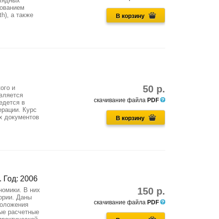
глядных
зованием
h), а также
В корзину
50 р.
ого и
вляется
скачивание файла
PDF
едется в
рации. Курс
х документов
В корзину
. Год: 2006
150 р.
номики. В них
ории. Даны
скачивание файла
PDF
положения
ые расчетные