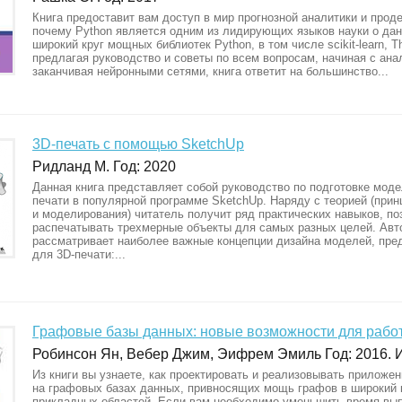
Книга предоставит вам доступ в мир прогнозной аналитики и прод
почему Python является одним из лидирующих языков науки о да
широкий круг мощных библиотек Python, в том числе scikit-learn, T
предлагая руководство и советы по всем вопросам, начиная с ана
заканчивая нейронными сетями, книга ответит на большинство...
3D-печать с помощью SketchUp
Ридланд М. Год: 2020
Данная книга представляет собой руководство по подготовке моде
печати в популярной программе SketchUp. Наряду с теорией (прин
и моделирования) читатель получит ряд практических навыков, п
распечатывать трехмерные объекты для самых разных целей. Авт
рассматривает наиболее важные концепции дизайна моделей, пре
для 3D-печати:...
Графовые базы данных: новые возможности для рабо
Робинсон Ян, Вебер Джим, Эифрем Эмиль Год: 2016. И
Из книги вы узнаете, как проектировать и реализовывать приложе
на графовых базах данных, привносящих мощь графов в широкий 
прикладных областей. Если вам необходимо уменьшить время вы