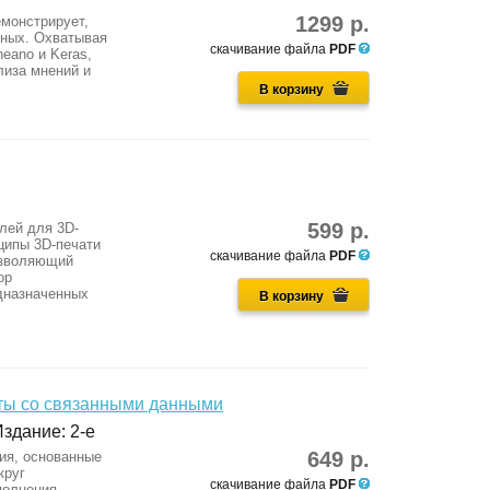
1299 р.
емонстрирует,
нных. Охватывая
скачивание файла
PDF
heano и Keras,
лиза мнений и
В корзину
599 р.
лей для 3D-
ципы 3D-печати
скачивание файла
PDF
озволяющий
ор
дназначенных
В корзину
ты со связанными данными
здание: 2-е
649 р.
ния, основанные
круг
скачивание файла
PDF
полнения