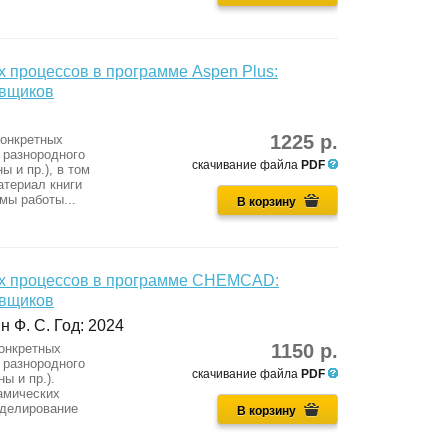
 процессов в программе Aspen Plus:
овщиков
1225 р.
конкретных
 разнородного
скачивание файла
PDF
 и пр.), в том
атериал книги
мы работы...
В корзину
их процессов в программе CHEMCAD:
овщиков
н Ф. С. Год: 2024
1150 р.
онкретных
 разнородного
скачивание файла
PDF
ы и пр.).
амических
оделирование
В корзину