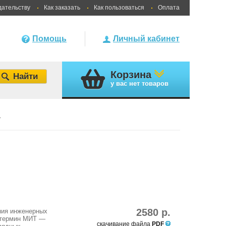
дательству
Как заказать
Как пользоваться
Оплата
Помощь
Личный кабинет
Корзина
у вас
нет товаров
ы
2580 р.
ния инженерных
 термин МИТ —
скачивание файла
PDF