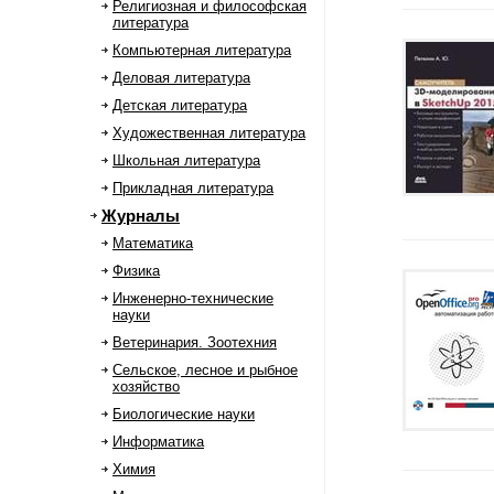
Религиозная и философская
литература
Компьютерная литература
Деловая литература
Детская литература
Художественная литература
Школьная литература
Прикладная литература
Журналы
Математика
Физика
Инженерно-технические
науки
Ветеринария. Зоотехния
Сельское, лесное и рыбное
хозяйство
Биологические науки
Информатика
Химия