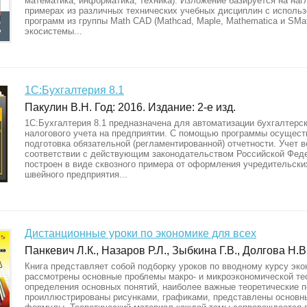
математика, информатика, техника). Изложение базируется на на
примерах из различных технических учебных дисциплин с исполь
программ из группы Math CAD (Mathcad, Maple, Mathematica и SMat
экосистемы...
1С:Бухгалтерия 8.1
Пакулин В.Н. Год: 2016. Издание: 2-е изд.
1С:Бухгалтерия 8.1 предназначена для автоматизации бухгалтерск
налогового учета на предприятии. С помощью программы осущест
подготовка обязательной (регламентированной) отчетности. Учет в
соответствии с действующим законодательством Российской Феде
построен в виде сквозного примера от оформления учредительски
швейного предприятия...
Дистанционные уроки по экономике для всех
Панкевич Л.К., Назаров Р.Л., Зыбкина Г.В., Долгова Н.В
Книга представляет собой подборку уроков по вводному курсу эко
рассмотрены основные проблемы макро- и микроэкономической те
определения основных понятий, наиболее важные теоретические 
проиллюстрированы рисунками, графиками, представлены основн