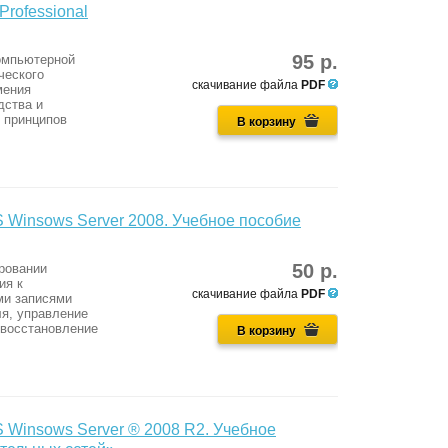
rofessional
95 р.
омпьютерной
ческого
скачивание файла
PDF
мения
дства и
 принципов
В корзину
 Winsows Server 2008. Учебное пособие
50 р.
ровании
ия к
скачивание файла
PDF
ми записями
ля, управление
 восстановление
В корзину
 Winsows Server ® 2008 R2. Учебное