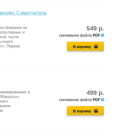
ожному. Самоучитель
549 р.
ществования не
 популярных и
скачивание файла
PDF
огих тысяч
ы книги
т». Первая
В корзину
499 р.
граммированию в
 «Макросы».
скачивание файла
PDF
ниги
анием
м.
В корзину