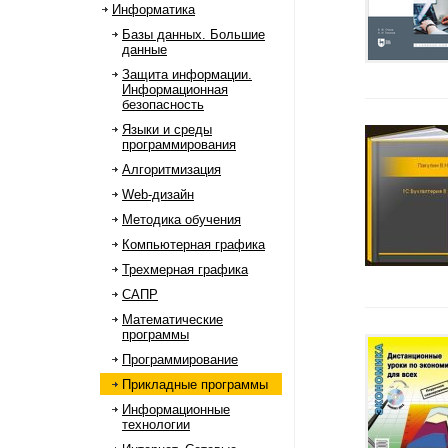
Информатика
Базы данных. Большие
данные
Защита информации.
Информационная
безопасность
Языки и среды
программирования
Алгоритмизация
Web-дизайн
Методика обучения
Компьютерная графика
Трехмерная графика
САПР
Математические
программы
Программирование
Прикладные программы
Информационные
технологии