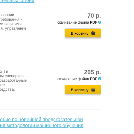
тельных сетей»
70 р.
ровании
требования к
скачивание файла
PDF
ми записями
ля, управление
В корзину
205 р.
I) и
ры сценариев
скачивание файла
PDF
 разработанные
рсе
редства,
В корзину
собие по новейшей предсказательной
ния методологии машинного обучения