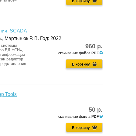
е по всем
В корзину
ения. SCADA
., Мартынюк Р. В. Год: 2022
960 р.
х системы
ор БД НСИ»,
скачивание файла
PDF
й информации
сан редактор
представления
В корзину
p Tools
50 р.
скачивание файла
PDF
В корзину