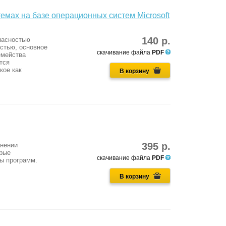
мах на базе операционных систем Microsoft
140 р.
пасностью
стью, основное
скачивание файла
PDF
емейства
тся
кое как
В корзину
395 р.
лнении
орые
скачивание файла
PDF
ы программ.
В корзину