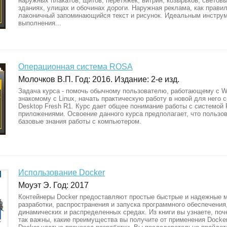
наружных плакатов, щитов, перетяжек, витрин, козырьков, световы
зданиях, улицах и обочинах дороги. Наружная реклама, как правил
лаконичный запоминающийся текст и рисунок. Идеальным инстру
выполнения...
Операционная система ROSA
Молочков В.П. Год: 2016. Издание: 2-е изд.
Задача курса - помочь обычному пользователю, работающему с Wi
знакомому с Linux, начать практическую работу в новой для него 
Desktop Fresh R1. Курс дает общее понимание работы с системой
приложениями. Освоение данного курса предполагает, что пользо
базовые знания работы с компьютером.
Использование Docker
Моуэт Э. Год: 2017
Контейнеры Docker предоставляют простые быстрые и надежные 
разработки, распространения и запуска программного обеспечения
динамических и распределенных средах. Из книги вы узнаете, по
так важны, какие преимущества вы получите от применения Docker