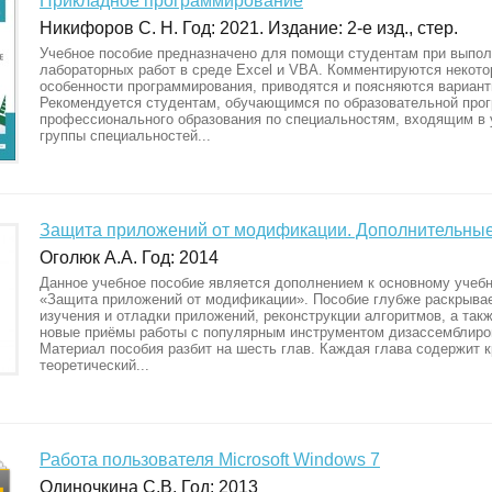
Прикладное программирование
Никифоров С. Н. Год: 2021. Издание: 2-е изд., стер.
Учебное пособие предназначено для помощи студентам при выпо
лабораторных работ в среде Excel и VBA. Комментируются некот
особенности программирования, приводятся и поясняются вариант
Рекомендуется студентам, обучающимся по образовательной про
профессионального образования по специальностям, входящим в
группы специальностей...
Защита приложений от модификации. Дополнительны
Оголюк А.А. Год: 2014
Данное учебное пособие является дополнением к основному учеб
«Защита приложений от модификации». Пособие глубже раскрыва
изучения и отладки приложений, реконструкции алгоритмов, а так
новые приёмы работы с популярным инструментом дизассемблиро
Материал пособия разбит на шесть глав. Каждая глава содержит к
теоретический...
Работа пользователя Microsoft Windows 7
Одиночкина С.В. Год: 2013