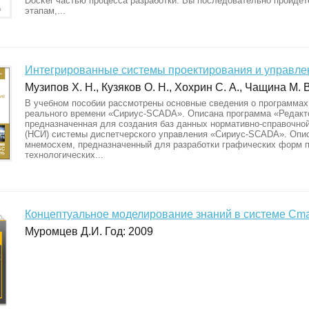
Docker частью процесса разработки. Вы последовательно пройдет
этапам,...
Интегрированные системы проектирования и управл
Музипов Х. Н., Кузяков О. Н., Хохрин С. А., Чащина М. В
В учебном пособии рассмотрены основные сведения о программа
реального времени «Сириус-SCADA». Описана программа «Редакт
предназначенная для создания баз данных нормативно-справочно
(НСИ) системы диспетчерского управления «Сириус-SCADA». Опи
мнемосхем, предназначенный для разработки графических форм 
технологических...
Концептуальное моделирование знаний в системе Cma
Муромцев Д.И. Год: 2009