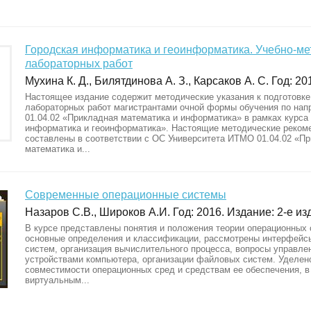
Городская информатика и геоинформатика. Учебно-м
лабораторных работ
Мухина К. Д., Билятдинова А. З., Карсаков А. С. Год: 20
Настоящее издание содержит методические указания к подготовк
лабораторных работ магистрантами очной формы обучения по на
01.04.02 «Прикладная математика и информатика» в рамках курса
информатика и геоинформатика». Настоящие методические реком
составлены в соответствии с ОС Университета ИТМО 01.04.02 «П
математика и...
Современные операционные системы
Назаров С.В., Широков А.И. Год: 2016. Издание: 2-е изд
В курсе представлены понятия и положения теории операционных 
основные определения и классификации, рассмотрены интерфейс
систем, организация вычислительного процесса, вопросы управле
устройствами компьютера, организации файловых систем. Уделен
совместимости операционных сред и средствам ее обеспечения, в
виртуальным...