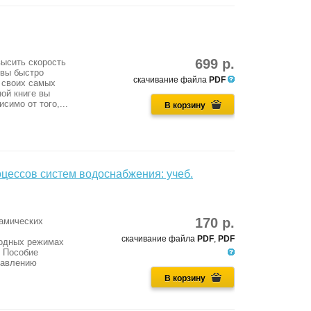
699 р.
высить скорость
 вы быстро
скачивание файла
PDF
 своих самых
ной книге вы
имо от того,...
В корзину
цессов систем водоснабжения: учеб.
170 р.
намических
скачивание файла
PDF
,
PDF
ходных режимах
 Пособие
равлению
В корзину