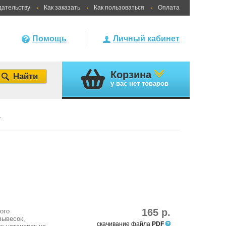
дательству
Как заказать
Как пользоваться
Оплата
Помощь
Личный кабинет
Корзина
у вас
нет товаров
ы
165 р.
ого
вывесок,
скачивание файла
PDF