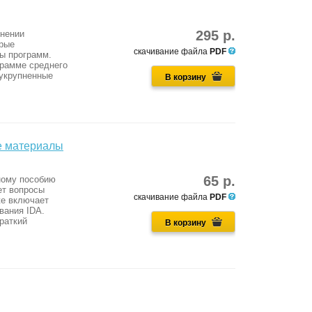
295 р.
лнении
орые
скачивание файла
PDF
ы программ.
грамме среднего
 укрупненные
В корзину
е материалы
65 р.
ному пособию
ет вопросы
скачивание файла
PDF
же включает
вания IDA.
раткий
В корзину