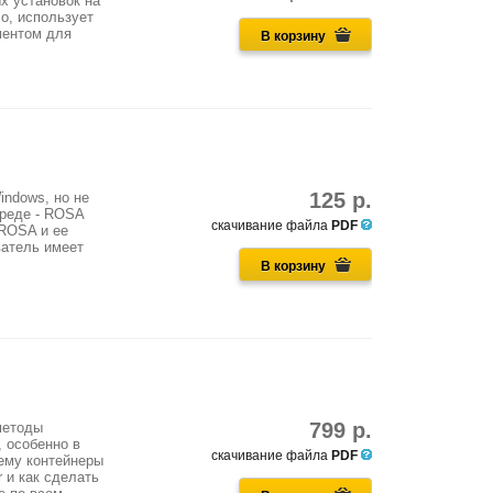
х установок на
о, использует
ментом для
В корзину
125 р.
ndows, но не
среде - ROSA
скачивание файла
PDF
 ROSA и ее
ватель имеет
В корзину
799 р.
методы
, особенно в
скачивание файла
PDF
чему контейнеры
 и как сделать