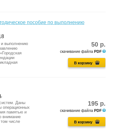
етодическое пособие по выполнению
18
50 р.
е и выполнению
правлению
скачивание файла
PDF
 «Городская
ендации
рикладная
В корзину
.
195 р.
систем. Даны
ы операционных
скачивание файла
PDF
ния памятью и
о внимание
 том числе
В корзину