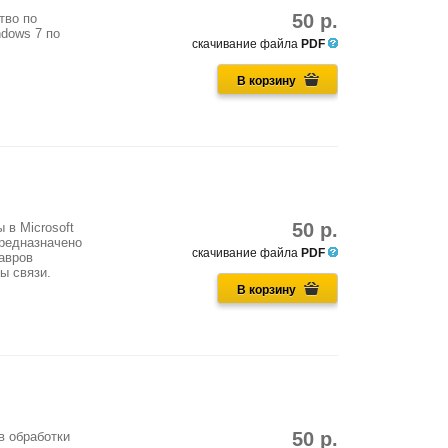
50 р.
тво по
ndows 7 по
скачивание файла
PDF
В корзину
50 р.
 в Microsoft
Предназначено
скачивание файла
PDF
авров
ы связи.
В корзину
50 р.
в обработки