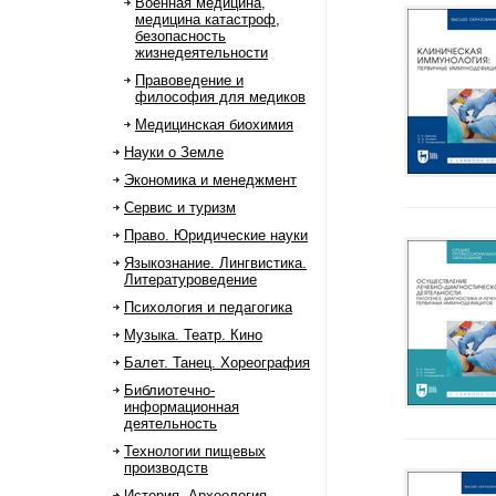
Военная медицина,
медицина катастроф,
безопасность
жизнедеятельности
Правоведение и
философия для медиков
Медицинская биохимия
Науки о Земле
Экономика и менеджмент
Сервис и туризм
Право. Юридические науки
Языкознание. Лингвистика.
Литературоведение
Психология и педагогика
Музыка. Театр. Кино
Балет. Танец. Хореография
Библиотечно-
информационная
деятельность
Технологии пищевых
производств
История. Археология