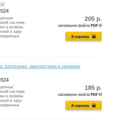
ты
2024
205 р.
ященные
нной системе,
скачивание файла
PDF
ики и возмож-
нной и зару-
 первичных
В корзину
 патогенез, диагностика и лечение
2024
185 р.
ященные
нной системе,
скачивание файла
PDF
ики и возмож-
нной и зару-
 первичных
В корзину