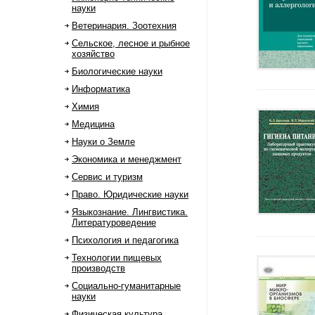
науки
Ветеринария. Зоотехния
Сельское, лесное и рыбное
хозяйство
Биологические науки
Информатика
Химия
Медицина
Науки о Земле
Экономика и менеджмент
Сервис и туризм
Право. Юридические науки
Языкознание. Лингвистика.
Литературоведение
Психология и педагогика
Технологии пищевых
производств
Социально-гуманитарные
науки
Физическая культура