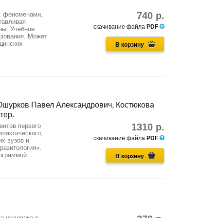
740 р.
, феноменами,
тавливая
скачивание файла
PDF
ны. Учебное
азования. Может
цинских
В корзину
Ошурков Павел Александрович, Костюкова
тер.
1310 р.
ентов первого
илактического,
скачивание файла
PDF
х вузов и
разитология».
ограммой...
В корзину
а человека в