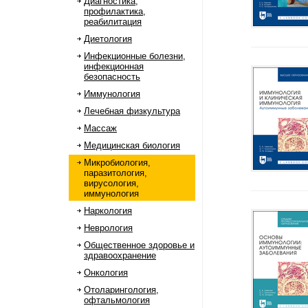
Диагностика,
профилактика,
реабилитация
Диетология
Инфекционные болезни,
инфекционная
безопасность
Иммунология
Лечебная физкультура
Массаж
Медицинская биология
Микробиология,
паразитология,
вирусология,
иммунология
Наркология
Неврология
Общественное здоровье и
здравоохранение
Онкология
Отоларингология,
офтальмология