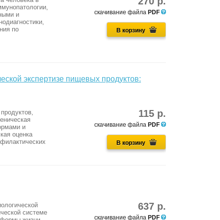
270 р.
ммунопатологии,
скачивание файла
PDF
ными и
одиагностики,
ния по
В корзину
ческой экспертизе пищевых продуктов:
115 р.
 продуктов,
иеническая
скачивание файла
PDF
ормами и
кая оценка
офилактических
В корзину
637 р.
иологической
ической системе
скачивание файла
PDF
 формы жизни,