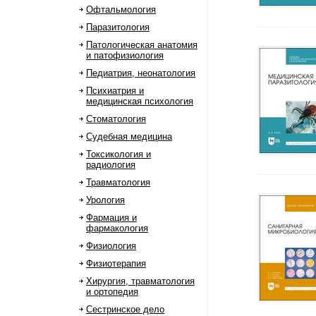
Офтальмология
Паразитология
Патологическая анатомия
и патофизиология
Педиатрия, неонатология
Психиатрия и
медицинская психология
Стоматология
Судебная медицина
Токсикология и
радиология
Травматология
Урология
Фармация и
фармакология
Физиология
Физиотерапия
Хирургия, травматология
и ортопедия
Сестринское дело