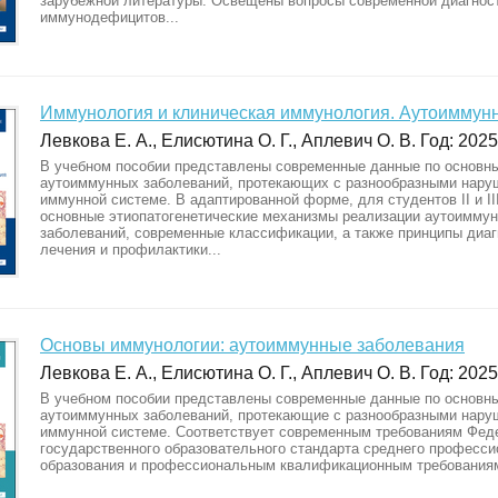
зарубежной литературы. Освещены вопросы современной диагнос
иммунодефицитов...
Иммунология и клиническая иммунология. Аутоиммун
Левкова Е. А., Елисютина О. Г., Аплевич О. В. Год: 2025.
В учебном пособии представлены современные данные по основн
аутоиммунных заболеваний, протекающих с разнообразными нару
иммунной системе. В адаптированной форме, для студентов II и II
основные этиопатогенетические механизмы реализации аутоимму
заболеваний, современные классификации, а также принципы диаг
лечения и профилактики...
Основы иммунологии: аутоиммунные заболевания
Левкова Е. А., Елисютина О. Г., Аплевич О. В. Год: 2025.
В учебном пособии представлены современные данные по основн
аутоиммунных заболеваний, протекающие с разнообразными нару
иммунной системе. Соответствует современным требованиям Фед
государственного образовательного стандарта среднего професси
образования и профессиональным квалификационным требования