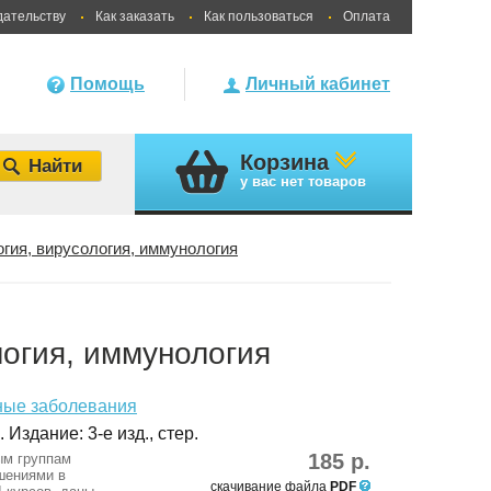
дательству
Как заказать
Как пользоваться
Оплата
Помощь
Личный кабинет
Корзина
у вас
нет товаров
гия, вирусология, иммунология
логия, иммунология
ные заболевания
 Издание: 3-е изд., стер.
185 р.
ым группам
шениями в
скачивание файла
PDF