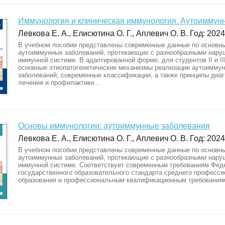
Иммунология и клиническая иммунология. Аутоиммун
Левкова Е. А., Елисютина О. Г., Аплевич О. В. Год: 2024
В учебном пособии представлены современные данные по основн
аутоиммунных заболеваний, протекающих с разнообразными нару
иммунной системе. В адаптированной форме, для студентов II и II
основные этиопатогенетические механизмы реализации аутоимму
заболеваний, современные классификации, а также принципы диаг
лечения и профилактики...
Основы иммунологии: аутоиммунные заболевания
Левкова Е. А., Елисютина О. Г., Аплевич О. В. Год: 2024
В учебном пособии представлены современные данные по основн
аутоиммунных заболеваний, протекающие с разнообразными нару
иммунной системе. Соответствует современным требованиям Фед
государственного образовательного стандарта среднего професси
образования и профессиональным квалификационным требования