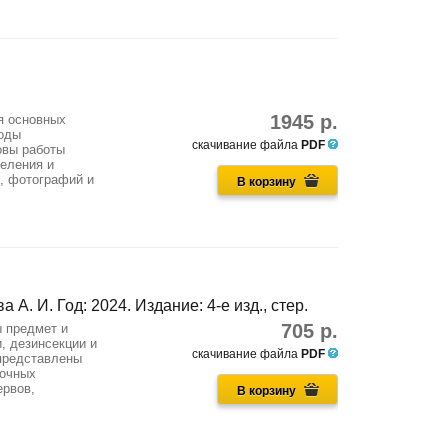
1945 р.
ия основных
тоды
скачивание файла
PDF
овы работы
еления и
, фотографий и
В корзину
а А. И. Год: 2024. Издание: 4-е изд., стер.
705 р.
ы предмет и
, дезинсекции и
скачивание файла
PDF
представлены
лочных
ервов,
В корзину