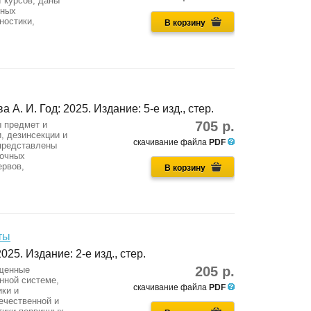
I курсов, даны
нных
ностики,
В корзину
а А. И. Год: 2025. Издание: 5-е изд., стер.
705 р.
ы предмет и
, дезинсекции и
скачивание файла
PDF
представлены
лочных
ервов,
В корзину
ты
025. Издание: 2-е изд., стер.
205 р.
ященные
нной системе,
скачивание файла
PDF
ики и
ечественной и