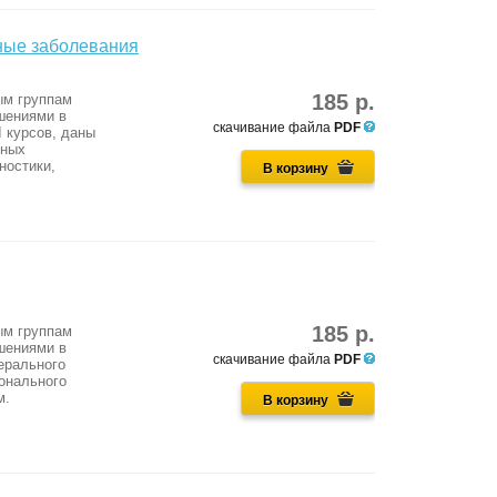
ные заболевания
185 р.
ым группам
шениями в
скачивание файла
PDF
I курсов, даны
нных
ностики,
В корзину
185 р.
ым группам
шениями в
скачивание файла
PDF
ерального
онального
м.
В корзину