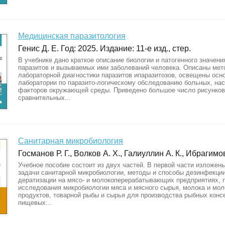
Медицинская паразитология
Генис Д. Е. Год: 2025. Издание: 11-е изд., стер.
В учебнике дано краткое описание биологии и патогенного значен
паразитов и вызываемых ими заболеваний человека. Описаны ме
лабораторной диагностики паразитов ипаразитозов, освещены осн
лаборатории по паразито-логическому обследованию больных, нас
факторов окружающей среды. Приведено большое число рисунков
сравнительных...
Санитарная микробиология
Госманов Р. Г., Волков А. Х., Галиуллин А. К., Ибрагимов
Учебное пособие состоит из двух частей. В первой части изложен
задачи санитарной микробиологии, методы и способы дезинфекции
дератизации на мясо- и молокоперерабатывающих предприятиях, 
исследования микробиологии мяса и мясного сырья, молока и мо
продуктов, товарной рыбы и сырья для производства рыбных конс
пищевых...