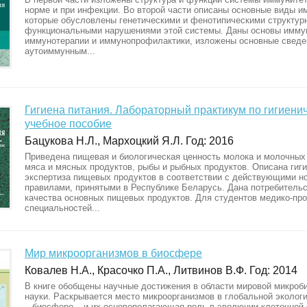
норме и при инфекции. Во второй части описаны основные виды и
которые обусловлены генетическими и фенотипическими структур
функциональными нарушениями этой системы. Даны основы иммун
иммунотерапии и иммунопрофилактики, изложены основные сведе
аутоиммунным...
Гигиена питания. Лабораторный практикум по гигиени
учебное пособие
Бацукова Н.Л., Мархоцкий Я.Л. Год: 2016
Приведена пищевая и биологическая ценность молока и молочных
мяса и мясных продуктов, рыбы и рыбных продуктов. Описана гиг
экспертиза пищевых продуктов в соответствии с действующими н
правилами, принятыми в Республике Беларусь. Дана потребительс
качества основных пищевых продуктов. Для студентов медико-пр
специальностей...
Мир микроорганизмов в биосфере
Ковалев Н.А., Красочко П.А., Литвинов В.Ф. Год: 2014
В книге обобщены научные достижения в области мировой микроб
науки. Раскрывается место микроорганизмов в глобальной эколог
– биосфере – и их основополагающая роль в эволюции клеточной