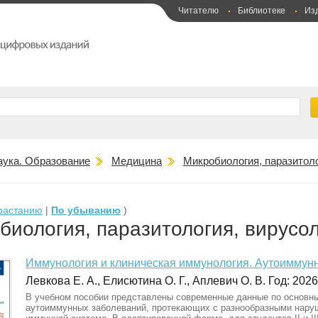
Читателю
Библиотеке
Из
аука. Образование
Медицина
Микробиология, паразитоло
растанию
|
По убыванию
)
биология, паразитология, вирусо
Иммунология и клиническая иммунология. Аутоиммун
Левкова Е. А., Елисютина О. Г., Аплевич О. В. Год: 2026.
В учебном пособии представлены современные данные по основн
аутоиммунных заболеваний, протекающих с разнообразными нару