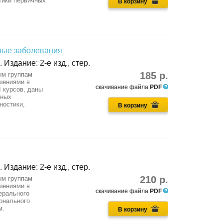
тики первичных
В корзину
ные заболевания
 Издание: 2-е изд., стер.
185 р.
ым группам
шениями в
скачивание файла
PDF
I курсов, даны
нных
ностики,
В корзину
 Издание: 2-е изд., стер.
210 р.
ым группам
шениями в
скачивание файла
PDF
ерального
онального
м.
В корзину