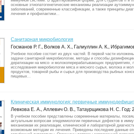
иммунной системе. В адаптированной форме, для студентов II и II
основные этиопатогенетические механизмы реализации аутоимму
заболеваний, современные классификации, а также принципы диаг
лечения и профилактики...
Санитарная микробиология
Госманов Р. Г., Волков А. Х., Галиуллин А. К., Ибрагимов
Учебное пособие состоит из двух частей. В первой части изложен
задачи санитарной микробиологии, методы и способы дезинфекции
дератизации на мясо- и молокоперерабатывающих предприятиях, 
исследования микробиологии мяса и мясного сырья, молока и мо
продуктов, товарной рыбы и сырья для производства рыбных конс
пищевых...
Клиническая иммунология: первичные иммунодефици
Левкова Е. А., Аплевич О. В., Татаурщикова Н. С. Год: 2
В учебном пособии представлены современные материалы, посв
актуальным вопросам эпидемиологии первичных дефектов в имму
механизмам их реализации, клинической и лабораторной диагност
возможным методам их лечения. Приведены последние данные от