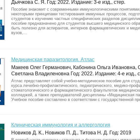
Дьячкова С. Я. Год: 2022. Издание: 3-е изд., стер.
Пособие знакомит с современными иммунологическими понятиями
некоторыми принципами тестирования иммунных процессов, подго
студентов к изучению частных специфических разделов дисципли
пособие предназначено для студентов высшего медицинского обр
быть полезно для аспирантов, интернов фармацевтических и меди
вузов,...
Медицинская паразитология. Атлас
Макеев Олег Германович, Кабонина Ольга Ивановна, 
Светлана Владиленовна Год: 2022. Издание: 4-е изд., с
Атлас представляет собой учебно-методическое пособие для студ
курса лечебно-профилактического, педиатрического, медико-проф
стоматологического и фармацевтического факультетов медицински
колледжей, а также преподавателей дисциплины «Медицинская па
Учебное пособие составлено в соответствии с государственной пр
Клиническая иммунология и аллергология
Новиков Д. К., Новиков П. Д., Титова Н. Д. Год: 2019
В первой части изложены структура и функции системы иммунитет