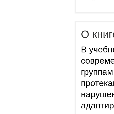
О книг
В учебн
совреме
группам
протека
нарушен
адаптир