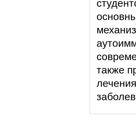
студенто
основны
механи
аутоимм
совреме
также п
лечения
заболев