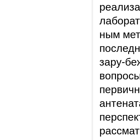
реализа
лаборат
ным мет
последн
зару-бе
вопросы
первич
антенат
перспек
рассмат