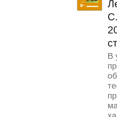
Л
С
2
с
В 
пр
о
те
пр
ма
ха