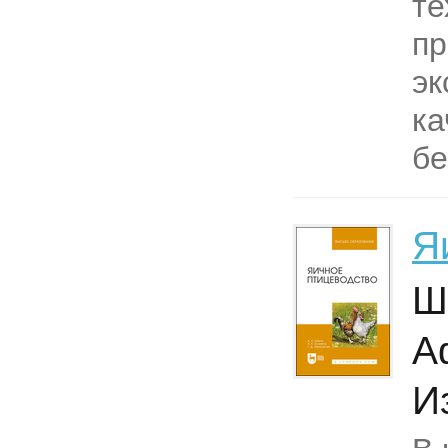
те
пр
эк
ка
бе
Я
Ш
А
И