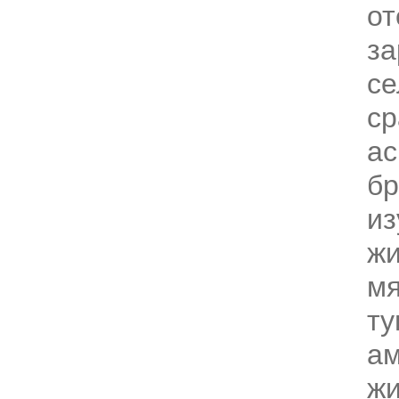
от
за
се
ср
ас
бр
из
жи
мя
ту
ам
жи