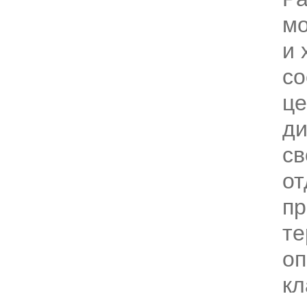
мо
и 
со
це
ди
св
от
пр
те
оп
кл