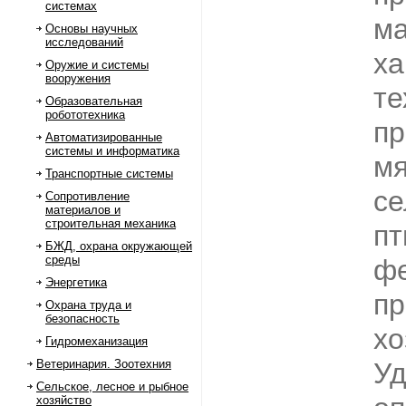
системах
ма
Основы научных
исследований
ха
Оружие и системы
вооружения
те
Образовательная
робототехника
пр
Автоматизированные
системы и информатика
м
Транспортные системы
се
Сопротивление
материалов и
строительная механика
пт
БЖД, охрана окружающей
среды
фе
Энергетика
пр
Охрана труда и
безопасность
хо
Гидромеханизация
Ветеринария. Зоотехния
Уд
Сельское, лесное и рыбное
хозяйство