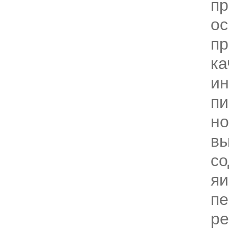
пр
ос
пр
ка
ин
пи
но
в
с
яи
пе
ре