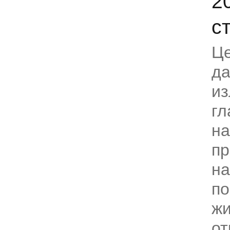
2
с
Це
да
и
гл
на
п
на
по
жи
от