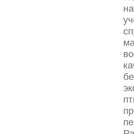
на
уч
сп
ма
во
ка
бе
эк
пт
пр
пе
Р