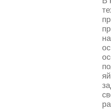
В 
те
пр
пр
н
ос
ос
по
яй
з
св
ра