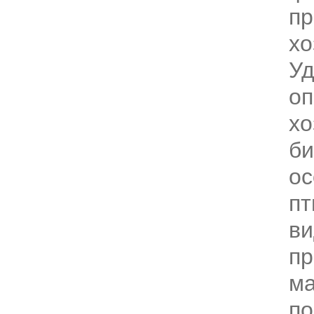
пр
хо
Уд
о
хо
би
ос
пт
ви
пр
ма
по