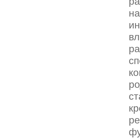
р
н
и
вл
ра
сп
ко
ро
ст
кр
ре
фу