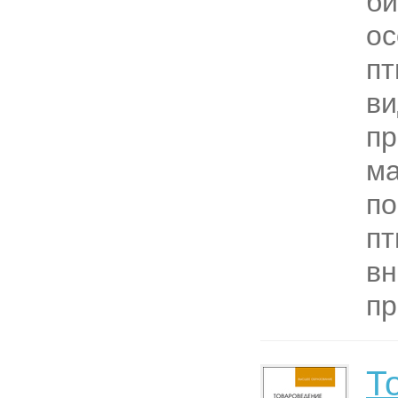
би
ос
пт
ви
пр
ма
по
пт
вн
пр
Т