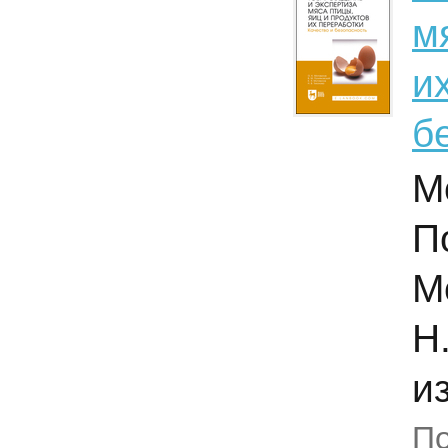
м
и
б
М
П
М
Н
из
По