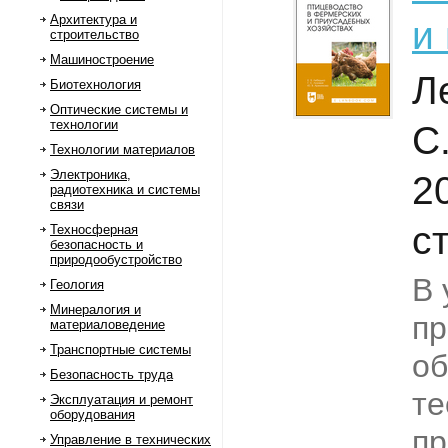
Архитектура и
и
строительство
Машиностроение
Л
Биотехнология
Оптические системы и
технологии
С
Технологии материалов
Электроника,
2
радиотехника и системы
связи
с
Техносферная
безопасность и
природообустройство
В 
Геология
Минералогия и
пр
материаловедение
Транспортные системы
о
Безопасность труда
те
Эксплуатация и ремонт
оборудования
пр
Управление в технических