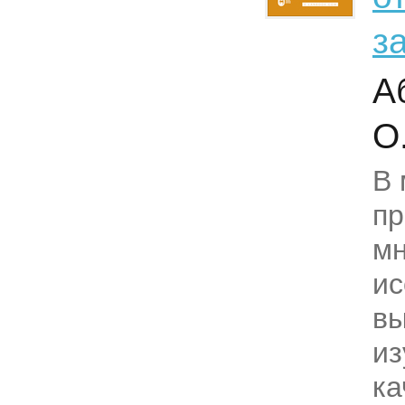
з
А
О
В 
пр
мн
ис
в
из
ка