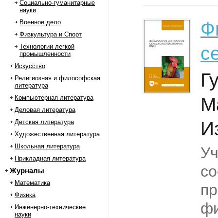
Социально-гуманитарные
науки
Военное дело
Ф
Физкультура и Спорт
Технологии легкой
с
промышленности
Искусство
Гу
Религиозная и философская
литература
Компьютерная литература
М
Деловая литература
Детская литература
И
Художественная литература
Школьная литература
Уч
Прикладная литература
со
Журналы
Математика
пр
Физика
фи
Инженерно-технические
науки