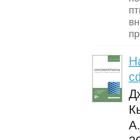
пт
вн
пр
Н
с
Д
К
А