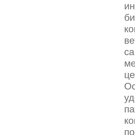
ин
би
ко
ве
с
ме
це
Ос
уд
па
ко
п