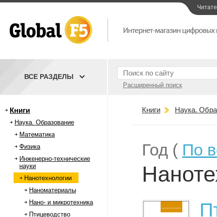
Читат
ВСЕ РАЗДЕЛЫ
Расширенный поиск
Книги
Наука. Обра
Книги
Наука. Образование
Математика
Год (
По 
Физика
Инженерно-технические
Наноте
науки
Нанотехнологии
Наноматериалы
Нано- и микротехника
П
Птицеводство