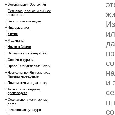
эт
Ветеринария. Зоотехния
Сельское, лесное и рыбное
жи
хозяйство
Биологические науки
Из
Информатика
ил
Химия
Медицина
да
Науки о Земле
пр
Экономика и менеджмент
Сервис и туризм
с
Право. Юридические науки
на
Языкознание. Лингвистика.
Литературоведение
и 
Психология и педагогика
Технологии пищевых
се
производств
Социально-гуманитарные
пт
науки
со
Физическая культура