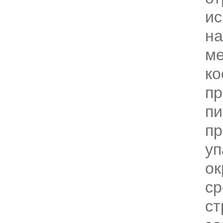
ис
на
ме
ко
пр
п
пр
уп
о
ср
ст