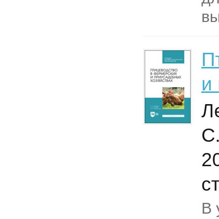
вы
П
и
Л
С
2
с
В 