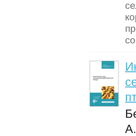
се
ко
п
со
И
с
п
Б
А.