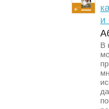
к
и
А
В 
м
пр
мн
ис
да
по