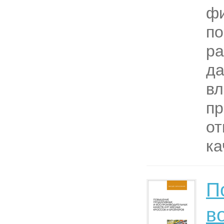
фи
по
ра
да
в
пр
от
ка
П
в