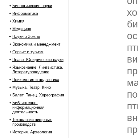
о
Биологические науки
хо
Информатика
би
Химия
Медицина
ос
Науки о Земле
Экономика и менеджмент
пт
Сервис и туризм
ви
Право. Юридические науки
Языкознание. Лингвистика.
пр
Литературоведение
ма
Психология и педагогика
Музыка. Театр. Кино
по
Балет. Танец. Хореография
Библиотечно-
пт
информационная
деятельность
вн
Технологии пищевых
производств
пр
История. Археология