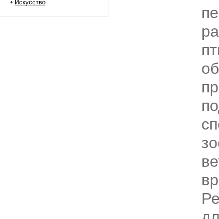
Искусство
пе
ра
пт
об
п
по
сп
зо
ве
вр
Ре
дл