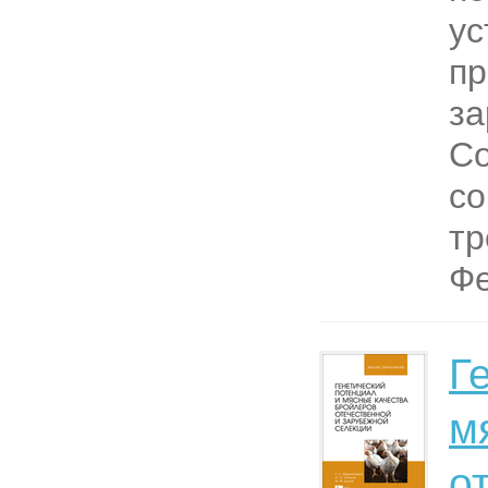
ус
пр
з
Со
с
тр
Фе
Г
м
о