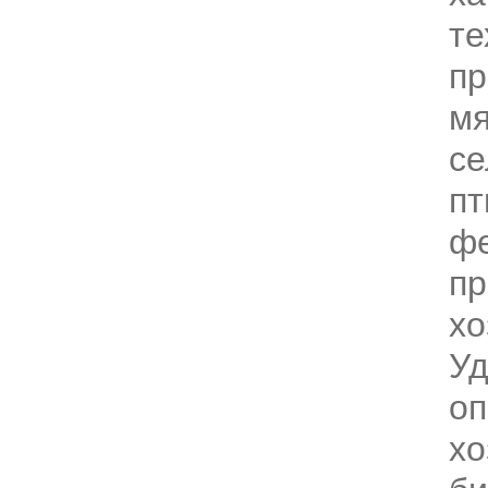
те
пр
м
се
пт
фе
пр
хо
Уд
о
хо