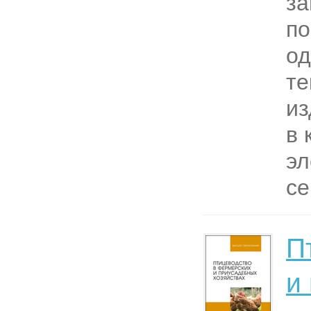
з
по
од
те
из
в 
эл
се
П
и