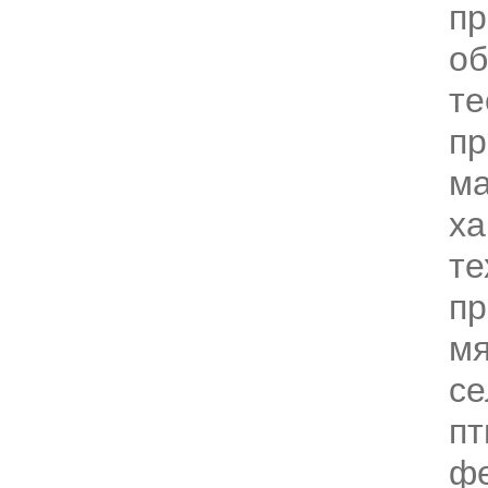
пр
о
те
пр
ма
ха
те
пр
м
се
пт
фе