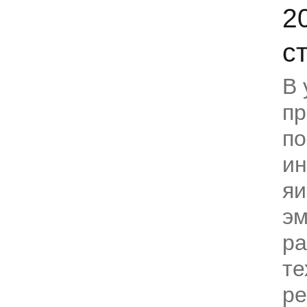
2
с
В 
пр
по
ин
яи
эм
ра
те
р