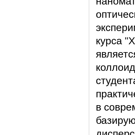
наномат
оптичес
экспери
курса "
являетс
коллоид
студент
практич
в совре
базирую
дисперс