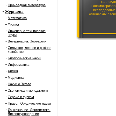
коллоид
Прикладная литература
наноматериало
исследование
Журналы
оптических свой
Математика
Физика
Инженерно-технические
науки
Ветеринария. Зоотехния
Сельское, лесное и рыбное
хозяйство
Биологические науки
Информатика
Химия
Медицина
Науки о Земле
Экономика и менеджмент
Сервис и туризм
Право. Юридические науки
Языкознание. Лингвистика.
Литературоведение