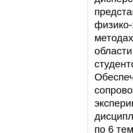
предста
физико-
методах
области
студент
Обеспеч
сопрово
экспери
дисципл
по 6 те