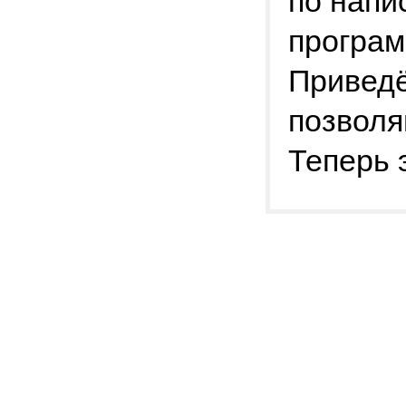
по напи
програм
Приведё
позволя
Теперь 