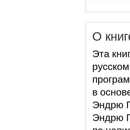
О книг
Эта кни
русском
програм
в основ
Эндрю П
Эндрю П