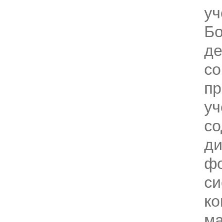
уч
Бо
де
со
пр
уч
с
д
фо
си
ко
ма