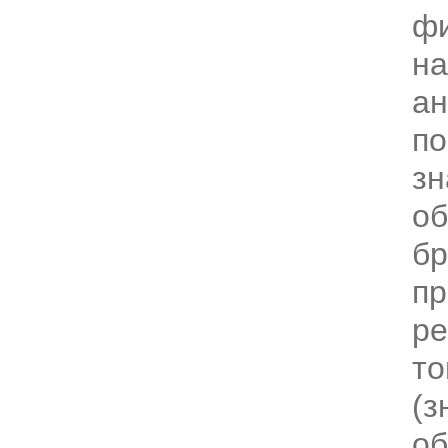
ф
на
ан
по
зн
об
бр
пр
ре
то
(з
об