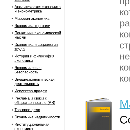
пр
Аналитическая экономика
ко
и эконометрика
Мировая экономика
ра
Экономика торговли
ко
Памятники экономической
мысли
ст
Экономика и социология
труда
не
История и философия
экономики
ко
Экономическая
безопасность
ко
Внешнеэкономическая
деятельность
Искусство продаж
Реклама и связи с
М
общественностью (PR)
Торговое дело
С
Экономика недвижимости
Институциональная
экономика