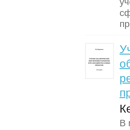
уч
с
пр
У
о
р
п
К
В 