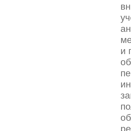
вн
уч
ан
ме
и 
об
пе
и
за
по
об
ре