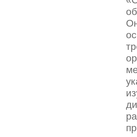
«С
об
Он
о
тр
ор
ме
ук
из
ди
ра
пр