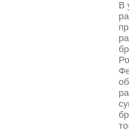
В 
ра
п
ра
бр
Ро
Фе
об
ра
су
бр
то