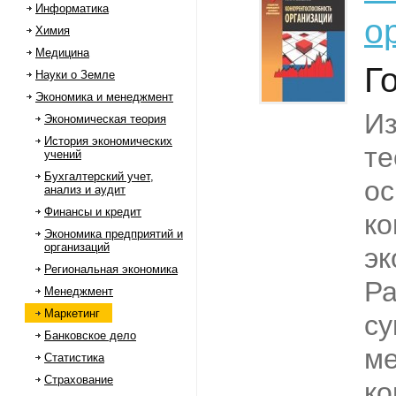
Информатика
о
Химия
Медицина
Г
Науки о Земле
Экономика и менеджмент
Из
Экономическая теория
История экономических
те
учений
Бухгалтерский учет,
о
анализ и аудит
Финансы и кредит
ко
Экономика предприятий и
организаций
эк
Региональная экономика
Р
Менеджмент
Маркетинг
су
Банковское дело
ме
Статистика
Страхование
ко