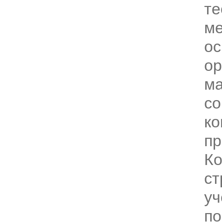
те
ме
о
ор
ма
с
ко
пр
Ко
ст
уч
по