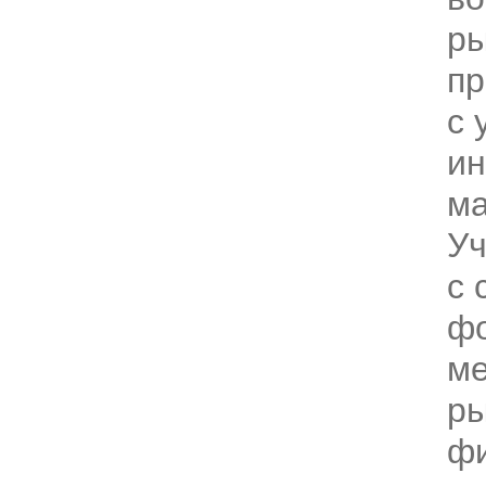
ры
пр
с 
ин
ма
Уч
с 
ф
м
ры
фи