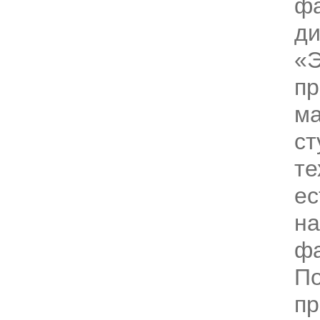
фа
д
«
пр
ма
ст
те
ес
на
фа
По
пр