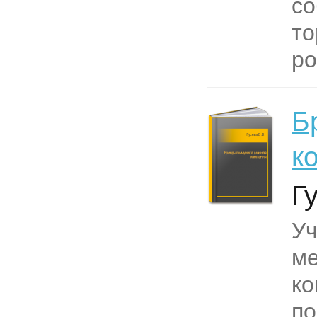
со
то
ро
Б
к
Г
Уч
ме
ко
по