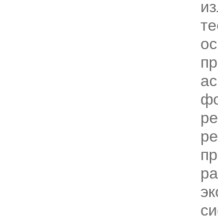
и
те
ос
пр
ас
ф
ре
р
пр
ра
эк
си