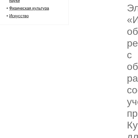
науки
Эл
Физическая культура
Искусство
«
об
ре
с
о
ра
со
уч
пр
Ку
дл