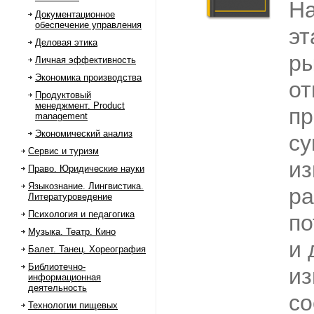
Н
Документационное
обеспечение управления
эт
Деловая этика
р
Личная эффективность
Экономика производства
о
Продуктовый
менеджмент. Product
пр
management
Экономический анализ
с
Сервис и туризм
из
Право. Юридические науки
Языкознание. Лингвистика.
ра
Литературоведение
Психология и педагогика
по
Музыка. Театр. Кино
и 
Балет. Танец. Хореография
Библиотечно-
из
информационная
деятельность
со
Технологии пищевых