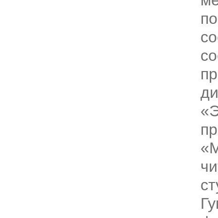
ме
по
со
со
п
ди
«
пр
«М
ч
ст
Гу