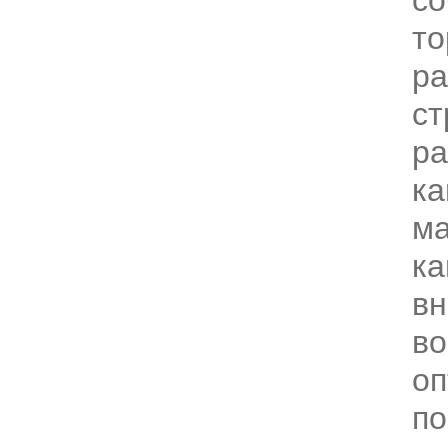
со
то
ра
ст
ра
ка
ма
ка
вн
во
оп
п