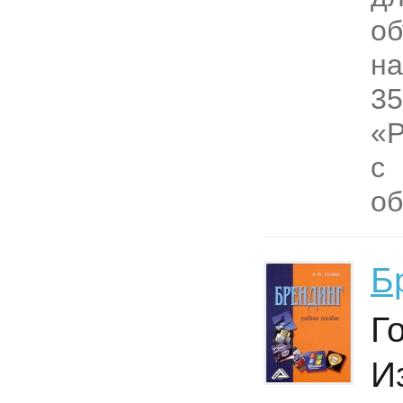
об
н
35
«Р
с
об
Б
Г
И