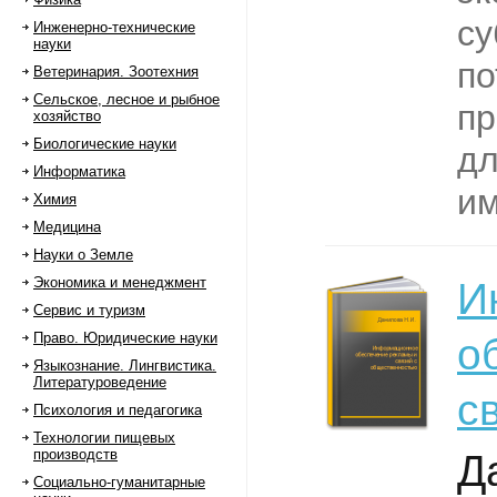
су
Инженерно-технические
науки
по
Ветеринария. Зоотехния
Сельское, лесное и рыбное
пр
хозяйство
Биологические науки
дл
Информатика
им
Химия
Медицина
Науки о Земле
Экономика и менеджмент
И
Сервис и туризм
Право. Юридические науки
о
Языкознание. Лингвистика.
Литературоведение
с
Психология и педагогика
Технологии пищевых
производств
Д
Социально-гуманитарные