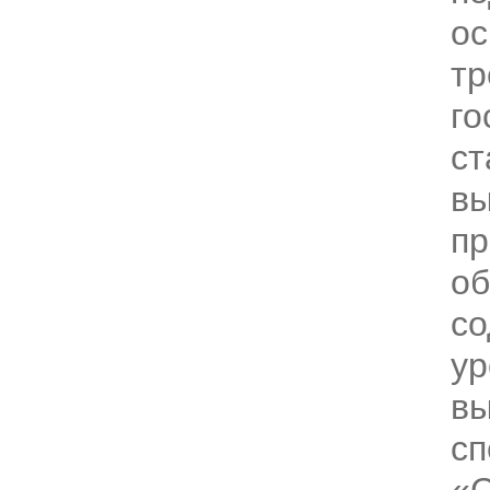
ос
тр
го
ст
в
пр
об
со
ур
вы
сп