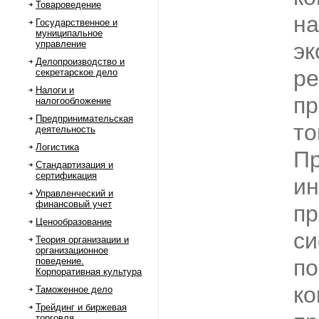
Товароведение
на
Государственное и
муниципальное
управление
эк
Делопроизводство и
ре
секретарское дело
Налоги и
пр
налогообложение
Предпринимательская
то
деятельность
Логистика
Пр
Стандартизация и
сертификация
ин
Управленческий и
финансовый учет
пр
Ценообразование
си
Теория организации и
организационное
по
поведение.
Корпоративная культура
ко
Таможенное дело
Трейдинг и биржевая
торговля