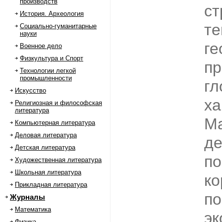
производств
ст
История. Археология
те
Социально-гуманитарные
науки
ге
Военное дело
Физкультура и Спорт
пр
Технологии легкой
промышленности
гл
Искусство
ха
Религиозная и философская
литература
Ма
Компьютерная литература
Деловая литература
де
Детская литература
по
Художественная литература
Школьная литература
ко
Прикладная литература
по
Журналы
Математика
эк
Физика