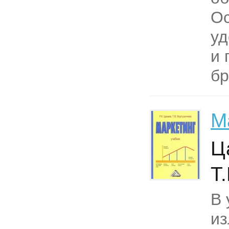
Ос
уд
и 
бр
М
Ц
Т.
В 
и