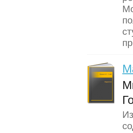
Мо
по
ст
пр
М
М
Г
И
с