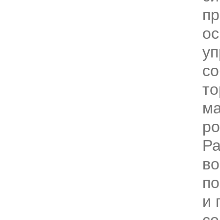
пр
ос
уп
с
то
м
ро
Р
во
по
и 