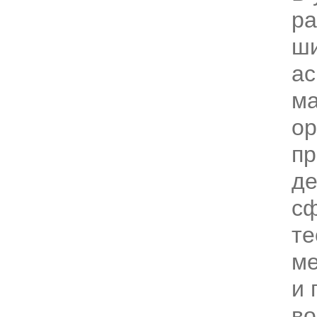
ра
ши
ас
ма
ор
пр
де
с
те
ме
и 
в