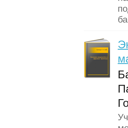
по
ба
Э
м
Б
П
Г
Уч