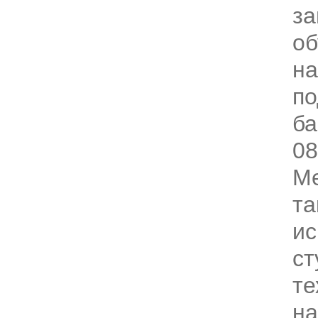
за
об
н
по
ба
08
Ме
та
ис
ст
те
на