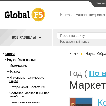
Читат
ВСЕ РАЗДЕЛЫ
Расширенный поиск
Книги
Наука. Обра
Книги
Наука. Образование
Математика
Год (
По 
Физика
Инженерно-технические
Маркет
науки
Ветеринария. Зоотехния
Сельское, лесное и рыбное
хозяйство
К
Биологические науки