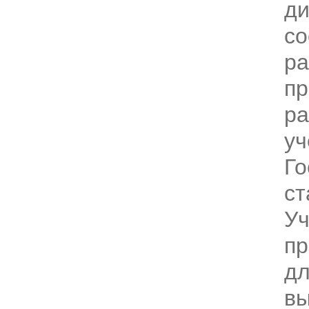
ди
со
ра
пр
ра
уч
Го
ст
Уч
пр
дл
вы