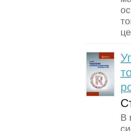
о
то
це
У
т
р
С
В 
си