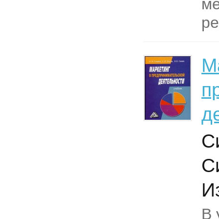
ме
ре
М
п
д
С
С
И
В 