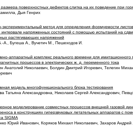
 размера поверхностных дефектов слитка на их поведение при гор
Камилла, Дыя Генрих
о-экспериментальный метод для определения формуемости листов
 интервале напряженных состояний с помощью испытаний на сдви
ных растягивающих напряжений
.-А., Бугеша А., Вучетич М., Пешеходов И.
мно-аппаратный комплекс реального времени для имитационного
агнитных процессов в электрических ж. д. переменного тока
ин Анатолий Николаевич, Болдин Дмитрий Игоревич, Телегин Михаи
оревич
мная модель многофункционального блока тестирования
ва Татьяна Александровна, Николаев Сергей Александрович, Певц
ерное моделирование совместных процессов внешней газовой дин
реноса в конструкциях гиперзвуковых летательных аппаратов с п
са SIGMA
нко Юрий Иванович, Коряков Михаил Николаевич, Захаров Андрей