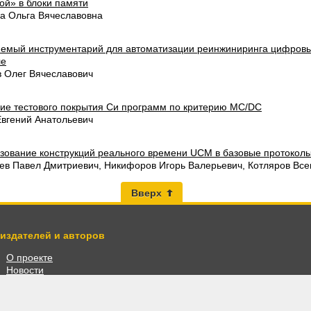
ой» в блоки памяти
а Ольга Вячеславовна
емый инструментарий для автоматизации реинжиниринга цифровы
ле
 Олег Вячеславович
ие тестового покрытия Си программ по критерию MC/DC
Евгений Анатольевич
зование конструкций реального времени UCM в базовые протокол
ев Павел Дмитриевич, Никифоров Игорь Валерьевич, Котляров Все
Вверх
 издателей и авторов
О проекте
Новости
Разместить книги
Личный кабинет