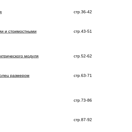
я
стр.36-42
ми и стоимостными
стр.43-51
ктрического модуля
стр.52-62
колец размером
стр.63-71
стр.73-86
стр.87-92