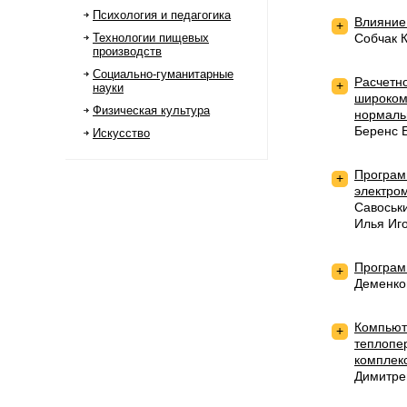
Психология и педагогика
Влияние
+
Технологии пищевых
Собчак 
производств
Социально-гуманитарные
Расчетн
+
науки
широком
Физическая культура
нормаль
Беренс Б
Искусство
Програм
+
электром
Савоськ
Илья Иг
Програм
+
Деменко
Компьют
+
теплопе
комплек
Димитре