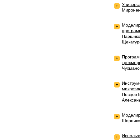
Универс
+
Миронен
Моделир
+
програм
Паршико
Щекатур
Программ
+
трехмерн
Чухмано
Инструм
+
микроэл
Певцов 
Алексан
Моделир
+
Шорнико
Использ
+