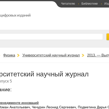
Читателю
Библиотеке
Из
Физика
Университетский научный журнал
2013. — Вып
рситетский научный журнал
пуск 5
ание:
менеджменте инноваций
Роман Анатольевич, Чечурин Леонид Сергеевич, Подметина Дарья 