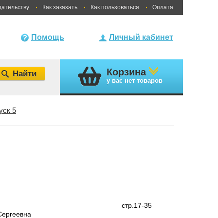
дательству
Как заказать
Как пользоваться
Оплата
Помощь
Личный кабинет
Корзина
у вас
нет товаров
уск 5
стр.17-35
Сергеевна