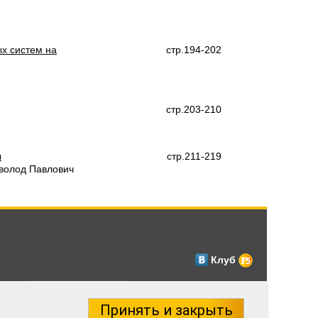
х систем на
стр.194-202
стр.203-210
ы
стр.211-219
волод Павлович
Клуб
Принять и закрыть