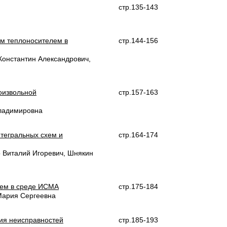
стр.135-143
им теплоносителем в
стр.144-156
Константин Александрович,
оизвольной
стр.157-163
Владимировна
тегральных схем и
стр.164-174
о Виталий Игоревич, Шнякин
ием в среде ИСМА
стр.175-184
Мария Сергеевна
ия неисправностей
стр.185-193