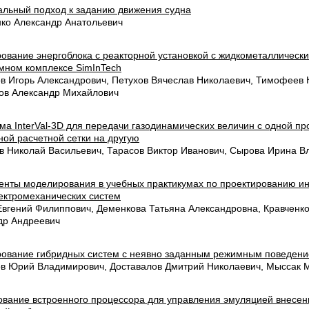
альный подход к заданию движения судна
ко Александр Анатольевич
ование энергоблока с реакторной установкой с жидкометаллическ
мном комплексе SimInTech
в Игорь Александрович, Петухов Вячеслав Николаевич, Тимофеев 
ов Александр Михайлович
а InterVal-3D для передачи газодинамических величин с одной пр
ой расчетной сетки на другую
в Николай Васильевич, Тарасов Виктор Иванович, Сырова Ирина 
енты моделирования в учебных практикумах по проектированию ин
ектромеханических систем
Евгений Филиппович, Деменкова Татьяна Александровна, Кравченк
др Андреевич
ование гибридных систем с неявно заданным режимным поведен
в Юрий Владимирович, Доставалов Дмитрий Николаевич, Мыссак 
ование встроенного процессора для управления эмуляцией внесен