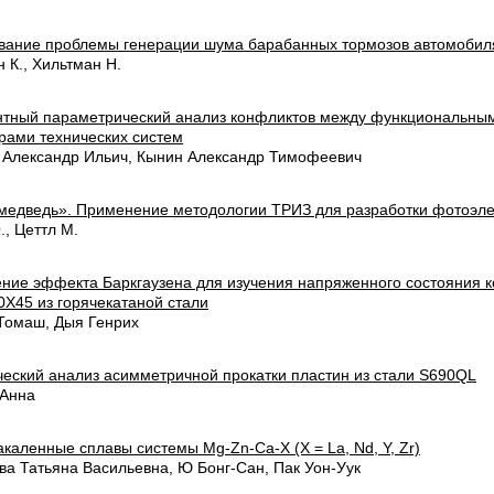
вание проблемы генерации шума барабанных тормозов автомобил
 К., Хильтман Н.
нтный параметрический анализ конфликтов между функциональны
рами технических систем
 Александр Ильич, Кынин Александр Тимофеевич
медведь». Применение методологии ТРИЗ для разработки фотоэле
, Цеттл М.
ние эффекта Баркгаузена для изучения напряженного состояния 
0X45 из горячекатаной стали
 Томаш, Дыя Генрих
ческий анализ асимметричной прокатки пластин из стали S690QL
 Анна
каленные сплавы системы Mg-Zn-Ca-X (X = La, Nd, Y, Zr)
ва Татьяна Васильевна, Ю Бонг-Сан, Пак Уон-Уук