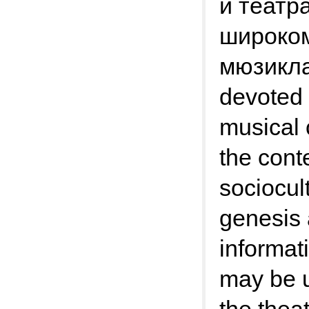
и театр
широком
мюзикла.
devoted 
musical 
the conte
sociocult
genesis 
informat
may be u