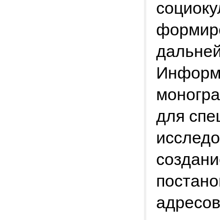
социоку
формиро
дальне
Информ
моногра
для спе
исследо
создани
постано
адресо