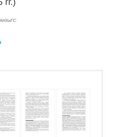
гг.)
РАНХиГС