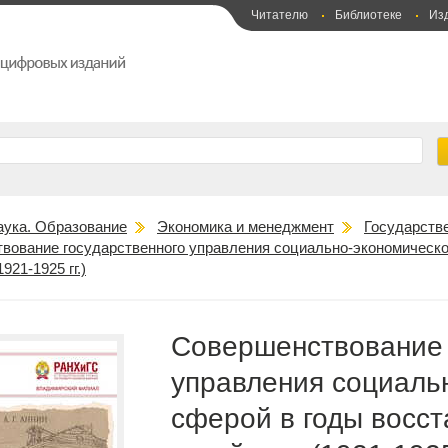
Читателю
Библиотеке
Из
аука. Образование
Экономика и менеджмент
Государств
вование государственного управления социально-экономическо
921-1925 гг.)
Совершенствование 
управления социаль
сферой в годы восст