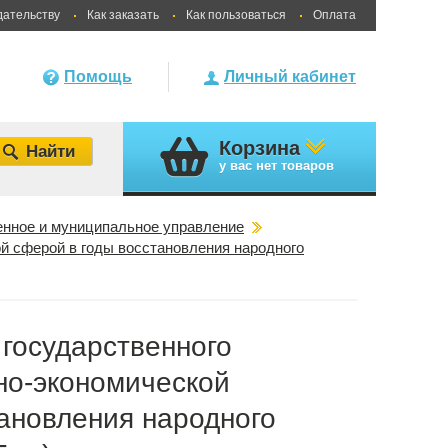
дательству
Как заказать
Как пользоваться
Оплата
Помощь
Личный кабинет
Корзина
у вас
нет товаров
енное и муниципальное управление
й сферой в годы восстановления народного
государственного
но-экономической
ановления народного