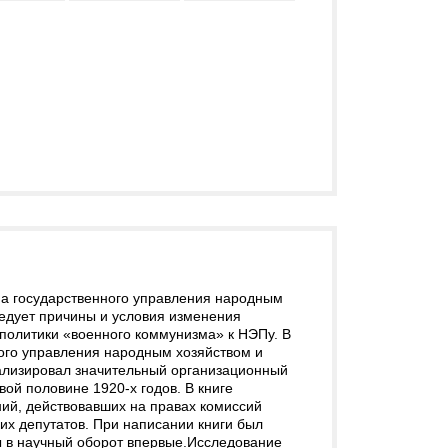
 государственного управления народным
ледует причины и условия изменения
политики «военного коммунизма» к НЭПу. В
ого управления народным хозяйством и
ализировал значительный организационный
ой половине 1920-х годов. В книге
ий, действовавших на правах комиссий
их депутатов. При написании книги был
ны в научный оборот впервые.Исследование