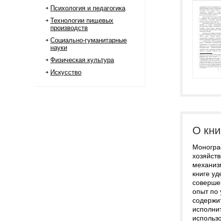
Психология и педагогика
Технологии пищевых
производств
Социально-гуманитарные
науки
Физическая культура
Искусство
О кни
Моногра
хозяйст
механиз
книге у
соверше
опыт по 
содержи
исполнит
использо