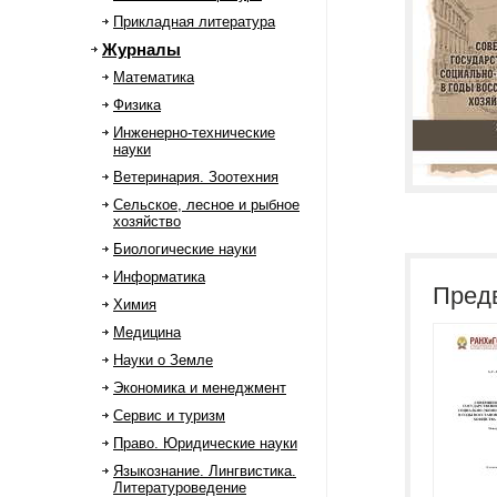
Прикладная литература
Журналы
Математика
Физика
Инженерно-технические
науки
Ветеринария. Зоотехния
Сельское, лесное и рыбное
хозяйство
Биологические науки
Информатика
Пред
Химия
Медицина
Науки о Земле
Экономика и менеджмент
Сервис и туризм
Право. Юридические науки
Языкознание. Лингвистика.
Литературоведение