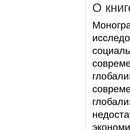
О книг
Моногр
исследо
социаль
совреме
глобали
совреме
глобали
недоста
экономи