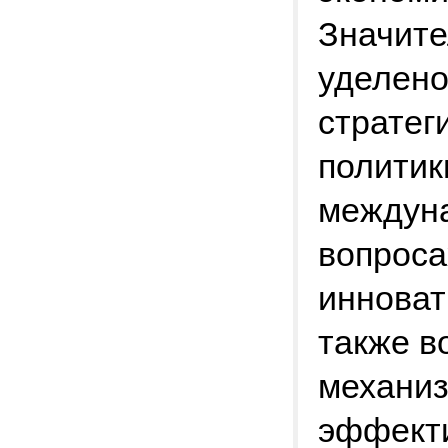
Значите
уделено
стратег
политик
междуна
вопроса
инноват
также в
механиз
эффекти