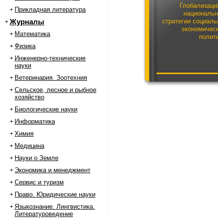
Глобализаци
Прикладная литература
националь
Журналы
стратегии социаль
экономичес
Математика
полит
Физика
Инженерно-технические
науки
Ветеринария. Зоотехния
Сельское, лесное и рыбное
хозяйство
Биологические науки
Информатика
Химия
Медицина
Науки о Земле
Экономика и менеджмент
Сервис и туризм
Право. Юридические науки
Языкознание. Лингвистика.
Литературоведение