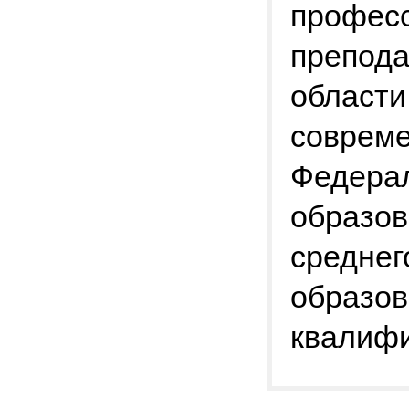
професс
препода
области
соврем
Федерал
образов
среднег
образо
квалиф