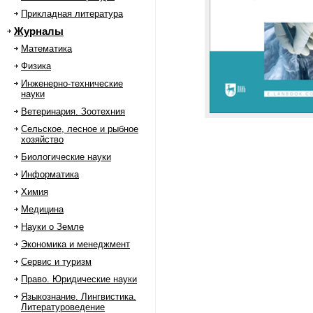
Прикладная литература
Журналы
Математика
Физика
Инженерно-технические
науки
Ветеринария. Зоотехния
Сельское, лесное и рыбное
хозяйство
Биологические науки
Информатика
Химия
Медицина
Науки о Земле
Экономика и менеджмент
Сервис и туризм
Право. Юридические науки
Языкознание. Лингвистика.
Литературоведение