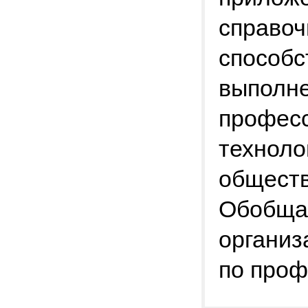
справоч
способ
выполн
професс
техноло
обществ
Обобщаю
организ
по проф