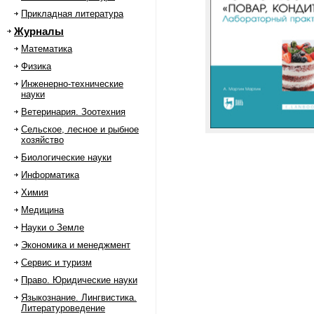
Прикладная литература
Журналы
Математика
Физика
Инженерно-технические
науки
Ветеринария. Зоотехния
Сельское, лесное и рыбное
хозяйство
Биологические науки
Информатика
Химия
Медицина
Науки о Земле
Экономика и менеджмент
Сервис и туризм
Право. Юридические науки
Языкознание. Лингвистика.
Литературоведение