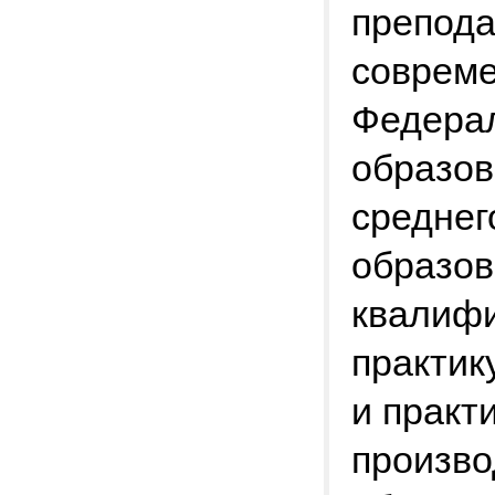
препода
соврем
Федерал
образов
среднег
образо
квалифи
практик
и практ
произво