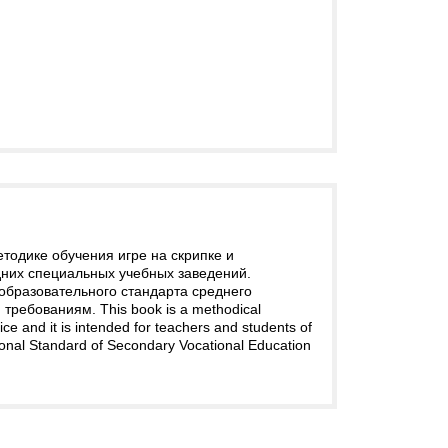
тодике обучения игре на скрипке и
едних специальных учебных заведений.
образовательного стандарта среднего
ебованиям. This book is a methodical
ce and it is intended for teachers and students of
ional Standard of Secondary Vocational Education