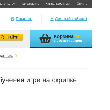
дательству
Как заказать
Как пользоваться
Оплата
Помощь
Личный кабинет
Корзина
у вас
нет товаров
агогика
учения игре на скрипке