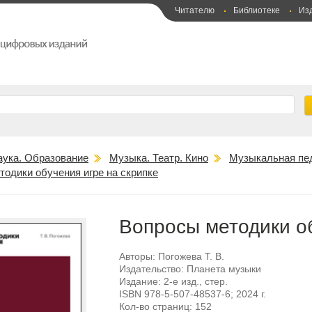
Читателю
Библиотеке
Из
аука. Образование
Музыка. Театр. Кино
Музыкальная пед
тодики обучения игре на скрипке
Вопросы методики об
Авторы:
Погожева Т. В.
Издательство:
Планета музыки
Издание:
2-е изд., стер.
ISBN
978-5-507-48537-6
; 2024 г.
Кол-во страниц:
152