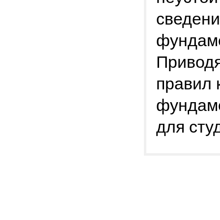
сведени
фундаме
Приводя
правил 
фундаме
для сту