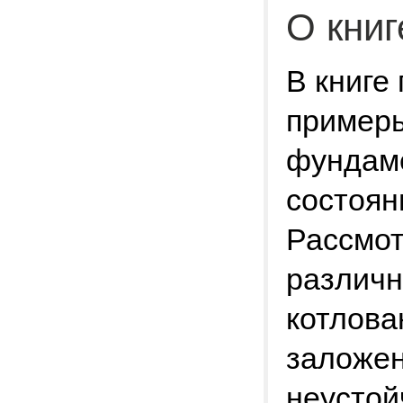
О книг
В книге
примеры
фундам
состоян
Рассмо
различн
котлова
заложен
неустой