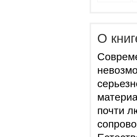
О книг
Соврем
невозмо
серьезн
материа
почти л
сопрово