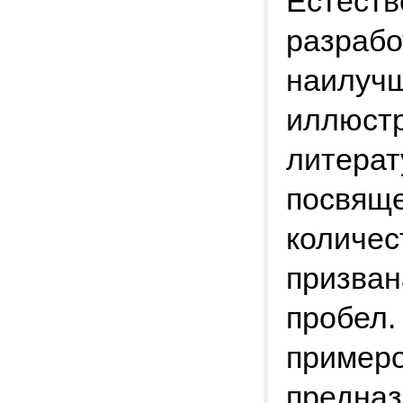
Естеств
разрабо
наилучш
иллюстр
литерат
посвяще
количес
призван
пробел.
примеро
предназ