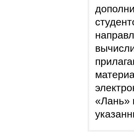
дополни
студент
направ
вычисли
прилага
материа
электро
«Лань» 
указанн