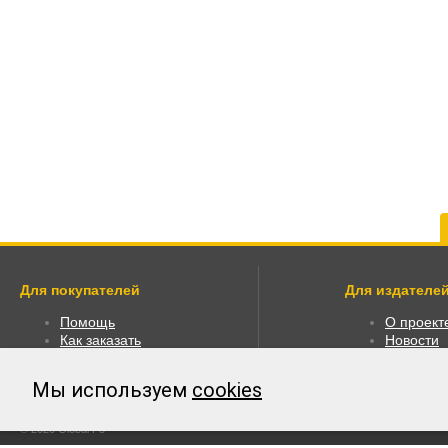
Для покупателей
Для издателей
Помощь
О проект
Как заказать
Новости
Как пользоваться
Размести
Правовая информация
Личный к
Мы используем
cookies
Оплата
© 2026 Global F5