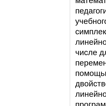
математ
педагог
учебног
симплек
линейно
числе д
перемен
помощь
двойств
линейно
програм