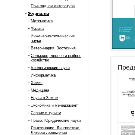
Прикладная литература
Журналы
Математика
Физика
Инженерно-технические
науки
Ветеринария. Зоотехния
Сельское, лесное и рыбное
хозяйство
Пред
Биологические науки
Информатика
Химия
Медицина
Науки о Земле
Экономика и менеджмент
Сервис и туризм
Право. Юридические науки
Языкознание. Лингвистика.
Литературоведение