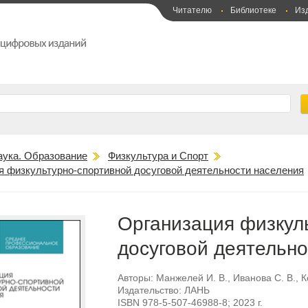
Читателю
Библиотеке
Из
аука. Образование
Физкультура и Спорт
я физкультурно-спортивной досуговой деятельности населения
Организация физкул
досуговой деятельно
Авторы:
Манжелей И. В.
,
Иванова С. В.
,
К
Издательство:
ЛАНЬ
ISBN
978-5-507-46988-8
; 2023 г.