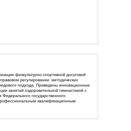
изации физкультурно-спортивной досуговой
 правовом регулировании, методических
средового подхода. Приведены инновационные
ции занятий оздоровительной гимнастикой с
м Федерального государственного
и профессиональным квалификационным