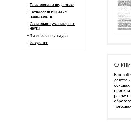
Психология и педагогика
Технологии пищевых
производств
Социально-гуманитарные
науки
Физическая культура
Искусство
О кни
В пособ
деятель
основах
проекты
различн
образов
требова