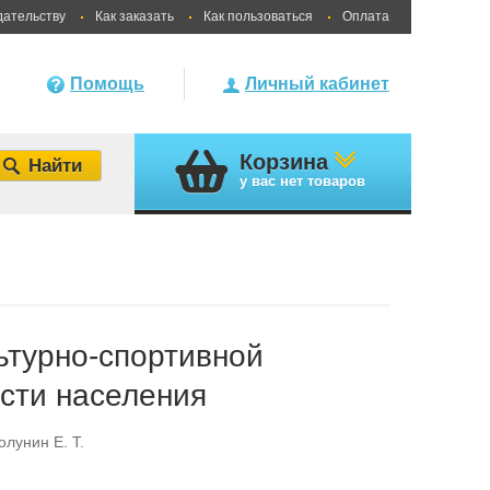
дательству
Как заказать
Как пользоваться
Оплата
Помощь
Личный кабинет
Корзина
у вас
нет товаров
ьтурно-спортивной
сти населения
олунин Е. Т.