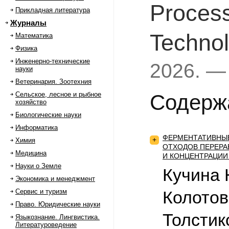
Process
Прикладная литература
Журналы
Techno
Математика
Физика
Инженерно-технические
2026. —
науки
Ветеринария. Зоотехния
Сельское, лесное и рыбное
Содерж
хозяйство
Биологические науки
Информатика
ФЕРМЕНТАТИВНЫЕ
+
Химия
ОТХОДОВ ПЕРЕРА
Медицина
И КОНЦЕНТРАЦИИ
Науки о Земле
Кучина 
Экономика и менеджмент
Сервис и туризм
Колотов
Право. Юридические науки
Толстик
Языкознание. Лингвистика.
Литературоведение