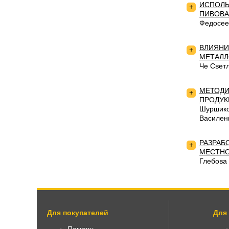
ИСПОЛЬ
+
ПИВОВА
Федосее
ВЛИЯНИ
+
МЕТАЛЛ
Че Свет
МЕТОДИ
+
ПРОДУК
Шуршико
Василен
РАЗРАБ
+
МЕСТН
Глебова
Для покупателей
Для