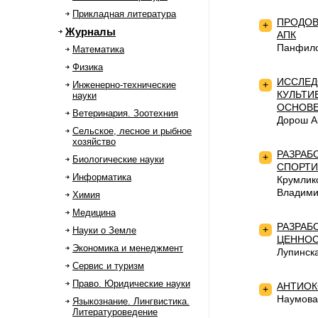
Прикладная литература
ПРОДОВ
+
Журналы
АПК
Панфило
Математика
Физика
ИССЛЕД
+
Инженерно-технические
КУЛЬТИ
науки
ОСНОВ
Ветеринария. Зоотехния
Дорош А
Сельское, лесное и рыбное
хозяйство
РАЗРАБ
+
Биологические науки
СПОРТИ
Информатика
Крумлик
Владими
Химия
Медицина
РАЗРАБ
+
Науки о Земле
ЦЕННОС
Экономика и менеджмент
Лупинск
Сервис и туризм
Право. Юридические науки
АНТИОК
+
Наумова
Языкознание. Лингвистика.
Литературоведение