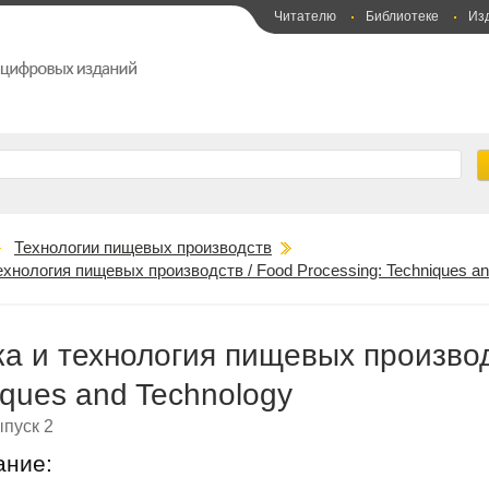
Читателю
Библиотеке
Из
Технологии пищевых производств
ехнология пищевых производств / Food Processing: Techniques an
ка и технология пищевых производ
iques and Technology
пуск 2
ание: