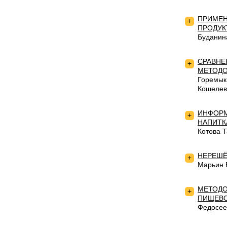
ПРИМЕН
+
ПРОДУК
Буданин
СРАВНЕ
+
МЕТОДО
Горемык
Кошелев
ИНФОРМ
+
НАПИТК
Котова 
НЕРЕШЁ
+
Марьин 
МЕТОДО
+
ПИЩЕВО
Федосее