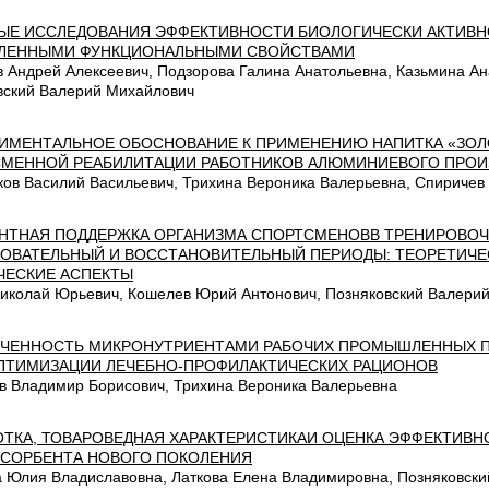
ЫЕ ИССЛЕДОВАНИЯ ЭФФЕКТИВНОСТИ БИОЛОГИЧЕСКИ АКТИВН
ЛЕННЫМИ ФУНКЦИОНАЛЬНЫМИ СВОЙСТВАМИ
в Андрей Алексеевич, Подзорова Галина Анатольевна, Казьмина А
вский Валерий Михайлович
ИМЕНТАЛЬНОЕ ОБОСНОВАНИЕ К ПРИМЕНЕНИЮ НАПИТКА «ЗОЛ
МЕННОЙ РЕАБИЛИТАЦИИ РАБОТНИКОВ АЛЮМИНИЕВОГО ПРОИ
ков Василий Васильевич, Трихина Вероника Валерьевна, Спиричев
НТНАЯ ПОДДЕРЖКА ОРГАНИЗМА СПОРТСМЕНОВВ ТРЕНИРОВОЧ
ОВАТЕЛЬНЫЙ И ВОССТАНОВИТЕЛЬНЫЙ ПЕРИОДЫ: ТЕОРЕТИЧЕ
ЧЕСКИЕ АСПЕКТЫ
Николай Юрьевич, Кошелев Юрий Антонович, Позняковский Валери
ЧЕННОСТЬ МИКРОНУТРИЕНТАМИ РАБОЧИХ ПРОМЫШЛЕННЫХ П
ПТИМИЗАЦИИ ЛЕЧЕБНО-ПРОФИЛАКТИЧЕСКИХ РАЦИОНОВ
в Владимир Борисович, Трихина Вероника Валерьевна
ОТКА, ТОВАРОВЕДНАЯ ХАРАКТЕРИСТИКАИ ОЦЕНКА ЭФФЕКТИВН
СОРБЕНТА НОВОГО ПОКОЛЕНИЯ
а Юлия Владиславовна, Латкова Елена Владимировна, Позняковск