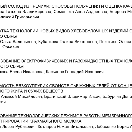
ЫЙ СОЛОД ИЗ ГРЕЧИХИ: СПОСОБЫ ПОЛУЧЕНИЯ И ОЦЕНКА КАЧ
на Татьяна Владимировна, Семенюта Анна Андреевна, Боярова Ма
Алексей Григорьевич
ОТКА ТЕХНОЛОГИИ НОВЫХ ВИДОВ ХЛЕБОБУЛОЧНЫХ ИЗДЕЛИЙ 
О СЫРЬЯ
 Ольга Валерьевна, Кубанкова Галина Викторовна, Покотило Олес
 Юрьевна
ЗОВАНИЕ ЭЛЕКТРОФИЗИЧЕСКИХ И ГАЗОЖИДКОСТНЫХ ТЕХНОЛ
ОГО СЫРЬЯ
кова Елена Исааковна, Касьянов Геннадий Иванович
МОСТЬ ВЯЗКОУПРУГИХ СВОЙСТВ СЫЧУЖНЫХ ГЕЛЕЙ ОТ КОНЦ
ОГО ЖИРА И СУХИХ ВЕЩЕСТВ
 Алексей Михайлович, Брагинский Владимир Ильич, Бабурчин Дени
вич
ОВАНИЕ ТЕХНОЛОГИЧЕСКИХ РЕЖИМОВ РАБОТЫ МЕМБРАННОГО
ТРИРОВАНИИ КРАХМАЛЬНОГО МОЛОКА
н Левон Рубикович, Котляров Роман Витальевич, Лобасенко Борис 