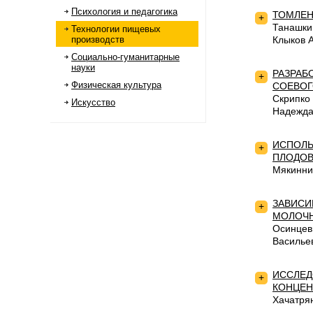
Психология и педагогика
ТОМЛЕН
+
Танашки
Технологии пищевых
производств
Клыков 
Социально-гуманитарные
науки
РАЗРАБ
+
Физическая культура
СОЕВОГ
Скрипко
Искусство
Надежда
ИСПОЛЬ
+
ПЛОДОВ
Мякинни
ЗАВИСИ
+
МОЛОЧН
Осинцев
Василье
ИССЛЕД
+
КОНЦЕН
Хачатря