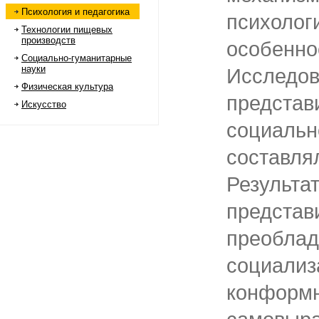
Психология и педагогика
психолог
Технологии пищевых
производств
особен
Социально-гуманитарные
науки
Исслед
Физическая культура
предста
Искусство
социаль
составл
Результа
предста
преоб
социал
конфо