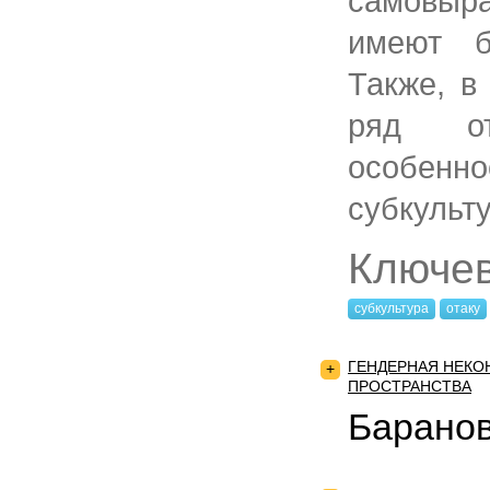
самовыр
имеют б
Также, в
ряд отл
особенн
субкульт
Ключе
субкультура
отаку
ГЕНДЕРНАЯ НЕКО
+
ПРОСТРАНСТВА
Баранов