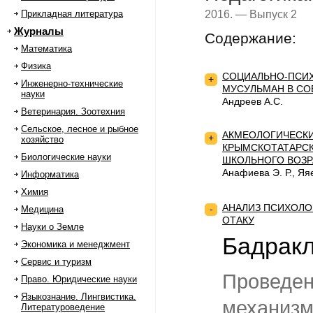
2016. — Выпуск 2
Прикладная литература
Журналы
Содержание:
Математика
Физика
СОЦИАЛЬНО-ПСИХ
+
Инженерно-технические
МУСУЛЬМАН В С
науки
Андреев А.С.
Ветеринария. Зоотехния
Сельское, лесное и рыбное
АКМЕОЛОГИЧЕСКИ
+
хозяйство
КРЫМСКОТАТАРСК
Биологические науки
ШКОЛЬНОГО ВОЗР
Анафиева Э. Р., Яяе
Информатика
Химия
АНАЛИЗ ПСИХОЛО
-
Медицина
ОТАКУ
Науки о Земле
Бадракл
Экономика и менеджмент
Сервис и туризм
Пров
Право. Юридические науки
Языкознание. Лингвистика.
механизм
Литературоведение