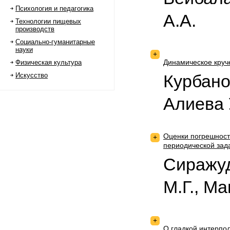
Психология и педагогика
А.А.
Технологии пищевых
производств
Социально-гуманитарные
науки
+
Динамическое круч
Физическая культура
Искусство
Курбанов
Алиева 
Оценки погрешност
+
периодической зад
Сиражуд
М.Г., Ма
+
О гладкой интерп