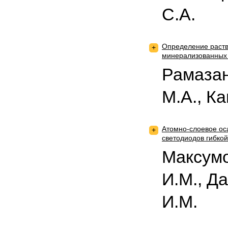
С.А.
Определение раств
+
минерализованных
Рамазан
М.А., К
Атомно-слоевое ос
+
светодиодов гибкой
Максумо
И.М., Д
И.М.