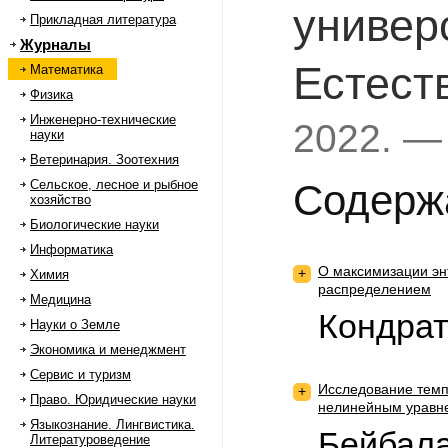
универ
Прикладная литература
Журналы
Естест
Математика
Физика
Инженерно-технические
2022. —
науки
Ветеринария. Зоотехния
Сельское, лесное и рыбное
Содерж
хозяйство
Биологические науки
Информатика
О максимизации эн
+
Химия
распределением
Медицина
Кондрат
Науки о Земле
Экономика и менеджмент
Сервис и туризм
Исследование темп
+
Право. Юридические науки
нелинейным уравн
Языкознание. Лингвистика.
Бейбала
Литературоведение