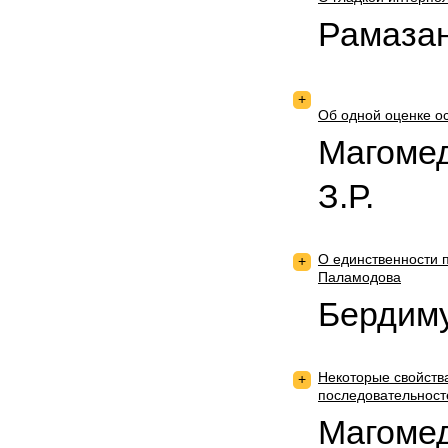
Рамазан
+
Об одной оценке о
Магомед
З.Р.
О единственности 
+
Паламодова
Бердиму
Некоторые свойств
+
последовательност
Магомед