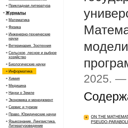
Прикладная литература
универ
Журналы
Математика
Матема
Физика
Инженерно-технические
науки
модели
Ветеринария. Зоотехния
Сельское, лесное и рыбное
хозяйство
програ
Биологические науки
Информатика
2025. —
Химия
Медицина
Содерж
Науки о Земле
Экономика и менеджмент
Сервис и туризм
Право. Юридические науки
ON THE MATHEMAT
+
Языкознание. Лингвистика.
PSEUDO-PARABOLI
Литературоведение