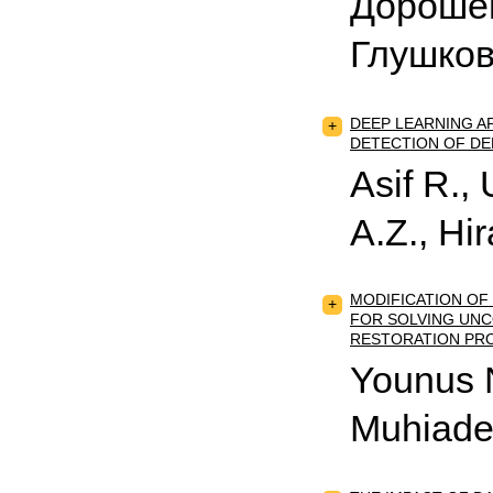
Дорошен
Глушков
DEEP LEARNING A
+
DETECTION OF DE
Asif R.
A.Z., Hir
MODIFICATION O
+
FOR SOLVING UNC
RESTORATION PR
Younus N
Muhiade