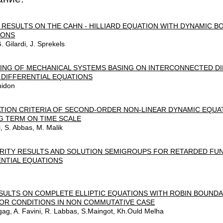
 RESULTS ON THE CAHN - HILLIARD EQUATION WITH DYNAMIC 
IONS
G. Gilardi, J. Sprekels
ING OF MECHANICAL SYSTEMS BASING ON INTERCONNECTED DI
 DIFFERENTIAL EQUATIONS
hidon
ATION CRITERIA OF SECOND-ORDER NON-LINEAR DYNAMIC EQUA
G TERM ON TIME SCALE
, S. Abbas, M. Malik
RITY RESULTS AND SOLUTION SEMIGROUPS FOR RETARDED FU
ENTIAL EQUATIONS
SULTS ON COMPLETE ELLIPTIC EQUATIONS WITH ROBIN BOUNDA
OR CONDITIONS IN NON COMMUTATIVE CASE
ag, A. Favini, R. Labbas, S.Maingot, Kh.Ould Melha