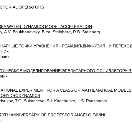
ECTORIAL OPERATORS
 SEA WATER DYNAMICS MODEL ACCELERATION
iy, A.V. Boukhanovsky, B.Ya. Steinberg, R.B. Steinberg
НАРНЫЕ ТОЧКИ УРАВНЕНИЯ «РЕАКЦИЯ-ДИФФУЗИЯ» И ПЕРЕХО
ЯНИЯ
отких
ТИЧЕСКОЕ МОДЕЛИРОВАНИЕ ЭРЕДИТАРНОГО ОСЦИЛЛЯТОРА Э
овик
ATIONAL EXPERIMENT FOR A CLASS OF MATHEMATICAL MODELS
TOHYDRODYNAMICS
dyukov, T.G. Sukacheva, S.I. Kadchenko, L.S. Ryazanova
 70TH ANNIVERSARY OF PROFESSOR ANGELO FAVINI
i