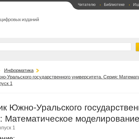
Читателю
Библиотеке
Из
Информатика
но-Уральского государственного университета. Серия: Матема
пуск 1
ик Южно-Уральского государствен
: Математическое моделирование
пуск 1
ание: