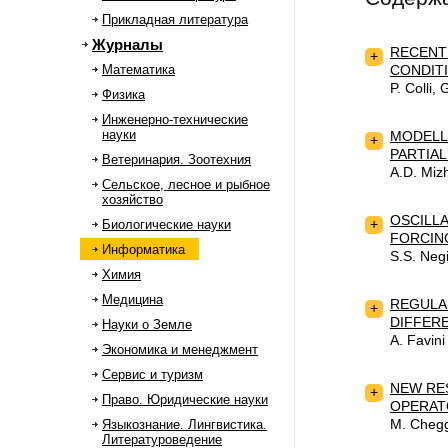
Прикладная литература
Журналы
RECENT
+
Математика
CONDIT
P. Colli, 
Физика
Инженерно-технические
науки
MODELL
+
PARTIAL
Ветеринария. Зоотехния
A.D. Miz
Сельское, лесное и рыбное
хозяйство
OSCILL
+
Биологические науки
FORCIN
Информатика
S.S. Negi
Химия
Медицина
REGULA
+
DIFFER
Науки о Земле
A. Favini
Экономика и менеджмент
Сервис и туризм
NEW RE
+
Право. Юридические науки
OPERAT
M. Chegg
Языкознание. Лингвистика.
Литературоведение