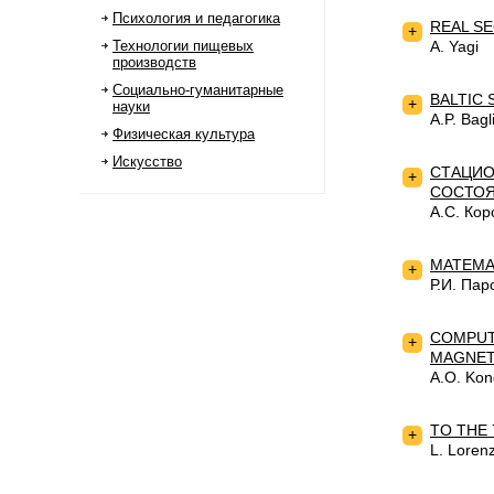
Психология и педагогика
REAL S
+
Технологии пищевых
A. Yagi
производств
Социально-гуманитарные
BALTIC
+
науки
A.P. Bagl
Физическая культура
Искусство
СТАЦИО
+
СОСТО
А.С. Кор
МАТЕМА
+
Р.И. Пар
COMPUT
+
MAGNE
A.O. Kon
TO THE
+
L. Lorenz