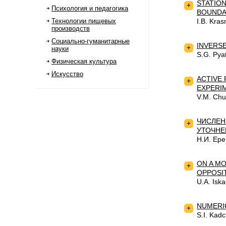
STATIO
+
Психология и педагогика
BOUNDA
Технологии пищевых
I.B. Kra
производств
Социально-гуманитарные
INVERS
+
науки
S.G. Pya
Физическая культура
Искусство
ACTIVE 
+
EXPERI
V.M. Chu
ЧИСЛЕН
+
УТОЧНЕ
Н.И. Ер
ON A MO
+
OPPOSIT
U.A. Isk
NUMERI
+
S.I. Kad