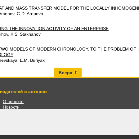
EAT AND MASS TRANSFER MODEL FOR THE LOCALLY INHOMOGENE
Vmenov, G.D. Arepova
NG THE INNOVATION ACTIVITY OF AN ENTERPRISE
khov, K.S. Stakhanov
TWO MODELS OF MODERN CHRONOLOGY. TO THE PROBLEM OF 
OLOGY
shevskaya, E.M. Buriyak
Вверх
 издателей и авторов
О проекте
Новости
Разместить книги
Личный кабинет