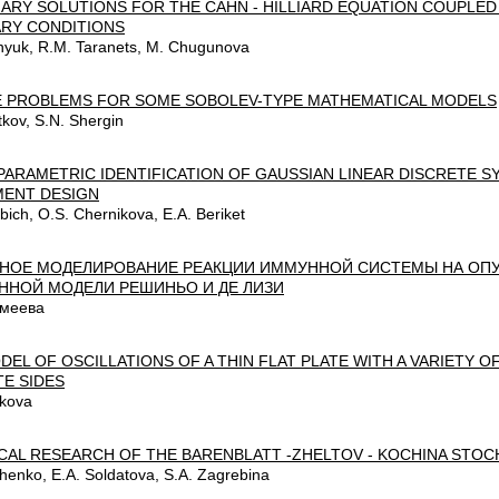
NARY SOLUTIONS FOR THE CAHN - HILLIARD EQUATION COUPLE
RY CONDITIONS
snyuk, R.M. Taranets, M. Chugunova
E PROBLEMS FOR SOME SOBOLEV-TYPE MATHEMATICAL MODELS
tkov, S.N. Shergin
PARAMETRIC IDENTIFICATION OF GAUSSIAN LINEAR DISCRETE 
MENT DESIGN
bich, O.S. Chernikova, E.A. Beriket
НОЕ МОДЕЛИРОВАНИЕ РЕАКЦИИ ИММУННОЙ СИСТЕМЫ НА ОПУ
ННОЙ МОДЕЛИ РЕШИНЬО И ДЕ ЛИЗИ
емеева
DEL OF OSCILLATIONS OF A THIN FLAT PLATE WITH A VARIETY 
E SIDES
akova
CAL RESEARCH OF THE BARENBLATT -ZHELTOV - KOCHINA STOC
chenko, E.A. Soldatova, S.A. Zagrebina