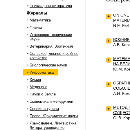
Прикладная литература
Журналы
ON ONE
+
Математика
MATERI
N.E. Erz
Физика
Инженерно-технические
науки
ВОЗНИК
+
А.В. Каз
Ветеринария. Зоотехния
Сельское, лесное и рыбное
хозяйство
МАТЕМА
+
НА ВЕЛ
Биологические науки
Ю.М. Ков
Информатика
Химия
ОБРАТН
+
Медицина
СОБОЛЕ
А.И. Кож
Науки о Земле
Экономика и менеджмент
МЕТОД 
+
Сервис и туризм
СУЩЕСТ
Право. Юридические науки
С. В. Ко
Языкознание. Лингвистика.
Литературоведение