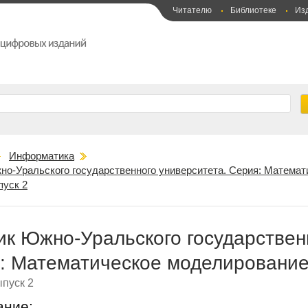
Читателю
Библиотеке
Из
Информатика
но-Уральского государственного университета. Серия: Матема
пуск 2
ик Южно-Уральского государствен
: Математическое моделирование
пуск 2
ание: