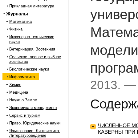
Прикладная литература
универ
Журналы
Математика
Матема
Физика
Инженерно-технические
науки
модели
Ветеринария. Зоотехния
Сельское, лесное и рыбное
хозяйство
програ
Биологические науки
Информатика
2013. —
Химия
Медицина
Содерж
Науки о Земле
Экономика и менеджмент
Сервис и туризм
Право. Юридические науки
ЧИСЛЕННОЕ М
+
Языкознание. Лингвистика.
КАВЕРНЫ ПРИ 
Литературоведение