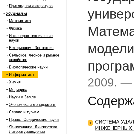
Прикладная литература
универ
Журналы
Математика
Матема
Физика
Инженерно-технические
науки
модели
Ветеринария. Зоотехния
Сельское, лесное и рыбное
хозяйство
програ
Биологические науки
Информатика
2009. —
Химия
Медицина
Содерж
Науки о Земле
Экономика и менеджмент
Сервис и туризм
Право. Юридические науки
СИСТЕМА УДА
+
Языкознание. Лингвистика.
ИНЖЕНЕРНЫХ 
Литературоведение