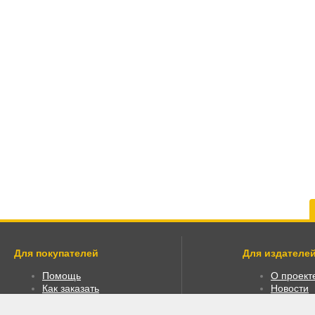
Для покупателей
Для издателей
Помощь
О проект
Как заказать
Новости
Как пользоваться
Размести
Правовая информация
Личный к