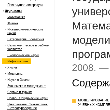
Прикладная литература
универ
Журналы
Математика
Матема
Физика
Инженерно-технические
науки
модели
Ветеринария. Зоотехния
Сельское, лесное и рыбное
хозяйство
програ
Биологические науки
Информатика
2008. —
Химия
Медицина
Содерж
Науки о Земле
Экономика и менеджмент
Сервис и туризм
Право. Юридические науки
МОДЕЛИРОВАНИЕ 
+
Языкознание. Лингвистика.
УЧЕБНЫХ КОМПЛ
Литературоведение