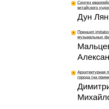
Синтез европей
+
китайского худо
Дун Лян
Принцип imitati
+
музыкальных фи
Мальце
Алекса
Архитектурная 
+
города (на приме
Димитр
Михайл