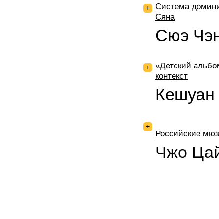
Система домини
+
Сяна
Сюэ Чэ
«Детский альбом
+
контекст
Кешуан
+
Российские мюз
Чжо Ца