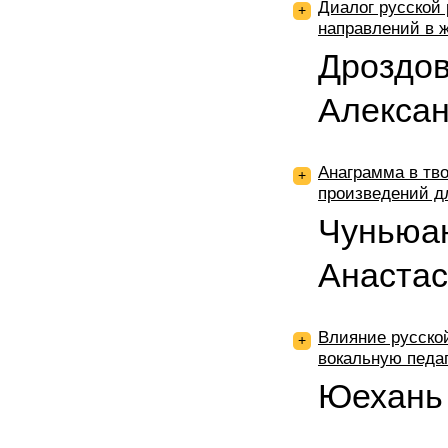
Диалог русской
+
направлений в 
Дроздо
Алекса
Анаграмма в тв
+
произведений д
Чуньюан
Анастас
Влияние русско
+
вокальную педаг
Юехань