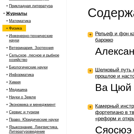
Прикладная литература
Содерж
Журналы
Математика
Физика
Рельеф и фон к
+
Инженерно-технические
барокко
науки
Ветеринария. Зоотехния
Алексан
Сельское, лесное и рыбное
хозяйство
Биологические науки
Шелковый путь 
+
Информатика
прошлое и наст
Химия
Ва Цюй
Медицина
Науки о Земле
Экономика и менеджмент
Камерный инстр
+
фортепиано в т
Сервис и туризм
«реформ и откр
Право. Юридические науки
Сяосюэ 
Языкознание. Лингвистика.
Литературоведение