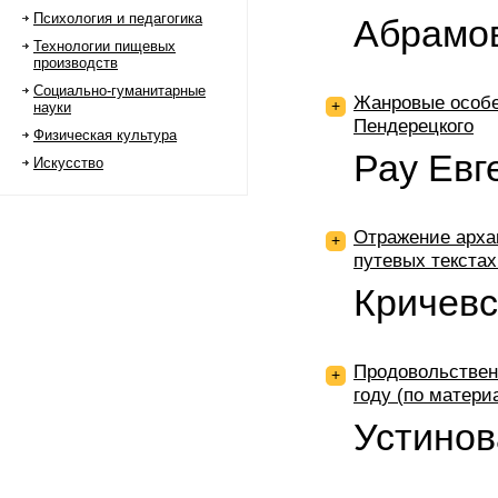
Психология и педагогика
Абрамо
Технологии пищевых
производств
Социально-гуманитарные
Жанровые особе
+
науки
Пендерецкого
Физическая культура
Рау Евг
Искусство
Отражение арха
+
путевых текстах
Кричевс
Продовольствен
+
году (по матери
Устинов