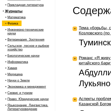
Прикладная литература
Содерж
Журналы
Математика
Физика
Тема «борьбы, с
+
Инженерно-технические
Козловского (по
науки
Ветеринария. Зоотехния
Туминск
Сельское, лесное и рыбное
хозяйство
Биологические науки
Романс «Я живу 
+
Информатика
китайского бари
Химия
Абдулли
Медицина
Науки о Земле
Лукьяно
Экономика и менеджмент
Сервис и туризм
Аспекты пробле
Право. Юридические науки
+
Казанской Бого
Языкознание. Лингвистика.
Литературоведение