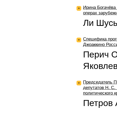
Ирина Богачёва
+
операх зарубеж
Ли Шусы
Специфика прог
+
Джоаккино Росс
Перич О.
Яковлев
Председатель П
+
депутатов Н. С.
политического кр
Петров 