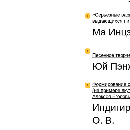
«Серьезные вари
+
выдающихся пи
Ма Инцз
+
Песенное творч
Юй Пэнх
Формирование с
+
(на примере яку
Алексея Егоров
Индигир
О. В.