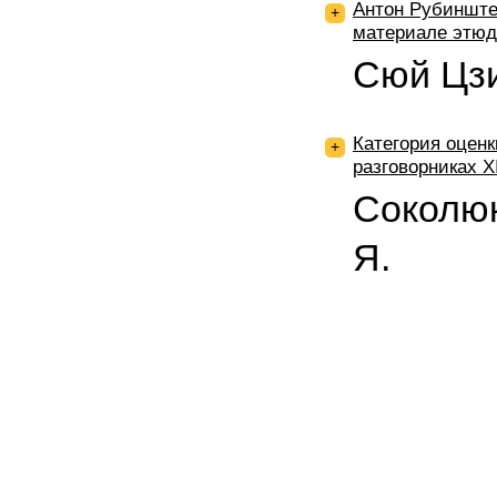
Антон Рубинштей
+
материале этюд
Сюй Цзи
Категория оценк
+
разговорниках X
Соколюк
Я.