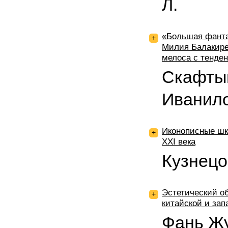
Л.
«Большая фанта
+
Милия Балакире
мелоса с тенде
Скафтым
Иванило
Иконописные шк
+
XXI века
Кузнецов
Эстетический об
+
китайской и за
Фань Жу