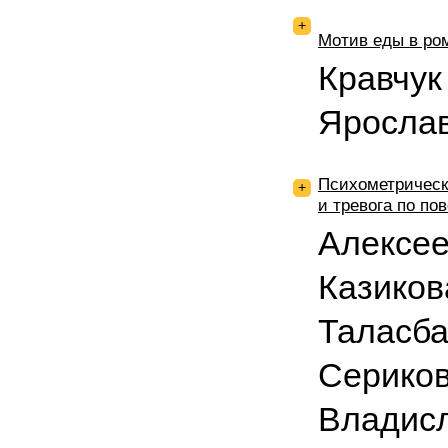
+
Мотив еды в ром
Кравчук
Яросла
Психометрическ
+
и тревога по по
Алексее
Казиков
Таласба
Сериков
Владис