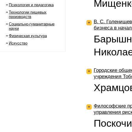
Мищенк
Психология и педагогика
Технологии пищевых
производств
В. С. Голенищев
+
Социально-гуманитарные
бизнеса в начал
науки
Барышн
Физическая культура
Искусство
Никола
Городские обще
+
учреждения Тобо
Храмцов
Философские пр
+
управления рис
Поскочи