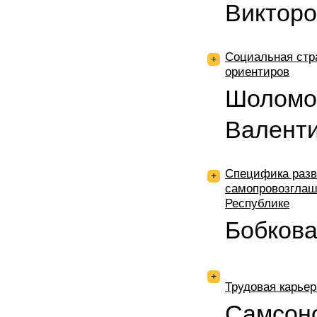
Викторо
Социальная стр
+
ориентиров
Шоломо
Валент
Специфика разв
+
самопровозглаш
Республике
Бобков
+
Трудовая карье
Самсоно