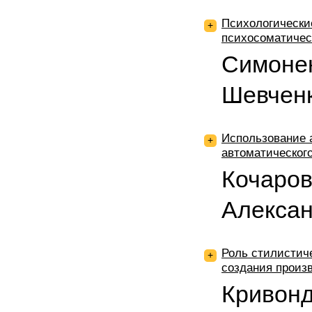
Психологические
+
психосоматичес
Симонен
Шевчен
Использование 
+
автоматического
Кочаров
Алекса
Роль стилистич
+
создания произ
Кривонд