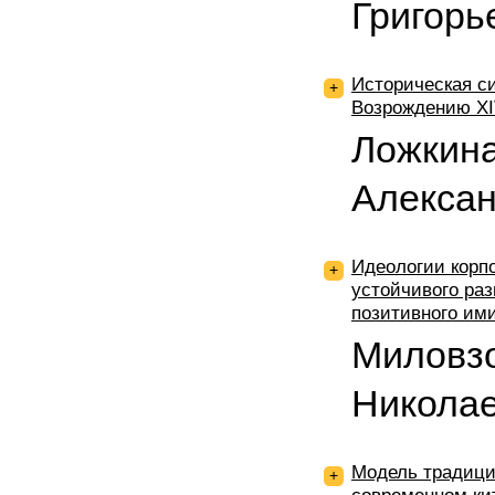
Григорь
Историческая с
+
Возрождению ХI
Ложкин
Алекса
Идеологии корп
+
устойчивого ра
позитивного им
Миловз
Никола
Модель традици
+