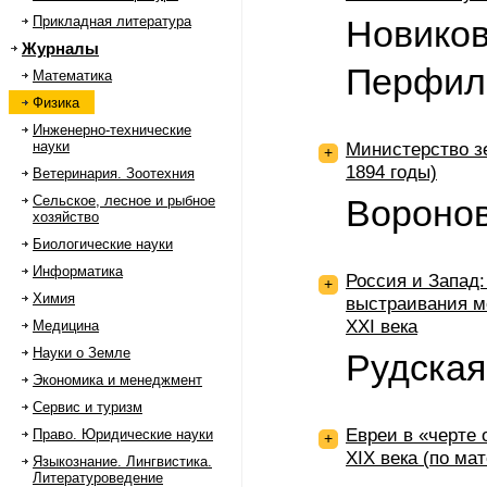
Прикладная литература
Новиков
Журналы
Перфило
Математика
Физика
Инженерно-технические
науки
Министерство зе
+
1894 годы)
Ветеринария. Зоотехния
Сельское, лесное и рыбное
Воронов
хозяйство
Биологические науки
Информатика
Россия и Запад:
+
Химия
выстраивания м
ХХI века
Медицина
Науки о Земле
Рудска
Экономика и менеджмент
Сервис и туризм
Евреи в «черте 
Право. Юридические науки
+
XIX века (по ма
Языкознание. Лингвистика.
Литературоведение