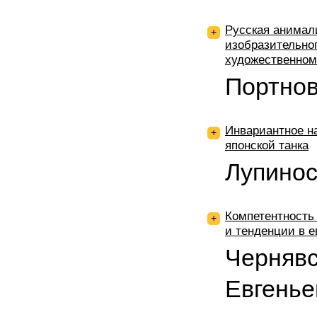
Русская анимали
+
изобразительног
художественном
Портнов
Инвариантное н
+
японской танка
Лупинос
Компетентность 
+
и тенденции в е
Чернявс
Евгенье