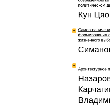
современном ки
политическом д
Кун Ця
Самоограничение
+
формирования с
жизненного выб
Симано
+
Архитектурное 
Назаров
Карчаги
Владим